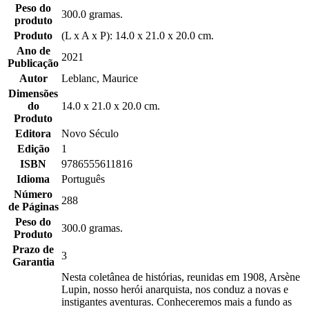
Peso do
300.0 gramas.
produto
Produto
(L x A x P): 14.0 x 21.0 x 20.0 cm.
Ano de
2021
Publicação
Autor
Leblanc, Maurice
Dimensões
do
14.0 x 21.0 x 20.0 cm.
Produto
Editora
Novo Século
Edição
1
ISBN
9786555611816
Idioma
Português
Número
288
de Páginas
Peso do
300.0 gramas.
Produto
Prazo de
3
Garantia
Nesta coletânea de histórias, reunidas em 1908, Arsène
Lupin, nosso herói anarquista, nos conduz a novas e
instigantes aventuras. Conheceremos mais a fundo as