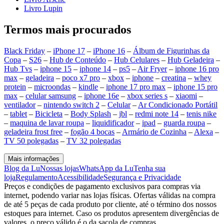
Livro Lupin
Termos mais procurados
Black Friday
–
iPhone 17
–
iPhone 16
–
Álbum de Figurinhas da
Copa
–
S26
–
Hub de Conteúdo
–
Hub Celulares
–
Hub Geladeira
–
Hub Tvs
–
iphone 15
–
iphone 14
–
ps5
–
Air Fryer
–
iphone 16 pro
max
–
geladeira
–
poco x7 pro
–
xbox
–
iphone
–
creatina
–
whey
protein
–
microondas
–
kindle
–
iphone 17 pro max
–
iphone 15 pro
max
–
celular samsung
–
iphone 16e
–
xbox series s
–
xiaomi
–
ventilador
–
nintendo switch 2
–
Celular
–
Ar Condicionado Portátil
–
tablet
–
Bicicleta
–
Body Splash
–
jbl
–
redmi note 14
–
tenis nike
–
maquina de lavar roupa
–
liquidificador
–
ipad
–
guarda roupa
–
geladeira frost free
–
fogão 4 bocas
–
Armário de Cozinha
–
Alexa
–
TV 50 polegadas
–
TV 32 polegadas
Mais informações
Blog da Lu
Nossas lojas
WhatsApp da Lu
Tenha sua
loja
Regulamento
Acessibilidade
Segurança e Privacidade
Preços e condições de pagamento exclusivos para compras via
internet, podendo variar nas lojas físicas. Ofertas válidas na compra
de até 5 peças de cada produto por cliente, até o término dos nossos
estoques para internet. Caso os produtos apresentem divergências de
valores, o preço válido é o da sacola de compras.