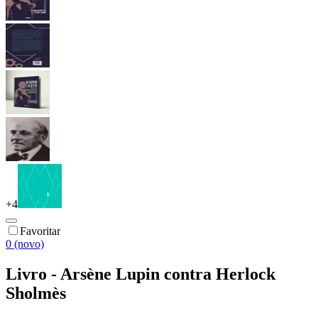
+
4
Favoritar
0 (novo)
Livro - Arsène Lupin contra Herlock
Sholmès