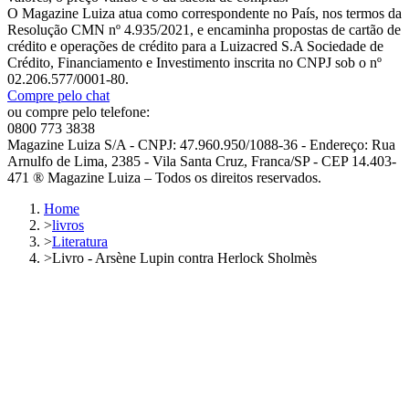
O Magazine Luiza atua como correspondente no País, nos termos da
Resolução CMN nº 4.935/2021, e encaminha propostas de cartão de
crédito e operações de crédito para a Luizacred S.A Sociedade de
Crédito, Financiamento e Investimento inscrita no CNPJ sob o nº
02.206.577/0001-80.
Compre pelo chat
ou compre pelo telefone:
0800 773 3838
Magazine Luiza S/A - CNPJ: 47.960.950/1088-36 - Endereço: Rua
Arnulfo de Lima, 2385 - Vila Santa Cruz, Franca/SP - CEP 14.403-
471 ® Magazine Luiza – Todos os direitos reservados.
Home
>
livros
>
Literatura
>
Livro - Arsène Lupin contra Herlock Sholmès