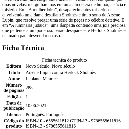
duas novelas, mergulharemos em uma atmosfera de humor, astúcia e
mistério. Em “A mulher loira”, desaparecimentos misteriosos
envolvendo uma dama desafiam Sholmès e tira o sono de Arsène
Lupin, que resolve pregar uma série de peças no célebre detetive. E
em “A luminária judaica”, uma lâmpada contendo uma joia preciosa
que pertence a um poderoso barão desaparece, e Herlock Sholmès é
chamado para desvendar o caso.
Ficha Técnica
Ficha tecnica do produto
Editora
Novo Século, Novo século
Título
Arsène Lupin contra Herlock Sholmès
Autor
Leblanc, Maurice
Número
288
de páginas
Edição
1
Data de
10.06.2021
publicação
Idioma
Português, Português
Código do
ISBN-10 - 6555611812 GTIN-13 - 9786555611816
produto
ISBN-13 - 9786555611816