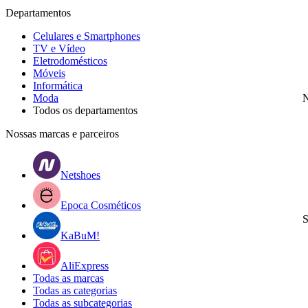
Departamentos
Celulares e Smartphones
TV e Vídeo
Eletrodomésticos
Móveis
Informática
Moda
N
Todos os departamentos
Nossas marcas e parceiros
Netshoes
Epoca Cosméticos
S
KaBuM!
AliExpress
Todas as marcas
Todas as categorias
Todas as subcategorias