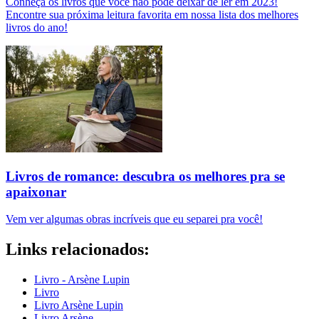
Conheça os livros que você não pode deixar de ler em 2023!
Encontre sua próxima leitura favorita em nossa lista dos melhores
livros do ano!
Livros de romance: descubra os melhores pra se
apaixonar
Vem ver algumas obras incríveis que eu separei pra você!
Links relacionados:
Livro - Arsène Lupin
Livro
Livro Arsène Lupin
Livro Arsène