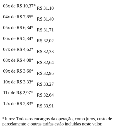
03x de
R$ 10,37
*
R$ 31,10
04x de
R$ 7,85
*
R$ 31,40
05x de
R$ 6,34
*
R$ 31,71
06x de
R$ 5,34
*
R$ 32,02
07x de
R$ 4,62
*
R$ 32,33
08x de
R$ 4,08
*
R$ 32,64
09x de
R$ 3,66
*
R$ 32,95
10x de
R$ 3,33
*
R$ 33,27
11x de
R$ 2,97
*
R$ 32,64
12x de
R$ 2,83
*
R$ 33,91
*Juros: Todos os encargos da operação, como juros, custo de
parcelamento e outras tarifas estão incluídas neste valor.