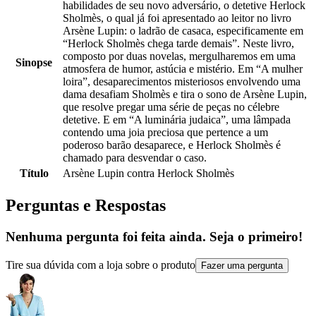
habilidades de seu novo adversário, o detetive Herlock
Sholmès, o qual já foi apresentado ao leitor no livro
Arsène Lupin: o ladrão de casaca, especificamente em
“Herlock Sholmès chega tarde demais”. Neste livro,
composto por duas novelas, mergulharemos em uma
Sinopse
atmosfera de humor, astúcia e mistério. Em “A mulher
loira”, desaparecimentos misteriosos envolvendo uma
dama desafiam Sholmès e tira o sono de Arsène Lupin,
que resolve pregar uma série de peças no célebre
detetive. E em “A luminária judaica”, uma lâmpada
contendo uma joia preciosa que pertence a um
poderoso barão desaparece, e Herlock Sholmès é
chamado para desvendar o caso.
Título
Arsène Lupin contra Herlock Sholmès
Perguntas e Respostas
Nenhuma pergunta foi feita ainda. Seja o primeiro!
Tire sua dúvida com a loja sobre o produto
Fazer uma pergunta