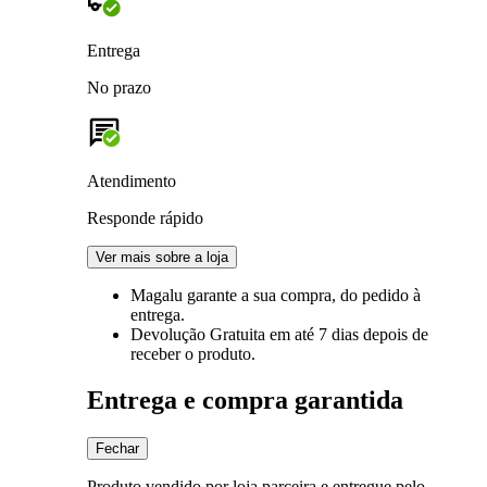
Entrega
No prazo
Atendimento
Responde rápido
Ver mais sobre a loja
Magalu garante
a sua compra, do pedido à
entrega.
Devolução Gratuita
em até 7 dias depois de
receber o produto.
Entrega e compra garantida
Fechar
Produto vendido por loja parceira e entregue pelo