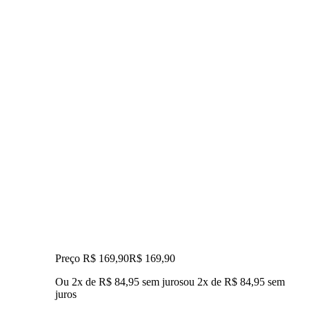
Preço R$ 169,90
R$
169
,
90
Ou 2x de R$ 84,95 sem juros
ou
2
x de
R$ 84,95
sem
juros