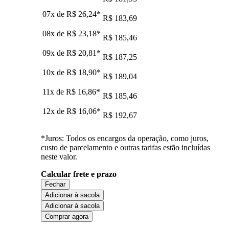
07x de
R$ 26,24
*
R$ 183,69
08x de
R$ 23,18
*
R$ 185,46
09x de
R$ 20,81
*
R$ 187,25
10x de
R$ 18,90
*
R$ 189,04
11x de
R$ 16,86
*
R$ 185,46
12x de
R$ 16,06
*
R$ 192,67
*Juros: Todos os encargos da operação, como juros,
custo de parcelamento e outras tarifas estão incluídas
neste valor.
Calcular frete e prazo
Fechar
Adicionar à sacola
Adicionar à sacola
Comprar agora