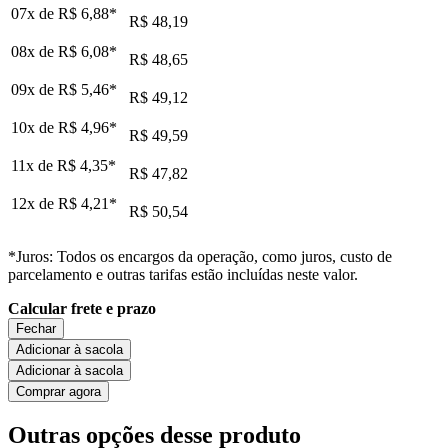
07x de
R$ 6,88
*
R$ 48,19
08x de
R$ 6,08
*
R$ 48,65
09x de
R$ 5,46
*
R$ 49,12
10x de
R$ 4,96
*
R$ 49,59
11x de
R$ 4,35
*
R$ 47,82
12x de
R$ 4,21
*
R$ 50,54
*Juros: Todos os encargos da operação, como juros, custo de
parcelamento e outras tarifas estão incluídas neste valor.
Calcular frete e prazo
Fechar
Adicionar à sacola
Adicionar à sacola
Comprar agora
Outras opções desse produto