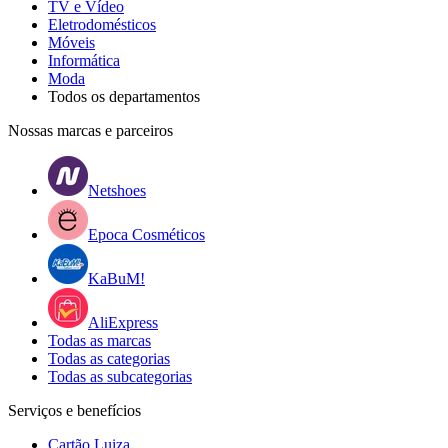
TV e Vídeo
Eletrodomésticos
Móveis
Informática
Moda
Todos os departamentos
Nossas marcas e parceiros
Netshoes
Epoca Cosméticos
KaBuM!
AliExpress
Todas as marcas
Todas as categorias
Todas as subcategorias
Serviços e benefícios
Cartão Luiza