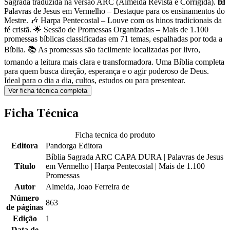
Sagrada traduzida na versão ARC (Almeida Revista e Corrigida). 📖
Palavras de Jesus em Vermelho – Destaque para os ensinamentos do
Mestre. 🎶 Harpa Pentecostal – Louve com os hinos tradicionais da
fé cristã. 🌟 Sessão de Promessas Organizadas – Mais de 1.100
promessas bíblicas classificadas em 71 temas, espalhadas por toda a
Bíblia. 📚 As promessas são facilmente localizadas por livro,
tornando a leitura mais clara e transformadora. Uma Bíblia completa
para quem busca direção, esperança e o agir poderoso de Deus.
Ideal para o dia a dia, cultos, estudos ou para presentear.
Ver ficha técnica completa
Ficha Técnica
Ficha tecnica do produto
Editora
Pandorga Editora
Bíblia Sagrada ARC CAPA DURA | Palavras de Jesus
Título
em Vermelho | Harpa Pentecostal | Mais de 1.100
Promessas
Autor
Almeida, Joao Ferreira de
Número
863
de páginas
Edição
1
Data de