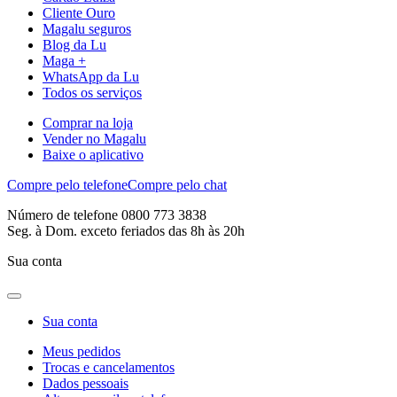
Cliente Ouro
Magalu seguros
Blog da Lu
Maga +
WhatsApp da Lu
Todos os serviços
Comprar na loja
Vender no Magalu
Baixe o aplicativo
Compre pelo telefone
Compre pelo chat
Número de telefone 0800 773 3838
Seg. à Dom. exceto feriados das 8h às 20h
Sua conta
Sua conta
Meus pedidos
Trocas e cancelamentos
Dados pessoais