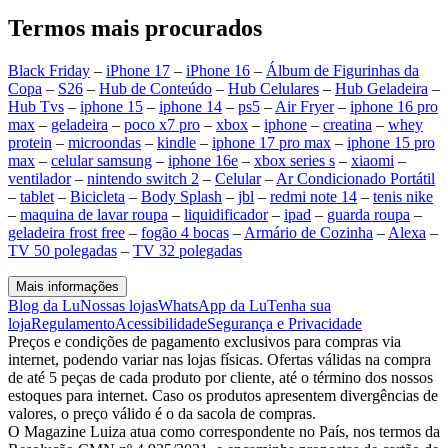
Termos mais procurados
Black Friday
–
iPhone 17
–
iPhone 16
–
Álbum de Figurinhas da
Copa
–
S26
–
Hub de Conteúdo
–
Hub Celulares
–
Hub Geladeira
–
Hub Tvs
–
iphone 15
–
iphone 14
–
ps5
–
Air Fryer
–
iphone 16 pro
max
–
geladeira
–
poco x7 pro
–
xbox
–
iphone
–
creatina
–
whey
protein
–
microondas
–
kindle
–
iphone 17 pro max
–
iphone 15 pro
max
–
celular samsung
–
iphone 16e
–
xbox series s
–
xiaomi
–
ventilador
–
nintendo switch 2
–
Celular
–
Ar Condicionado Portátil
–
tablet
–
Bicicleta
–
Body Splash
–
jbl
–
redmi note 14
–
tenis nike
–
maquina de lavar roupa
–
liquidificador
–
ipad
–
guarda roupa
–
geladeira frost free
–
fogão 4 bocas
–
Armário de Cozinha
–
Alexa
–
TV 50 polegadas
–
TV 32 polegadas
Mais informações
Blog da Lu
Nossas lojas
WhatsApp da Lu
Tenha sua
loja
Regulamento
Acessibilidade
Segurança e Privacidade
Preços e condições de pagamento exclusivos para compras via
internet, podendo variar nas lojas físicas. Ofertas válidas na compra
de até 5 peças de cada produto por cliente, até o término dos nossos
estoques para internet. Caso os produtos apresentem divergências de
valores, o preço válido é o da sacola de compras.
O Magazine Luiza atua como correspondente no País, nos termos da