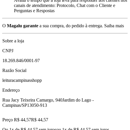
Avalia o tempo que a loja leva para responder aos clientes nos
canais de atendimento: Protocolo, Chat com o Cliente e
Perguntas e Respostas
O
Magalu garante
a sua compra, do pedido à entrega.
Saiba mais
Sobre a loja
CNPJ
18.269.846/0001-97
Razão Social
leituracampinasshopp
Endereço
Rua Jacy Teixeira Camargo, 940
Jardim do Lago -
Campinas/SP
13050-913
Preço R$ 44,57
R$
44
,
57
Ou 1x de R$ 44,57 sem juros
ou
1
x de
R$ 44,57
sem juros