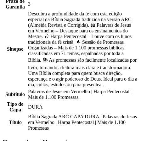
Prazo de
3
Garantia
Descubra a profundidade da fé com esta edição
especial da Bíblia Sagrada traduzida na versão ARC
(Almeida Revista e Corrigida). 📖 Palavras de Jesus
em Vermelho – Destaque para os ensinamentos do
Mestre. 🎶 Harpa Pentecostal – Louve com os hinos
tradicionais da fé cristã. 🌟 Sessão de Promessas
Organizadas – Mais de 1.100 promessas bíblicas
Sinopse
classificadas em 71 temas, espalhadas por toda a
Bíblia. 📚 As promessas são facilmente localizadas por
livro, tornando a leitura mais clara e transformadora.
Uma Bíblia completa para quem busca direção,
esperança e o agir poderoso de Deus. Ideal para o dia a
dia, cultos, estudos ou para presentear.
Palavras de Jesus em Vermelho | Harpa Pentecostal |
Subtítulo
Mais de 1.100 Promessas
Tipo de
DURA
Capa
Bíblia Sagrada ARC CAPA DURA | Palavras de Jesus
Título
em Vermelho | Harpa Pentecostal | Mais de 1.100
Promessas