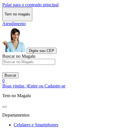
Pular para o conteudo principal
Tem no magalu
Atendimento
Digite seu CEP
Buscar no Magalu
Buscar
0
Boas vindas :)
Entre ou Cadastre-se
Tem no Magalu
Departamentos
Celulares e Smartphones