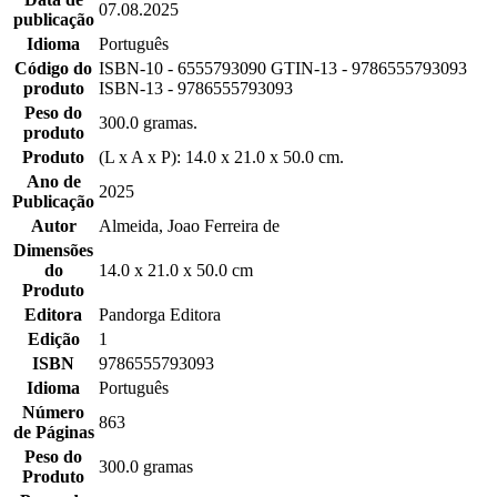
07.08.2025
publicação
Idioma
Português
Código do
ISBN-10 - 6555793090 GTIN-13 - 9786555793093
produto
ISBN-13 - 9786555793093
Peso do
300.0 gramas.
produto
Produto
(L x A x P): 14.0 x 21.0 x 50.0 cm.
Ano de
2025
Publicação
Autor
Almeida, Joao Ferreira de
Dimensões
do
14.0 x 21.0 x 50.0 cm
Produto
Editora
Pandorga Editora
Edição
1
ISBN
9786555793093
Idioma
Português
Número
863
de Páginas
Peso do
300.0 gramas
Produto