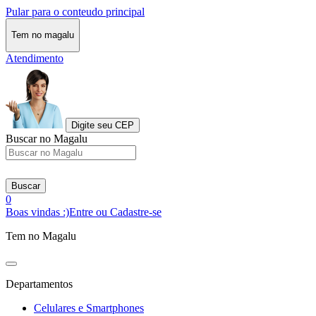
Pular para o conteudo principal
Tem no magalu
Atendimento
Digite seu CEP
Buscar no Magalu
Buscar
0
Boas vindas :)
Entre ou Cadastre-se
Tem no Magalu
Departamentos
Celulares e Smartphones