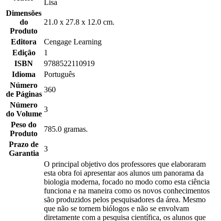
Lisa
Dimensões
do
21.0 x 27.8 x 12.0 cm.
Produto
Editora
Cengage Learning
Edição
1
ISBN
9788522110919
Idioma
Português
Número
360
de Páginas
Número
3
do Volume
Peso do
785.0 gramas.
Produto
Prazo de
3
Garantia
O principal objetivo dos professores que elaboraram
esta obra foi apresentar aos alunos um panorama da
biologia moderna, focado no modo como esta ciência
funciona e na maneira como os novos conhecimentos
são produzidos pelos pesquisadores da área. Mesmo
que não se tornem biólogos e não se envolvam
diretamente com a pesquisa científica, os alunos que