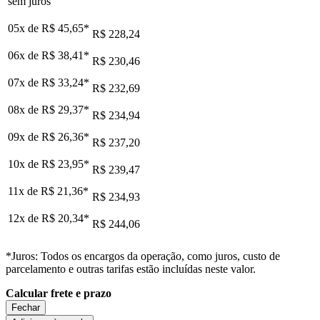
sem juros
05x de
R$ 45,65
*
R$ 228,24
06x de
R$ 38,41
*
R$ 230,46
07x de
R$ 33,24
*
R$ 232,69
08x de
R$ 29,37
*
R$ 234,94
09x de
R$ 26,36
*
R$ 237,20
10x de
R$ 23,95
*
R$ 239,47
11x de
R$ 21,36
*
R$ 234,93
12x de
R$ 20,34
*
R$ 244,06
*Juros: Todos os encargos da operação, como juros, custo de
parcelamento e outras tarifas estão incluídas neste valor.
Calcular frete e prazo
Fechar