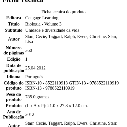
Ficha tecnica do produto
Editora
Cengage Learning
Título
Biologia - Volume 3
Subtítulo
Unidade e diversidade da vida
Starr, Cecie, Taggart, Ralph, Evers, Christine, Starr,
Autor
Lisa
Número
360
de páginas
Edição
1
Data de
25.04.2012
publicação
Idioma
Português
Código do
ISBN-10 - 8522110913 GTIN-13 - 9788522110919
produto
ISBN-13 - 9788522110919
Peso do
785.0 gramas.
produto
Produto
(L x A x P): 21.0 x 27.8 x 12.0 cm.
Ano de
2012
Publicação
Starr, Cecie, Taggart, Ralph, Evers, Christine, Starr,
Autor