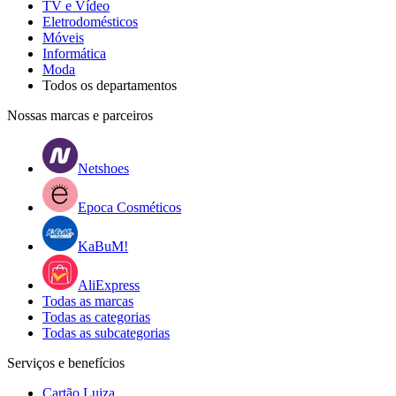
TV e Vídeo
Eletrodomésticos
Móveis
Informática
Moda
Todos os departamentos
Nossas marcas e parceiros
Netshoes
Epoca Cosméticos
KaBuM!
AliExpress
Todas as marcas
Todas as categorias
Todas as subcategorias
Serviços e benefícios
Cartão Luiza