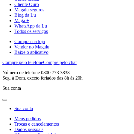
Cliente Ouro
Magalu seguros
Blog da Lu
Maga +
WhatsApp da Lu
Todos os serviços
Comprar na loja
Vender no Magalu
Baixe o aplicativo
Compre pelo telefone
Compre pelo chat
Número de telefone 0800 773 3838
Seg. à Dom. exceto feriados das 8h às 20h
Sua conta
Sua conta
Meus pedidos
Trocas e cancelamentos
Dados pessoais