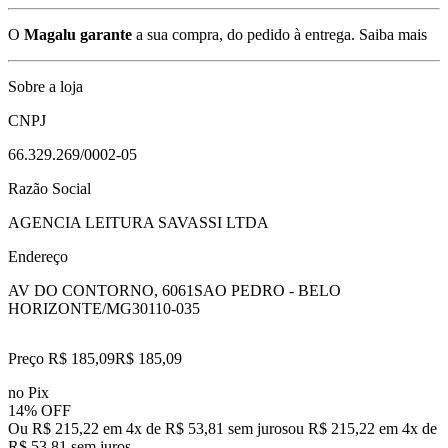
O
Magalu garante
a sua compra, do pedido à entrega.
Saiba mais
Sobre a loja
CNPJ
66.329.269/0002-05
Razão Social
AGENCIA LEITURA SAVASSI LTDA
Endereço
AV DO CONTORNO, 6061
SAO PEDRO - BELO
HORIZONTE/MG
30110-035
Preço R$ 185,09
R$
185
,
09
no Pix
14% OFF
Ou R$ 215,22 em 4x de R$ 53,81 sem juros
ou
R$ 215,22
em
4
x de
R$ 53,81
sem juros