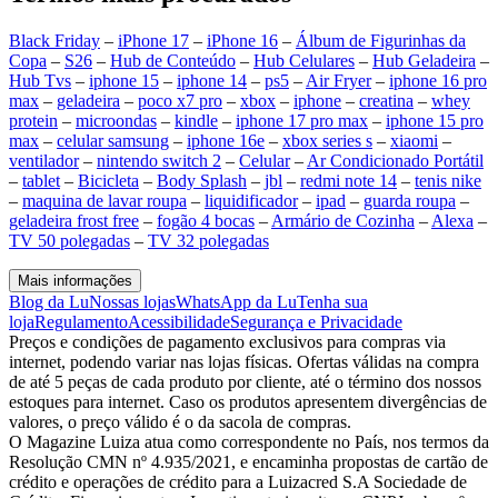
Black Friday
–
iPhone 17
–
iPhone 16
–
Álbum de Figurinhas da
Copa
–
S26
–
Hub de Conteúdo
–
Hub Celulares
–
Hub Geladeira
–
Hub Tvs
–
iphone 15
–
iphone 14
–
ps5
–
Air Fryer
–
iphone 16 pro
max
–
geladeira
–
poco x7 pro
–
xbox
–
iphone
–
creatina
–
whey
protein
–
microondas
–
kindle
–
iphone 17 pro max
–
iphone 15 pro
max
–
celular samsung
–
iphone 16e
–
xbox series s
–
xiaomi
–
ventilador
–
nintendo switch 2
–
Celular
–
Ar Condicionado Portátil
–
tablet
–
Bicicleta
–
Body Splash
–
jbl
–
redmi note 14
–
tenis nike
–
maquina de lavar roupa
–
liquidificador
–
ipad
–
guarda roupa
–
geladeira frost free
–
fogão 4 bocas
–
Armário de Cozinha
–
Alexa
–
TV 50 polegadas
–
TV 32 polegadas
Mais informações
Blog da Lu
Nossas lojas
WhatsApp da Lu
Tenha sua
loja
Regulamento
Acessibilidade
Segurança e Privacidade
Preços e condições de pagamento exclusivos para compras via
internet, podendo variar nas lojas físicas. Ofertas válidas na compra
de até 5 peças de cada produto por cliente, até o término dos nossos
estoques para internet. Caso os produtos apresentem divergências de
valores, o preço válido é o da sacola de compras.
O Magazine Luiza atua como correspondente no País, nos termos da
Resolução CMN nº 4.935/2021, e encaminha propostas de cartão de
crédito e operações de crédito para a Luizacred S.A Sociedade de