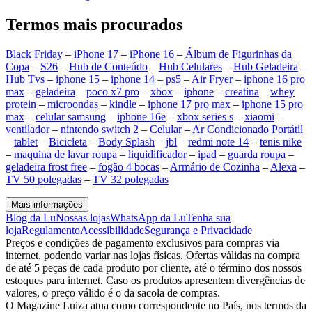
Termos mais procurados
Black Friday
–
iPhone 17
–
iPhone 16
–
Álbum de Figurinhas da
Copa
–
S26
–
Hub de Conteúdo
–
Hub Celulares
–
Hub Geladeira
–
Hub Tvs
–
iphone 15
–
iphone 14
–
ps5
–
Air Fryer
–
iphone 16 pro
max
–
geladeira
–
poco x7 pro
–
xbox
–
iphone
–
creatina
–
whey
protein
–
microondas
–
kindle
–
iphone 17 pro max
–
iphone 15 pro
max
–
celular samsung
–
iphone 16e
–
xbox series s
–
xiaomi
–
ventilador
–
nintendo switch 2
–
Celular
–
Ar Condicionado Portátil
–
tablet
–
Bicicleta
–
Body Splash
–
jbl
–
redmi note 14
–
tenis nike
–
maquina de lavar roupa
–
liquidificador
–
ipad
–
guarda roupa
–
geladeira frost free
–
fogão 4 bocas
–
Armário de Cozinha
–
Alexa
–
TV 50 polegadas
–
TV 32 polegadas
Mais informações
Blog da Lu
Nossas lojas
WhatsApp da Lu
Tenha sua
loja
Regulamento
Acessibilidade
Segurança e Privacidade
Preços e condições de pagamento exclusivos para compras via
internet, podendo variar nas lojas físicas. Ofertas válidas na compra
de até 5 peças de cada produto por cliente, até o término dos nossos
estoques para internet. Caso os produtos apresentem divergências de
valores, o preço válido é o da sacola de compras.
O Magazine Luiza atua como correspondente no País, nos termos da