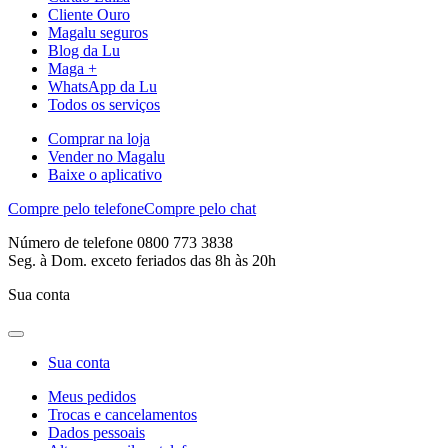
Cliente Ouro
Magalu seguros
Blog da Lu
Maga +
WhatsApp da Lu
Todos os serviços
Comprar na loja
Vender no Magalu
Baixe o aplicativo
Compre pelo telefone
Compre pelo chat
Número de telefone 0800 773 3838
Seg. à Dom. exceto feriados das 8h às 20h
Sua conta
Sua conta
Meus pedidos
Trocas e cancelamentos
Dados pessoais