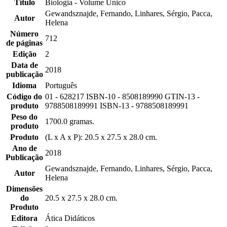
Título
Biologia - Volume Único
Gewandsznajde, Fernando, Linhares, Sérgio, Pacca,
Autor
Helena
Número
712
de páginas
Edição
2
Data de
2018
publicação
Idioma
Português
Código do
01 - 628217 ISBN-10 - 8508189990 GTIN-13 -
produto
9788508189991 ISBN-13 - 9788508189991
Peso do
1700.0 gramas.
produto
Produto
(L x A x P): 20.5 x 27.5 x 28.0 cm.
Ano de
2018
Publicação
Gewandsznajde, Fernando, Linhares, Sérgio, Pacca,
Autor
Helena
Dimensões
do
20.5 x 27.5 x 28.0 cm.
Produto
Editora
Ática Didáticos