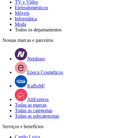
TV e Vídeo
Eletrodomésticos
Móveis
Informática
Moda
Todos os departamentos
Nossas marcas e parceiros
Netshoes
Epoca Cosméticos
KaBuM!
AliExpress
Todas as marcas
Todas as categorias
Todas as subcategorias
Serviços e benefícios
Cartão Luiza