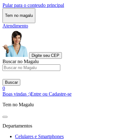
Pular para o conteudo principal
Tem no magalu
Atendimento
Digite seu CEP
Buscar no Magalu
Buscar
0
Boas vindas :)
Entre ou Cadastre-se
Tem no Magalu
Departamentos
Celulares e Smartphones