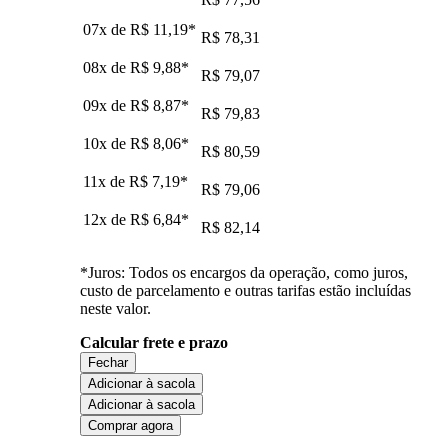
07x de
R$ 11,19
*
R$ 78,31
08x de
R$ 9,88
*
R$ 79,07
09x de
R$ 8,87
*
R$ 79,83
10x de
R$ 8,06
*
R$ 80,59
11x de
R$ 7,19
*
R$ 79,06
12x de
R$ 6,84
*
R$ 82,14
*Juros: Todos os encargos da operação, como juros,
custo de parcelamento e outras tarifas estão incluídas
neste valor.
Calcular frete e prazo
Fechar
Adicionar à sacola
Adicionar à sacola
Comprar agora