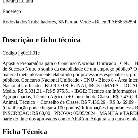
Livraria Leitura
Endereço
Rodovia dos Trabalhadores, SN
Parque Verde - Belem/PA
66635-894
Descrição e ficha técnica
Código
jjg0c1h91e
Apostila Preparatória para o Concurso Nacional Unificado - CNU - B
de Sucesso Nutre o sonho da estabilidade de um emprego público? O 
material meticulosamente elaborado por professores especialistas, pro
públicos. Concurso Nacional Unificado - CNU - Bloco 8 - Área Int
Nacional Unificado - BLOCO 08: FUNAI, IBGE e MAPA - TOTAL 
Médio, R$ 5.331,31 - R$ 5.975,51 - IBGE: Técnico em Informações G
Agropecuárias, Técnico Agrícola + Conselho de Classe, R$ 7.436,29 -
Animal, Técnico + Conselho de Classe, R$ 7.436,29 - R$ 8.469,89 - 
(Gratificação pode chegar a 100 pontos) Informações Importan
INSCRIÇÃO: R$ 60,00 - PROVA: 05/05/2024 - MANHÃ e TARDE - 
parte do time dos aprovados com o AlfaCon. Adquira seu curso e inic
Ficha Técnica