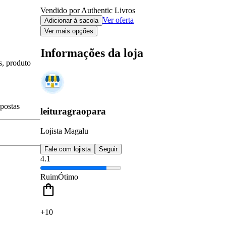
Vendido por Authentic Livros
Ver oferta
Adicionar à sacola
Ver mais opções
Informações da loja
s, produto
spostas
leituragraopara
Lojista Magalu
Fale com lojista
Seguir
4.1
Ruim
Ótimo
+10