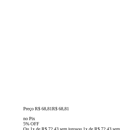
Preço R$ 68,81
R$
68
,
81
no Pix
5% OFF
Ou 1x de R$ 72,43 sem juros
ou
1
x de
R$ 72,43
sem