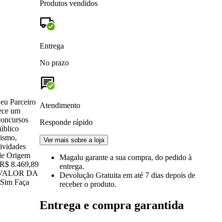
Produtos vendidos
Entrega
No prazo
eu Parceiro
Atendimento
rece um
concursos
Responde rápido
úblico
ismo,
Ver mais sobre a loja
ividades
 de Origem
Magalu garante
a sua compra, do pedido à
 R$ 8.469,89
entrega.
 - VALOR DA
Devolução Gratuita
em até 7 dias depois de
Sim Faça
receber o produto.
Entrega e compra garantida