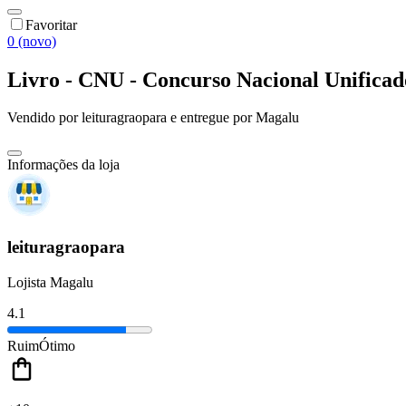
Favoritar
0 (novo)
Livro - CNU - Concurso Nacional Unificad
Vendido por
leituragraopara
e entregue por
Magalu
Informações da loja
leituragraopara
Lojista Magalu
4.1
Ruim
Ótimo