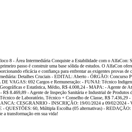
loco 8 - Área Intermediária Conquiste a Estabilidade com o AlfaCon: S
primeiro passo é construir uma base sólida de estudos. O AlfaCon ofe
porcionando eficácia e confiança para enfrentar as exigentes provas de 
ermediária: Detalhes Cruciais - EDITAL: Aberto - ÓRGÃO: Concurso P
DE VAGAS: 692 Cargos e Remuneração: - FUNAI: Técnico Indigen
eográficas e Estatística, Médio, R$ 4.008,24 - MAPA: - Agente de At
 R$ 8.469,89 - Agente de Inspeção Sanitária e Industrial de Produtos
Técnico de Laboratório, Técnico + Conselho de Classe, R$ 7.436,29 -
tes: - BANCA: CESGRANRIO - INSCRIÇÃO: 19/01/2024 a 09/02/2024
QUESTÕES: 60, Múltipla Escolha (05 alternativas) - REDAÇÃO: 
ie a transformação em sua vida!