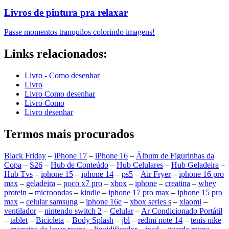
Livros de pintura pra relaxar
Passe momentos tranquilos colorindo imagens!
Links relacionados:
Livro - Como desenhar
Livro
Livro Como desenhar
Livro Como
Livro desenhar
Termos mais procurados
Black Friday
–
iPhone 17
–
iPhone 16
–
Álbum de Figurinhas da
Copa
–
S26
–
Hub de Conteúdo
–
Hub Celulares
–
Hub Geladeira
–
Hub Tvs
–
iphone 15
–
iphone 14
–
ps5
–
Air Fryer
–
iphone 16 pro
max
–
geladeira
–
poco x7 pro
–
xbox
–
iphone
–
creatina
–
whey
protein
–
microondas
–
kindle
–
iphone 17 pro max
–
iphone 15 pro
max
–
celular samsung
–
iphone 16e
–
xbox series s
–
xiaomi
–
ventilador
–
nintendo switch 2
–
Celular
–
Ar Condicionado Portátil
–
tablet
–
Bicicleta
–
Body Splash
–
jbl
–
redmi note 14
–
tenis nike