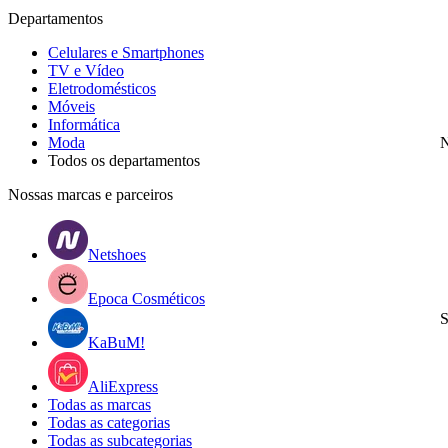
Departamentos
Celulares e Smartphones
TV e Vídeo
Eletrodomésticos
Móveis
Informática
Moda
N
Todos os departamentos
Nossas marcas e parceiros
Netshoes
Epoca Cosméticos
S
KaBuM!
AliExpress
Todas as marcas
Todas as categorias
Todas as subcategorias