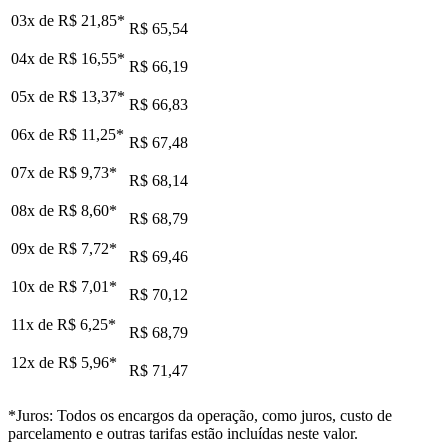
03x de
R$ 21,85
*
R$ 65,54
04x de
R$ 16,55
*
R$ 66,19
05x de
R$ 13,37
*
R$ 66,83
06x de
R$ 11,25
*
R$ 67,48
07x de
R$ 9,73
*
R$ 68,14
08x de
R$ 8,60
*
R$ 68,79
09x de
R$ 7,72
*
R$ 69,46
10x de
R$ 7,01
*
R$ 70,12
11x de
R$ 6,25
*
R$ 68,79
12x de
R$ 5,96
*
R$ 71,47
*Juros: Todos os encargos da operação, como juros, custo de
parcelamento e outras tarifas estão incluídas neste valor.