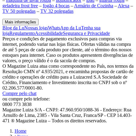
–
maquina de lavar roupa
–
liquidificador
–
ipad
–
guarda roupa
–
geladeira frost free
–
fogão 4 bocas
–
Armário de Cozinha
–
Alexa
–
TV 50 polegadas
–
TV 32 polegadas
Mais informações
Blog da Lu
Nossas lojas
WhatsApp da Lu
Tenha sua
loja
Regulamento
Acessibilidade
Segurança e Privacidade
Preços e condições de pagamento exclusivos para compras via
internet, podendo variar nas lojas físicas. Ofertas válidas na compra
de até 5 peças de cada produto por cliente, até o término dos nossos
estoques para internet. Caso os produtos apresentem divergências de
valores, o preço válido é o da sacola de compras.
O Magazine Luiza atua como correspondente no País, nos termos da
Resolução CMN nº 4.935/2021, e encaminha propostas de cartão de
crédito e operações de crédito para a Luizacred S.A Sociedade de
Crédito, Financiamento e Investimento inscrita no CNPJ sob o nº
02.206.577/0001-80.
Compre pelo chat
ou compre pelo telefone:
0800 773 3838
Magazine Luiza S/A - CNPJ: 47.960.950/1088-36 - Endereço: Rua
Arnulfo de Lima, 2385 - Vila Santa Cruz, Franca/SP - CEP 14.403-
471 ® Magazine Luiza – Todos os direitos reservados.
Home