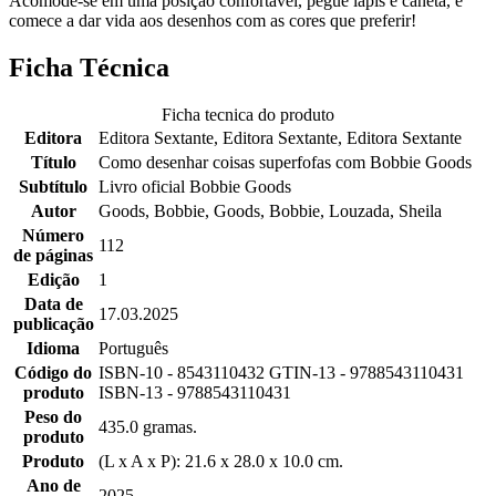
Acomode-se em uma posição confortável, pegue lápis e caneta, e
comece a dar vida aos desenhos com as cores que preferir!
Ficha Técnica
Ficha tecnica do produto
Editora
Editora Sextante, Editora Sextante, Editora Sextante
Título
Como desenhar coisas superfofas com Bobbie Goods
Subtítulo
Livro oficial Bobbie Goods
Autor
Goods, Bobbie, Goods, Bobbie, Louzada, Sheila
Número
112
de páginas
Edição
1
Data de
17.03.2025
publicação
Idioma
Português
Código do
ISBN-10 - 8543110432 GTIN-13 - 9788543110431
produto
ISBN-13 - 9788543110431
Peso do
435.0 gramas.
produto
Produto
(L x A x P): 21.6 x 28.0 x 10.0 cm.
Ano de
2025