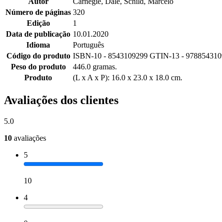
Autor
Carnegie, Dale, Schild, Marcelo
Número de páginas
320
Edição
1
Data de publicação
10.01.2020
Idioma
Português
Código do produto
ISBN-10 - 8543109299 GTIN-13 - 978854310
Peso do produto
446.0 gramas.
Produto
(L x A x P): 16.0 x 23.0 x 18.0 cm.
Avaliações dos clientes
5.0
10
avaliações
5
10
4