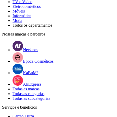
TV e Vídeo
Eletrodomésticos
Móveis
Informática
Moda
Todos os departamentos
Nossas marcas e parceiros
Netshoes
Epoca Cosméticos
KaBuM!
AliExpress
Todas as marcas
Todas as categorias
Todas as subcategorias
Serviços e benefícios
Cartão Luiza