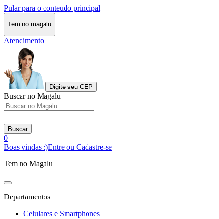
Pular para o conteudo principal
Tem no magalu
Atendimento
Digite seu CEP
Buscar no Magalu
Buscar
0
Boas vindas :)
Entre ou Cadastre-se
Tem no Magalu
Departamentos
Celulares e Smartphones