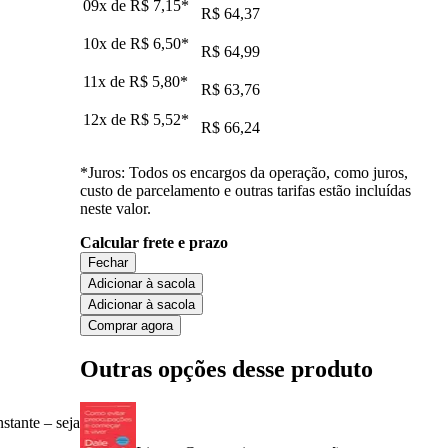
09x de
R$ 7,15
*
R$ 64,37
10x de
R$ 6,50
*
R$ 64,99
11x de
R$ 5,80
*
R$ 63,76
12x de
R$ 5,52
*
R$ 66,24
*Juros: Todos os encargos da operação, como juros,
custo de parcelamento e outras tarifas estão incluídas
neste valor.
Calcular frete e prazo
Fechar
Adicionar à sacola
Adicionar à sacola
Comprar agora
Outras opções desse produto
stante – seja