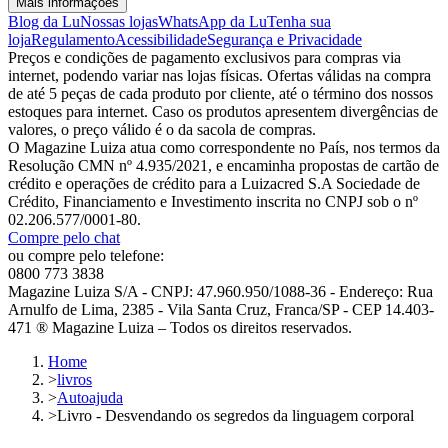
Mais informações
Blog da Lu
Nossas lojas
WhatsApp da Lu
Tenha sua
loja
Regulamento
Acessibilidade
Segurança e Privacidade
Preços e condições de pagamento exclusivos para compras via
internet, podendo variar nas lojas físicas. Ofertas válidas na compra
de até 5 peças de cada produto por cliente, até o término dos nossos
estoques para internet. Caso os produtos apresentem divergências de
valores, o preço válido é o da sacola de compras.
O Magazine Luiza atua como correspondente no País, nos termos da
Resolução CMN nº 4.935/2021, e encaminha propostas de cartão de
crédito e operações de crédito para a Luizacred S.A Sociedade de
Crédito, Financiamento e Investimento inscrita no CNPJ sob o nº
02.206.577/0001-80.
Compre pelo chat
ou compre pelo telefone:
0800 773 3838
Magazine Luiza S/A - CNPJ: 47.960.950/1088-36 - Endereço: Rua
Arnulfo de Lima, 2385 - Vila Santa Cruz, Franca/SP - CEP 14.403-
471 ® Magazine Luiza – Todos os direitos reservados.
Home
>
livros
>
Autoajuda
>
Livro - Desvendando os segredos da linguagem corporal