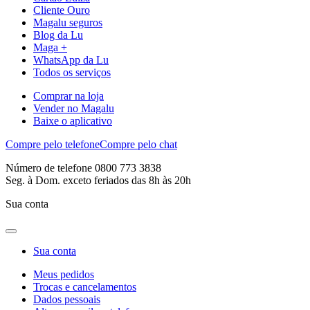
Cliente Ouro
Magalu seguros
Blog da Lu
Maga +
WhatsApp da Lu
Todos os serviços
Comprar na loja
Vender no Magalu
Baixe o aplicativo
Compre pelo telefone
Compre pelo chat
Número de telefone 0800 773 3838
Seg. à Dom. exceto feriados das 8h às 20h
Sua conta
Sua conta
Meus pedidos
Trocas e cancelamentos
Dados pessoais