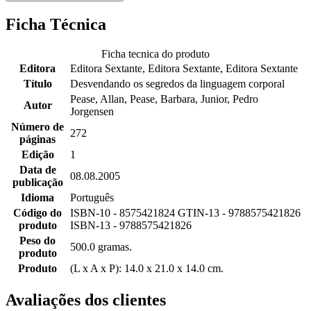
Ficha Técnica
Ficha tecnica do produto
Editora
Editora Sextante, Editora Sextante, Editora Sextante
Título
Desvendando os segredos da linguagem corporal
Pease, Allan, Pease, Barbara, Junior, Pedro
Autor
Jorgensen
Número de
272
páginas
Edição
1
Data de
08.08.2005
publicação
Idioma
Português
Código do
ISBN-10 - 8575421824 GTIN-13 - 9788575421826
produto
ISBN-13 - 9788575421826
Peso do
500.0 gramas.
produto
Produto
(L x A x P): 14.0 x 21.0 x 14.0 cm.
Avaliações dos clientes