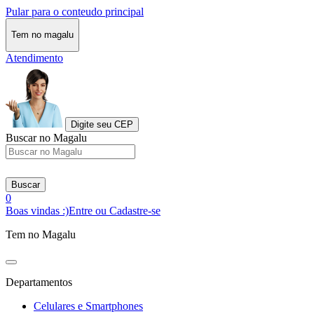
Pular para o conteudo principal
Tem no magalu
Atendimento
Digite seu CEP
Buscar no Magalu
Buscar
0
Boas vindas :)
Entre ou Cadastre-se
Tem no Magalu
Departamentos
Celulares e Smartphones