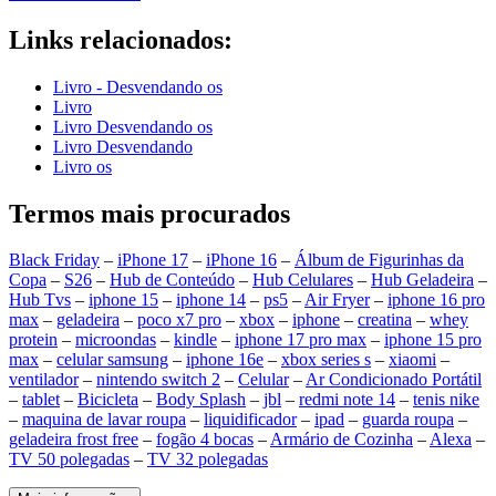
Links relacionados:
Livro - Desvendando os
Livro
Livro Desvendando os
Livro Desvendando
Livro os
Termos mais procurados
Black Friday
–
iPhone 17
–
iPhone 16
–
Álbum de Figurinhas da
Copa
–
S26
–
Hub de Conteúdo
–
Hub Celulares
–
Hub Geladeira
–
Hub Tvs
–
iphone 15
–
iphone 14
–
ps5
–
Air Fryer
–
iphone 16 pro
max
–
geladeira
–
poco x7 pro
–
xbox
–
iphone
–
creatina
–
whey
protein
–
microondas
–
kindle
–
iphone 17 pro max
–
iphone 15 pro
max
–
celular samsung
–
iphone 16e
–
xbox series s
–
xiaomi
–
ventilador
–
nintendo switch 2
–
Celular
–
Ar Condicionado Portátil
–
tablet
–
Bicicleta
–
Body Splash
–
jbl
–
redmi note 14
–
tenis nike
–
maquina de lavar roupa
–
liquidificador
–
ipad
–
guarda roupa
–
geladeira frost free
–
fogão 4 bocas
–
Armário de Cozinha
–
Alexa
–
TV 50 polegadas
–
TV 32 polegadas