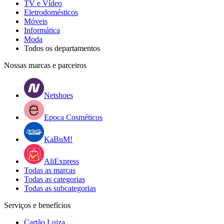
TV e Vídeo
Eletrodomésticos
Móveis
Informática
Moda
Todos os departamentos
Nossas marcas e parceiros
Netshoes
Epoca Cosméticos
KaBuM!
AliExpress
Todas as marcas
Todas as categorias
Todas as subcategorias
Serviços e benefícios
Cartão Luiza