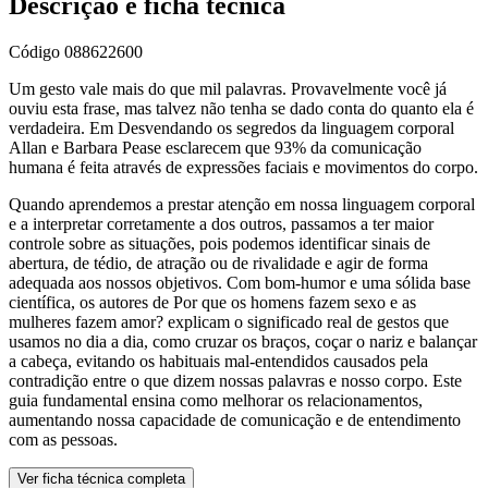
Descrição e ficha técnica
Código
088622600
Um gesto vale mais do que mil palavras. Provavelmente você já
ouviu esta frase, mas talvez não tenha se dado conta do quanto ela é
verdadeira. Em Desvendando os segredos da linguagem corporal
Allan e Barbara Pease esclarecem que 93% da comunicação
humana é feita através de expressões faciais e movimentos do corpo.
Quando aprendemos a prestar atenção em nossa linguagem corporal
e a interpretar corretamente a dos outros, passamos a ter maior
controle sobre as situações, pois podemos identificar sinais de
abertura, de tédio, de atração ou de rivalidade e agir de forma
adequada aos nossos objetivos. Com bom-humor e uma sólida base
científica, os autores de Por que os homens fazem sexo e as
mulheres fazem amor? explicam o significado real de gestos que
usamos no dia a dia, como cruzar os braços, coçar o nariz e balançar
a cabeça, evitando os habituais mal-entendidos causados pela
contradição entre o que dizem nossas palavras e nosso corpo. Este
guia fundamental ensina como melhorar os relacionamentos,
aumentando nossa capacidade de comunicação e de entendimento
com as pessoas.
Ver ficha técnica completa