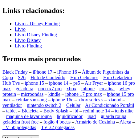
Links relacionados:
Livro - Disney Finding
Livro
Livro Disney Finding
Livro Disney
Livro Finding
Termos mais procurados
Black Friday
–
iPhone 17
–
iPhone 16
–
Álbum de Figurinhas da
Copa
–
S26
–
Hub de Conteúdo
–
Hub Celulares
–
Hub Geladeira
–
Hub Tvs
–
iphone 15
–
iphone 14
–
ps5
–
Air Fryer
–
iphone 16 pro
max
–
geladeira
–
poco x7 pro
–
xbox
–
iphone
–
creatina
–
whey
protein
–
microondas
–
kindle
–
iphone 17 pro max
–
iphone 15 pro
max
–
celular samsung
–
iphone 16e
–
xbox series s
–
xiaomi
–
ventilador
–
nintendo switch 2
–
Celular
–
Ar Condicionado Portátil
–
tablet
–
Bicicleta
–
Body Splash
–
jbl
–
redmi note 14
–
tenis nike
–
maquina de lavar roupa
–
liquidificador
–
ipad
–
guarda roupa
–
geladeira frost free
–
fogão 4 bocas
–
Armário de Cozinha
–
Alexa
–
TV 50 polegadas
–
TV 32 polegadas