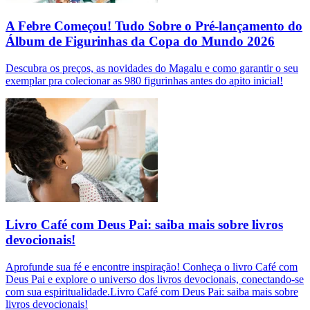
A Febre Começou! Tudo Sobre o Pré-lançamento do
Álbum de Figurinhas da Copa do Mundo 2026
Descubra os preços, as novidades do Magalu e como garantir o seu
exemplar pra colecionar as 980 figurinhas antes do apito inicial!
Livro Café com Deus Pai: saiba mais sobre livros
devocionais!
Aprofunde sua fé e encontre inspiração! Conheça o livro Café com
Deus Pai e explore o universo dos livros devocionais, conectando-se
com sua espiritualidade.Livro Café com Deus Pai: saiba mais sobre
livros devocionais!