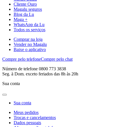
Cliente Ouro
Magalu seguros
Blog da Lu
Maga +
WhatsApp da Lu
Todos os serviços
Comprar na loja
Vender no Magalu
Baixe o aplicativo
Compre pelo telefone
Compre pelo chat
Número de telefone 0800 773 3838
Seg. à Dom. exceto feriados das 8h às 20h
Sua conta
Sua conta
Meus pedidos
Trocas e cancelamentos
Dados pessoais