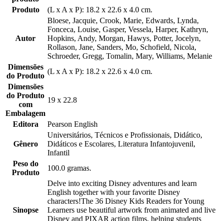
Produto
(L x A x P): 18.2 x 22.6 x 4.0 cm.
Bloese, Jacquie, Crook, Marie, Edwards, Lynda,
Fonceca, Louise, Gasper, Vessela, Harper, Kathryn,
Autor
Hopkins, Andy, Morgan, Hawys, Potter, Jocelyn,
Rollason, Jane, Sanders, Mo, Schofield, Nicola,
Schroeder, Gregg, Tomalin, Mary, Williams, Melanie
Dimensões
(L x A x P): 18.2 x 22.6 x 4.0 cm.
do Produto
Dimensões
do Produto
19 x 22.8
com
Embalagem
Editora
Pearson English
Universitários, Técnicos e Profissionais, Didático,
Gênero
Didáticos e Escolares, Literatura Infantojuvenil,
Infantil
Peso do
100.0 gramas.
Produto
Delve into exciting Disney adventures and learn
English together with your favorite Disney
characters!The 36 Disney Kids Readers for Young
Sinopse
Learners use beautiful artwork from animated and live
Disney and PIXAR action films, helping students