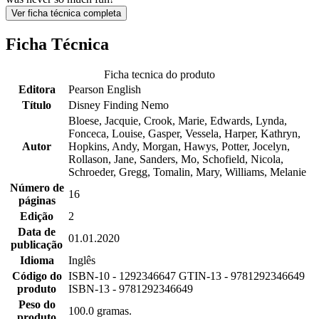
Ver ficha técnica completa
Ficha Técnica
Ficha tecnica do produto
Editora
Pearson English
Título
Disney Finding Nemo
Bloese, Jacquie, Crook, Marie, Edwards, Lynda,
Fonceca, Louise, Gasper, Vessela, Harper, Kathryn,
Autor
Hopkins, Andy, Morgan, Hawys, Potter, Jocelyn,
Rollason, Jane, Sanders, Mo, Schofield, Nicola,
Schroeder, Gregg, Tomalin, Mary, Williams, Melanie
Número de
16
páginas
Edição
2
Data de
01.01.2020
publicação
Idioma
Inglês
Código do
ISBN-10 - 1292346647 GTIN-13 - 9781292346649
produto
ISBN-13 - 9781292346649
Peso do
100.0 gramas.
produto