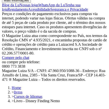
Mais informações
Blog da Lu
Nossas lojas
WhatsApp da Lu
Tenha sua
loja
Regulamento
Acessibilidade
Segurança e Privacidade
Preços e condições de pagamento exclusivos para compras via
internet, podendo variar nas lojas físicas. Ofertas válidas na compra
de até 5 peças de cada produto por cliente, até o término dos nossos
estoques para internet. Caso os produtos apresentem divergências de
valores, o preço válido é o da sacola de compras.
O Magazine Luiza atua como correspondente no País, nos termos da
Resolução CMN nº 4.935/2021, e encaminha propostas de cartão de
crédito e operações de crédito para a Luizacred S.A Sociedade de
Crédito, Financiamento e Investimento inscrita no CNPJ sob o nº
02.206.577/0001-80.
Compre pelo chat
ou compre pelo telefone:
0800 773 3838
Magazine Luiza S/A - CNPJ: 47.960.950/1088-36 - Endereço: Rua
Arnulfo de Lima, 2385 - Vila Santa Cruz, Franca/SP - CEP 14.403-
471 ® Magazine Luiza – Todos os direitos reservados.
Home
>
livros
>
Cursos de Idiomas
>
Livro - Disney Finding Nemo