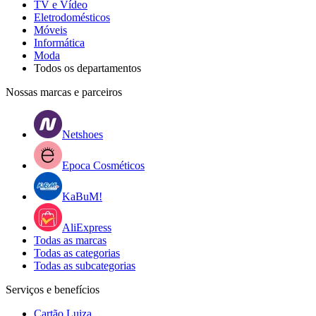
TV e Vídeo
Eletrodomésticos
Móveis
Informática
Moda
Todos os departamentos
Nossas marcas e parceiros
Netshoes
Epoca Cosméticos
KaBuM!
AliExpress
Todas as marcas
Todas as categorias
Todas as subcategorias
Serviços e benefícios
Cartão Luiza