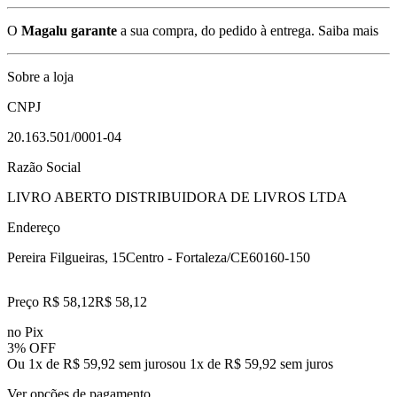
O
Magalu garante
a sua compra, do pedido à entrega.
Saiba mais
Sobre a loja
CNPJ
20.163.501/0001-04
Razão Social
LIVRO ABERTO DISTRIBUIDORA DE LIVROS LTDA
Endereço
Pereira Filgueiras, 15
Centro - Fortaleza/CE
60160-150
Preço R$ 58,12
R$
58
,
12
no Pix
3% OFF
Ou 1x de R$ 59,92 sem juros
ou
1
x de
R$ 59,92
sem juros
Ver opções de pagamento