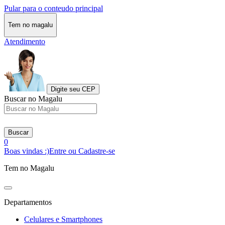
Pular para o conteudo principal
Tem no magalu
Atendimento
Digite seu CEP
Buscar no Magalu
Buscar
0
Boas vindas :)
Entre ou Cadastre-se
Tem no Magalu
Departamentos
Celulares e Smartphones