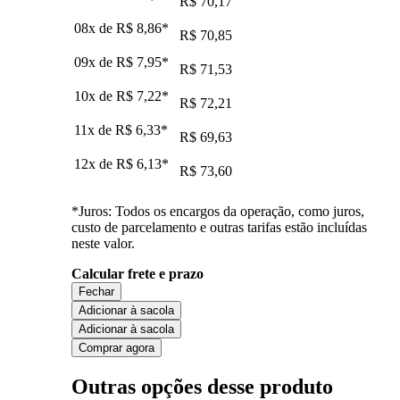
R$ 70,17
08x de
R$ 8,86
*
R$ 70,85
09x de
R$ 7,95
*
R$ 71,53
10x de
R$ 7,22
*
R$ 72,21
11x de
R$ 6,33
*
R$ 69,63
12x de
R$ 6,13
*
R$ 73,60
*Juros: Todos os encargos da operação, como juros,
custo de parcelamento e outras tarifas estão incluídas
neste valor.
Calcular frete e prazo
Fechar
Adicionar à sacola
Adicionar à sacola
Comprar agora
Outras opções desse produto