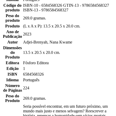
Código do
ISBN-10 - 6584568326 GTIN-13 - 9786584568327
produto
ISBN-13 - 9786584568327
Peso do
269.0 gramas.
produto
Produto
(L x A x P): 13.5 x 20.5 x 20.0 cm.
Ano de
2023
Publicação
Autor
Adjei-Brenyah, Nana Kwame
Dimensões
do
13.5 x 20.5 x 20.0 cm.
Produto
Editora
Fósforo Editora
Edição
1
ISBN
6584568326
Idioma
Português
Número
224
de Páginas
Peso do
269.0 gramas.
Produto
Seria possível encontrar, em um futuro próximo, um
mundo mais justo e menos selvagem? Reescrever a
história, repensar a humanidade sem vícios mortais