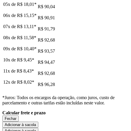
05x de
R$ 18,01
*
R$ 90,04
06x de
R$ 15,15
*
R$ 90,91
07x de
R$ 13,11
*
R$ 91,79
08x de
R$ 11,58
*
R$ 92,68
09x de
R$ 10,40
*
R$ 93,57
10x de
R$ 9,45
*
R$ 94,47
11x de
R$ 8,43
*
R$ 92,68
12x de
R$ 8,02
*
R$ 96,28
*Juros: Todos os encargos da operação, como juros, custo de
parcelamento e outras tarifas estão incluídas neste valor.
Calcular frete e prazo
Fechar
Adicionar à sacola
Adicionar à sacola