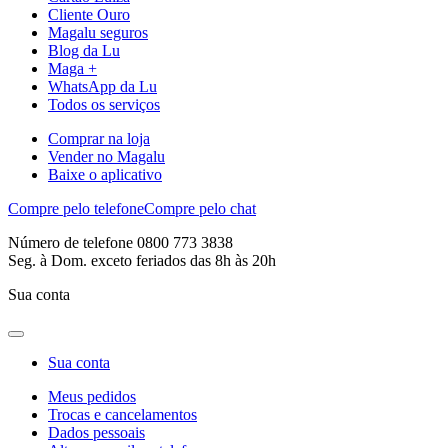
Cliente Ouro
Magalu seguros
Blog da Lu
Maga +
WhatsApp da Lu
Todos os serviços
Comprar na loja
Vender no Magalu
Baixe o aplicativo
Compre pelo telefone
Compre pelo chat
Número de telefone 0800 773 3838
Seg. à Dom. exceto feriados das 8h às 20h
Sua conta
Sua conta
Meus pedidos
Trocas e cancelamentos
Dados pessoais