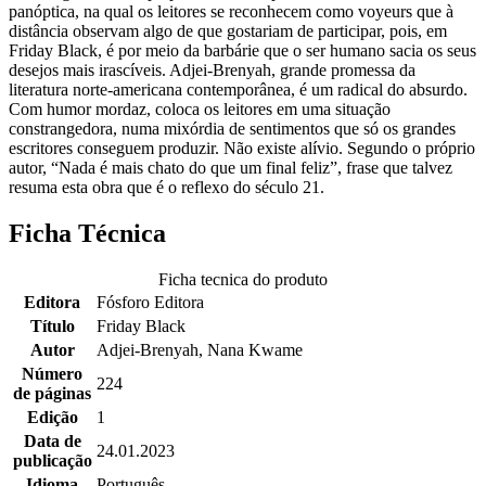
panóptica, na qual os leitores se reconhecem como voyeurs que à
distância observam algo de que gostariam de participar, pois, em
Friday Black, é por meio da barbárie que o ser humano sacia os seus
desejos mais irascíveis. Adjei-Brenyah, grande promessa da
literatura norte-americana contemporânea, é um radical do absurdo.
Com humor mordaz, coloca os leitores em uma situação
constrangedora, numa mixórdia de sentimentos que só os grandes
escritores conseguem produzir. Não existe alívio. Segundo o próprio
autor, “Nada é mais chato do que um final feliz”, frase que talvez
resuma esta obra que é o reflexo do século 21.
Ficha Técnica
Ficha tecnica do produto
Editora
Fósforo Editora
Título
Friday Black
Autor
Adjei-Brenyah, Nana Kwame
Número
224
de páginas
Edição
1
Data de
24.01.2023
publicação
Idioma
Português