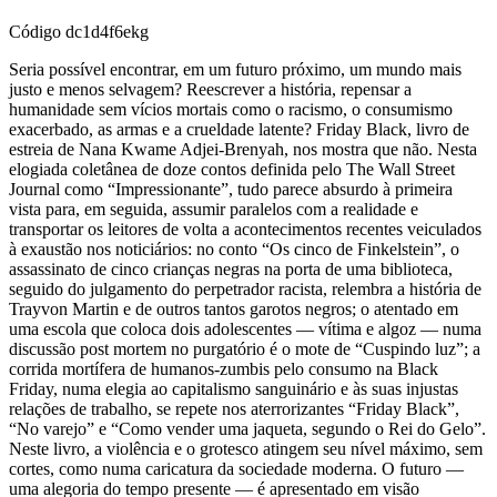
Código
dc1d4f6ekg
Seria possível encontrar, em um futuro próximo, um mundo mais
justo e menos selvagem? Reescrever a história, repensar a
humanidade sem vícios mortais como o racismo, o consumismo
exacerbado, as armas e a crueldade latente? Friday Black, livro de
estreia de Nana Kwame Adjei-Brenyah, nos mostra que não. Nesta
elogiada coletânea de doze contos definida pelo The Wall Street
Journal como “Impressionante”, tudo parece absurdo à primeira
vista para, em seguida, assumir paralelos com a realidade e
transportar os leitores de volta a acontecimentos recentes veiculados
à exaustão nos noticiários: no conto “Os cinco de Finkelstein”, o
assassinato de cinco crianças negras na porta de uma biblioteca,
seguido do julgamento do perpetrador racista, relembra a história de
Trayvon Martin e de outros tantos garotos negros; o atentado em
uma escola que coloca dois adolescentes — vítima e algoz — numa
discussão post mortem no purgatório é o mote de “Cuspindo luz”; a
corrida mortífera de humanos-zumbis pelo consumo na Black
Friday, numa elegia ao capitalismo sanguinário e às suas injustas
relações de trabalho, se repete nos aterrorizantes “Friday Black”,
“No varejo” e “Como vender uma jaqueta, segundo o Rei do Gelo”.
Neste livro, a violência e o grotesco atingem seu nível máximo, sem
cortes, como numa caricatura da sociedade moderna. O futuro —
uma alegoria do tempo presente — é apresentado em visão