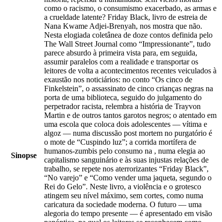
como o racismo, o consumismo exacerbado, as armas e
a crueldade latente? Friday Black, livro de estreia de
Nana Kwame Adjei-Brenyah, nos mostra que não.
Nesta elogiada coletânea de doze contos definida pelo
The Wall Street Journal como “Impressionante”, tudo
parece absurdo à primeira vista para, em seguida,
assumir paralelos com a realidade e transportar os
leitores de volta a acontecimentos recentes veiculados à
exaustão nos noticiários: no conto “Os cinco de
Finkelstein”, o assassinato de cinco crianças negras na
porta de uma biblioteca, seguido do julgamento do
perpetrador racista, relembra a história de Trayvon
Martin e de outros tantos garotos negros; o atentado em
uma escola que coloca dois adolescentes — vítima e
algoz — numa discussão post mortem no purgatório é
o mote de “Cuspindo luz”; a corrida mortífera de
humanos-zumbis pelo consumo na , numa elegia ao
Sinopse
capitalismo sanguinário e às suas injustas relações de
trabalho, se repete nos aterrorizantes “Friday Black”,
“No varejo” e “Como vender uma jaqueta, segundo o
Rei do Gelo”. Neste livro, a violência e o grotesco
atingem seu nível máximo, sem cortes, como numa
caricatura da sociedade moderna. O futuro — uma
alegoria do tempo presente — é apresentado em visão