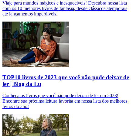
Viaje para mundos mágicos e inesquecíveis! Descubra nossa lista
com os 10 melhores livros de fantasia, desde clássicos atemporais
até lançamentos imperdíveis.
TOP10 livros de 2023 que você não pode deixar de
ler | Blog da Lu
Conheça os livros que você não pode deixar de ler em 2023!
Encontre sua próxima leitura favorita em nossa lista dos melhores
livros do ano!