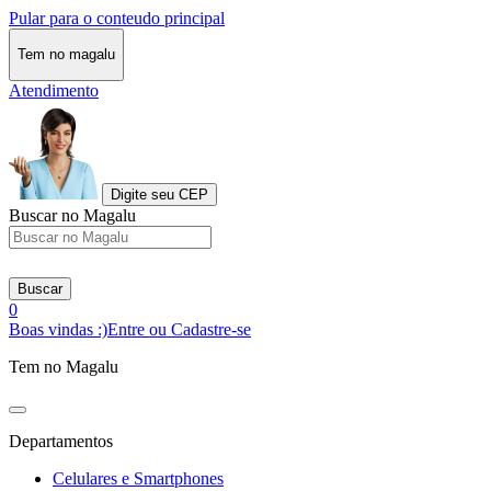
Pular para o conteudo principal
Tem no magalu
Atendimento
Digite seu CEP
Buscar no Magalu
Buscar
0
Boas vindas :)
Entre ou Cadastre-se
Tem no Magalu
Departamentos
Celulares e Smartphones