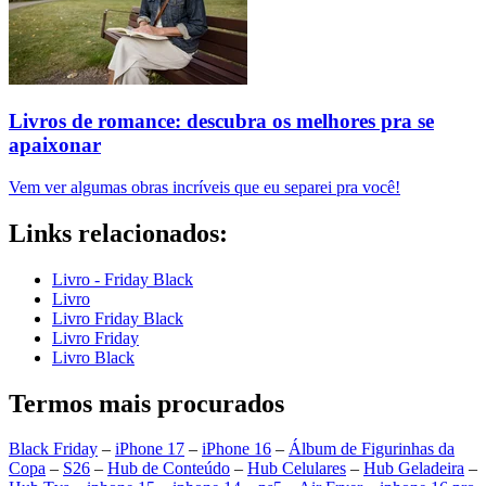
Livros de romance: descubra os melhores pra se
apaixonar
Vem ver algumas obras incríveis que eu separei pra você!
Links relacionados:
Livro - Friday Black
Livro
Livro Friday Black
Livro Friday
Livro Black
Termos mais procurados
Black Friday
–
iPhone 17
–
iPhone 16
–
Álbum de Figurinhas da
Copa
–
S26
–
Hub de Conteúdo
–
Hub Celulares
–
Hub Geladeira
–