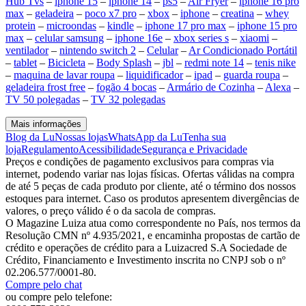
Hub Tvs
–
iphone 15
–
iphone 14
–
ps5
–
Air Fryer
–
iphone 16 pro
max
–
geladeira
–
poco x7 pro
–
xbox
–
iphone
–
creatina
–
whey
protein
–
microondas
–
kindle
–
iphone 17 pro max
–
iphone 15 pro
max
–
celular samsung
–
iphone 16e
–
xbox series s
–
xiaomi
–
ventilador
–
nintendo switch 2
–
Celular
–
Ar Condicionado Portátil
–
tablet
–
Bicicleta
–
Body Splash
–
jbl
–
redmi note 14
–
tenis nike
–
maquina de lavar roupa
–
liquidificador
–
ipad
–
guarda roupa
–
geladeira frost free
–
fogão 4 bocas
–
Armário de Cozinha
–
Alexa
–
TV 50 polegadas
–
TV 32 polegadas
Mais informações
Blog da Lu
Nossas lojas
WhatsApp da Lu
Tenha sua
loja
Regulamento
Acessibilidade
Segurança e Privacidade
Preços e condições de pagamento exclusivos para compras via
internet, podendo variar nas lojas físicas. Ofertas válidas na compra
de até 5 peças de cada produto por cliente, até o término dos nossos
estoques para internet. Caso os produtos apresentem divergências de
valores, o preço válido é o da sacola de compras.
O Magazine Luiza atua como correspondente no País, nos termos da
Resolução CMN nº 4.935/2021, e encaminha propostas de cartão de
crédito e operações de crédito para a Luizacred S.A Sociedade de
Crédito, Financiamento e Investimento inscrita no CNPJ sob o nº
02.206.577/0001-80.
Compre pelo chat
ou compre pelo telefone: