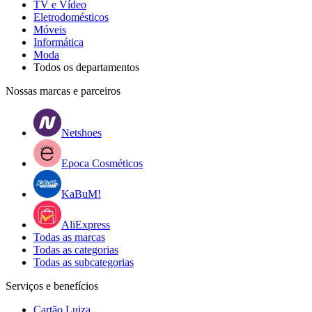
TV e Vídeo
Eletrodomésticos
Móveis
Informática
Moda
Todos os departamentos
Nossas marcas e parceiros
Netshoes
Epoca Cosméticos
KaBuM!
AliExpress
Todas as marcas
Todas as categorias
Todas as subcategorias
Serviços e benefícios
Cartão Luiza