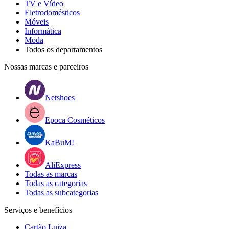
TV e Vídeo
Eletrodomésticos
Móveis
Informática
Moda
Todos os departamentos
Nossas marcas e parceiros
Netshoes
Epoca Cosméticos
KaBuM!
AliExpress
Todas as marcas
Todas as categorias
Todas as subcategorias
Serviços e benefícios
Cartão Luiza