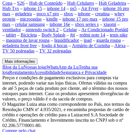
Copa
–
S26
–
Hub de Conteúdo
–
Hub Celulares
–
Hub Geladeira
–
Hub Tvs
–
iphone 15
–
iphone 14
–
ps5
–
Air Fryer
–
iphone 16 pro
max
–
geladeira
–
poco x7 pro
–
xbox
–
iphone
–
creatina
–
whey
protein
–
microondas
–
kindle
–
iphone 17 pro max
–
iphone 15 pro
max
–
celular samsung
–
iphone 16e
–
xbox series s
–
xiaomi
–
ventilador
–
nintendo switch 2
–
Celular
–
Ar Condicionado Portátil
–
tablet
–
Bicicleta
–
Body Splash
–
jbl
–
redmi note 14
–
tenis nike
–
maquina de lavar roupa
–
liquidificador
–
ipad
–
guarda roupa
–
geladeira frost free
–
fogão 4 bocas
–
Armário de Cozinha
–
Alexa
–
TV 50 polegadas
–
TV 32 polegadas
Mais informações
Blog da Lu
Nossas lojas
WhatsApp da Lu
Tenha sua
loja
Regulamento
Acessibilidade
Segurança e Privacidade
Preços e condições de pagamento exclusivos para compras via
internet, podendo variar nas lojas físicas. Ofertas válidas na compra
de até 5 peças de cada produto por cliente, até o término dos nossos
estoques para internet. Caso os produtos apresentem divergências de
valores, o preço válido é o da sacola de compras.
O Magazine Luiza atua como correspondente no País, nos termos da
Resolução CMN nº 4.935/2021, e encaminha propostas de cartão de
crédito e operações de crédito para a Luizacred S.A Sociedade de
Crédito, Financiamento e Investimento inscrita no CNPJ sob o nº
02.206.577/0001-80.
Compre pelo chat