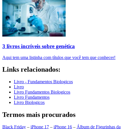
3 livros incríveis sobre genética
Aqui tem uma listinha com títulos que você tem que conhecer!
Links relacionados:
Livro - Fundamentos Biologicos
Livro
Livro Fundamentos Biologicos
Livro Fundamentos
Livro Biologicos
Termos mais procurados
Black Friday
–
iPhone 17
–
iPhone 16
–
Álbum de Figurinhas da