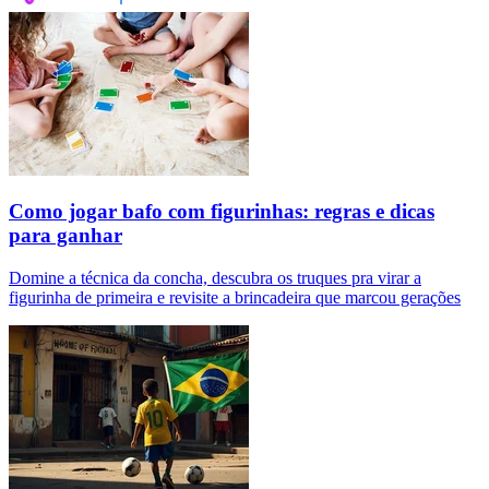
Como jogar bafo com figurinhas: regras e dicas
para ganhar
Domine a técnica da concha, descubra os truques pra virar a
figurinha de primeira e revisite a brincadeira que marcou gerações