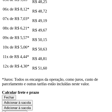
R$ 48,25
06x de
R$ 8,12
*
R$ 48,72
07x de
R$ 7,03
*
R$ 49,19
08x de
R$ 6,21
*
R$ 49,67
09x de
R$ 5,57
*
R$ 50,15
10x de
R$ 5,06
*
R$ 50,63
11x de
R$ 4,44
*
R$ 48,81
12x de
R$ 4,30
*
R$ 51,60
*Juros: Todos os encargos da operação, como juros, custo de
parcelamento e outras tarifas estão incluídas neste valor.
Calcular frete e prazo
Fechar
Adicionar à sacola
Adicionar à sacola