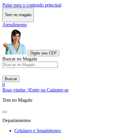
Pular para o conteudo principal
Tem no magalu
Atendimento
Digite seu CEP
Buscar no Magalu
Buscar
0
Boas vindas :)
Entre ou Cadastre-se
Tem no Magalu
Departamentos
Celulares e Smartphones