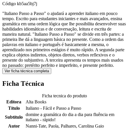
Código
kb5aa5bj7j
"Italiano Passo a Passo" o ajudará a aprender italiano em pouco
tempo. Escrito para estudantes iniciantes e mais avançados, ensina
gramática em uma ordem lógica que lhe possibilita desenvolver suas
habilidades idiomáti­cas e de conversação, leitura e escrita de
maneira natural. "Italiano Passo a Passo" se divide em três partes: a
primeira lhe dá a lin­guagem básica no presente. Como a ordem das
palavras em italiano e portu­guês é basicamente a mesma, o
aprendizado nos primeiros estágios é muito rápido. A segunda parte
explica objetos indiretos, objetos diretos, verbos reflexivos e o
presente do subjuntivo. A terceira apresenta os tempos mais usados
no passado: pretérito perfeito e imperfeito, e presente perfeito.
Ver ficha técnica completa
Ficha Técnica
Ficha tecnica do produto
Editora
Alta Books
Título
Italiano - Fácil e Passo a Passo
domine a gramática do dia a dia para fluência em
Subtítulo
italiano - rápido!
Autor
Nanni-Tate, Paola, Palhares, Carolina Gaio