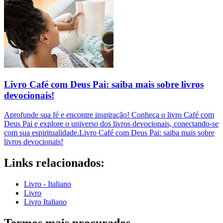
Livro Café com Deus Pai: saiba mais sobre livros
devocionais!
Aprofunde sua fé e encontre inspiração! Conheça o livro Café com
Deus Pai e explore o universo dos livros devocionais, conectando-se
com sua espiritualidade.Livro Café com Deus Pai: saiba mais sobre
livros devocionais!
Links relacionados:
Livro - Italiano
Livro
Livro Italiano
Termos mais procurados