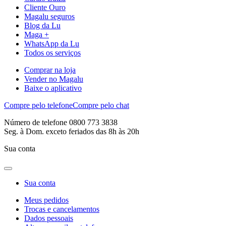
Cliente Ouro
Magalu seguros
Blog da Lu
Maga +
WhatsApp da Lu
Todos os serviços
Comprar na loja
Vender no Magalu
Baixe o aplicativo
Compre pelo telefone
Compre pelo chat
Número de telefone 0800 773 3838
Seg. à Dom. exceto feriados das 8h às 20h
Sua conta
Sua conta
Meus pedidos
Trocas e cancelamentos
Dados pessoais