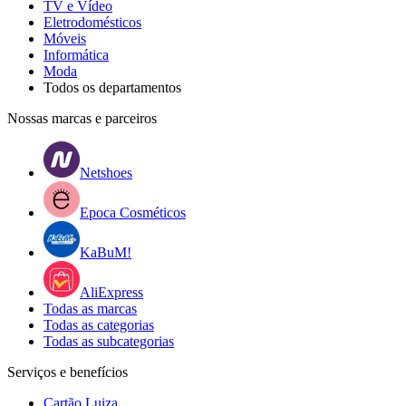
TV e Vídeo
Eletrodomésticos
Móveis
Informática
Moda
Todos os departamentos
Nossas marcas e parceiros
Netshoes
Epoca Cosméticos
KaBuM!
AliExpress
Todas as marcas
Todas as categorias
Todas as subcategorias
Serviços e benefícios
Cartão Luiza