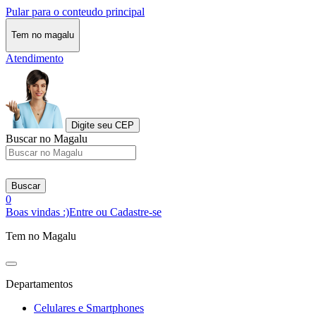
Pular para o conteudo principal
Tem no magalu
Atendimento
Digite seu CEP
Buscar no Magalu
Buscar
0
Boas vindas :)
Entre ou Cadastre-se
Tem no Magalu
Departamentos
Celulares e Smartphones