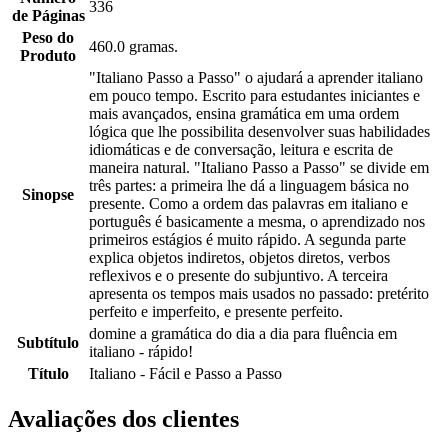
336
de Páginas
Peso do
460.0 gramas.
Produto
"Italiano Passo a Passo" o ajudará a aprender italiano
em pouco tempo. Escrito para estudantes iniciantes e
mais avançados, ensina gramática em uma ordem
lógica que lhe possibilita desenvolver suas habilidades
idiomáti­cas e de conversação, leitura e escrita de
maneira natural. "Italiano Passo a Passo" se divide em
três partes: a primeira lhe dá a lin­guagem básica no
Sinopse
presente. Como a ordem das palavras em italiano e
portu­guês é basicamente a mesma, o aprendizado nos
primeiros estágios é muito rápido. A segunda parte
explica objetos indiretos, objetos diretos, verbos
reflexivos e o presente do subjuntivo. A terceira
apresenta os tempos mais usados no passado: pretérito
perfeito e imperfeito, e presente perfeito.
domine a gramática do dia a dia para fluência em
Subtítulo
italiano - rápido!
Título
Italiano - Fácil e Passo a Passo
Avaliações dos clientes