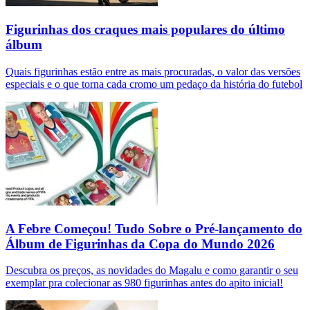
Figurinhas dos craques mais populares do último
álbum
Quais figurinhas estão entre as mais procuradas, o valor das versões
especiais e o que torna cada cromo um pedaço da história do futebol
A Febre Começou! Tudo Sobre o Pré-lançamento do
Álbum de Figurinhas da Copa do Mundo 2026
Descubra os preços, as novidades do Magalu e como garantir o seu
exemplar pra colecionar as 980 figurinhas antes do apito inicial!