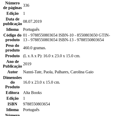
Número
336
de páginas
Edição
1
Data de
08.07.2019
publicação
Idioma
Português
Código do
01 - 9788550803654 ISBN-10 - 8550803650 GTIN-
produto
13 - 9788550803654 ISBN-13 - 9788550803654
Peso do
460.0 gramas.
produto
Produto
(L x A x P): 16.0 x 23.0 x 15.0 cm.
Ano de
2019
Publicação
Autor
Nanni-Tate, Paola, Palhares, Carolina Gaio
Dimensões
do
16.0 x 23.0 x 15.0 cm.
Produto
Editora
Alta Books
Edição
1
ISBN
9788550803654
Idioma
Português
Número