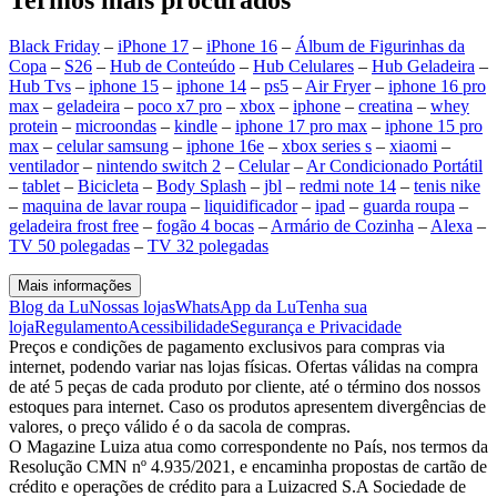
Black Friday
–
iPhone 17
–
iPhone 16
–
Álbum de Figurinhas da
Copa
–
S26
–
Hub de Conteúdo
–
Hub Celulares
–
Hub Geladeira
–
Hub Tvs
–
iphone 15
–
iphone 14
–
ps5
–
Air Fryer
–
iphone 16 pro
max
–
geladeira
–
poco x7 pro
–
xbox
–
iphone
–
creatina
–
whey
protein
–
microondas
–
kindle
–
iphone 17 pro max
–
iphone 15 pro
max
–
celular samsung
–
iphone 16e
–
xbox series s
–
xiaomi
–
ventilador
–
nintendo switch 2
–
Celular
–
Ar Condicionado Portátil
–
tablet
–
Bicicleta
–
Body Splash
–
jbl
–
redmi note 14
–
tenis nike
–
maquina de lavar roupa
–
liquidificador
–
ipad
–
guarda roupa
–
geladeira frost free
–
fogão 4 bocas
–
Armário de Cozinha
–
Alexa
–
TV 50 polegadas
–
TV 32 polegadas
Mais informações
Blog da Lu
Nossas lojas
WhatsApp da Lu
Tenha sua
loja
Regulamento
Acessibilidade
Segurança e Privacidade
Preços e condições de pagamento exclusivos para compras via
internet, podendo variar nas lojas físicas. Ofertas válidas na compra
de até 5 peças de cada produto por cliente, até o término dos nossos
estoques para internet. Caso os produtos apresentem divergências de
valores, o preço válido é o da sacola de compras.
O Magazine Luiza atua como correspondente no País, nos termos da
Resolução CMN nº 4.935/2021, e encaminha propostas de cartão de
crédito e operações de crédito para a Luizacred S.A Sociedade de