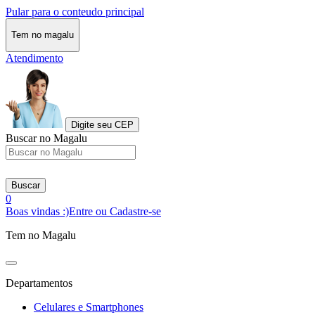
Pular para o conteudo principal
Tem no magalu
Atendimento
Digite seu CEP
Buscar no Magalu
Buscar
0
Boas vindas :)
Entre ou Cadastre-se
Tem no Magalu
Departamentos
Celulares e Smartphones