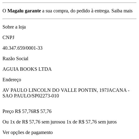
O
Magalu garante
a sua compra, do pedido à entrega.
Saiba mais
Sobre a loja
CNPJ
40.347.659/0001-33
Razão Social
AGUIA BOOKS LTDA
Endereço
AV PAULO LINCOLN DO VALLE PONTIN, 197
JACANA -
SAO PAULO/SP
02273-010
Preço R$ 57,76
R$
57
,
76
Ou 1x de R$ 57,76 sem juros
ou
1
x de
R$ 57,76
sem juros
Ver opções de pagamento