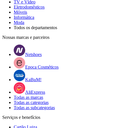
TV e Vídeo
Eletrodomésticos
Móveis
Informática
Moda
Todos os departamentos
Nossas marcas e parceiros
Netshoes
Epoca Cosméticos
KaBuM!
AliExpress
Todas as marcas
Todas as categorias
Todas as subcategorias
Serviços e benefícios
Cartão Luiza