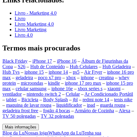
Links relacionados:
Livro - Marketing 4.0
Livro
Livro Marketing 4.0
Livro Marketing
Livro 4.0
Termos mais procurados
Black Friday
–
iPhone 17
–
iPhone 16
–
Álbum de Figurinhas da
Copa
–
S26
–
Hub de Conteúdo
–
Hub Celulares
–
Hub Geladeira
–
Hub Tvs
–
iphone 15
–
iphone 14
–
ps5
–
Air Fryer
–
iphone 16 pro
max
–
geladeira
–
poco x7 pro
–
xbox
–
iphone
–
creatina
–
whey
protein
–
microondas
–
kindle
–
iphone 17 pro max
–
iphone 15 pro
max
–
celular samsung
–
iphone 16e
–
xbox series s
–
xiaomi
–
ventilador
–
nintendo switch 2
–
Celular
–
Ar Condicionado Portátil
–
tablet
–
Bicicleta
–
Body Splash
–
jbl
–
redmi note 14
–
tenis nike
–
maquina de lavar roupa
–
liquidificador
–
ipad
–
guarda roupa
–
geladeira frost free
–
fogão 4 bocas
–
Armário de Cozinha
–
Alexa
–
TV 50 polegadas
–
TV 32 polegadas
Mais informações
Blog da Lu
Nossas lojas
WhatsApp da Lu
Tenha sua