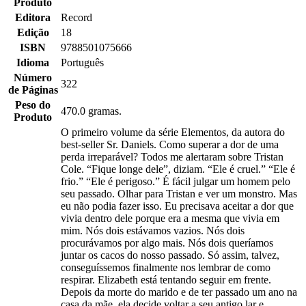
Produto
Editora
Record
Edição
18
ISBN
9788501075666
Idioma
Português
Número
322
de Páginas
Peso do
470.0 gramas.
Produto
O primeiro volume da série Elementos, da autora do
best-seller Sr. Daniels. Como superar a dor de uma
perda irreparável? Todos me alertaram sobre Tristan
Cole. “Fique longe dele”, diziam. “Ele é cruel.” “Ele é
frio.” “Ele é perigoso.” É fácil julgar um homem pelo
seu passado. Olhar para Tristan e ver um monstro. Mas
eu não podia fazer isso. Eu precisava aceitar a dor que
vivia dentro dele porque era a mesma que vivia em
mim. Nós dois estávamos vazios. Nós dois
procurávamos por algo mais. Nós dois queríamos
juntar os cacos do nosso passado. Só assim, talvez,
conseguíssemos finalmente nos lembrar de como
respirar. Elizabeth está tentando seguir em frente.
Depois da morte do marido e de ter passado um ano na
casa da mãe, ela decide voltar a seu antigo lar e