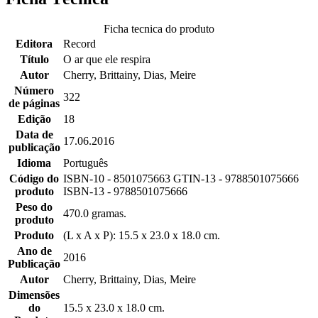
Ficha tecnica do produto
Editora
Record
Título
O ar que ele respira
Autor
Cherry, Brittainy, Dias, Meire
Número
322
de páginas
Edição
18
Data de
17.06.2016
publicação
Idioma
Português
Código do
ISBN-10 - 8501075663 GTIN-13 - 9788501075666
produto
ISBN-13 - 9788501075666
Peso do
470.0 gramas.
produto
Produto
(L x A x P): 15.5 x 23.0 x 18.0 cm.
Ano de
2016
Publicação
Autor
Cherry, Brittainy, Dias, Meire
Dimensões
do
15.5 x 23.0 x 18.0 cm.