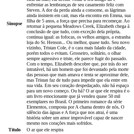
enfrentar as lembranças de seu casamento feliz com
Steven. A dor da perda ainda a consome, as lágrimas
ainda insistem em cair, mas ela encontra em Emma, sua
filha de 5 anos, a força que precisa para recomeçar. Ao
Sinopse
retornar à pequena Meadows Creek, Elizabeth chega à
conclusão de que tudo, com exceção dela própria,
continua igual: as fofocas, os velhos amigos, a estranha
loja do Sr. Henson... Ou melhor, quase tudo. Seu novo
vizinho, Tristan Cole, é o cara mais falado da cidade,
porém todos o evitam. Grosseiro, solitário, o olhar
sempre agressivo e triste, ele parece fugir do passado.
Com o tempo, Elizabeth descobre que, por trás do ser
intratável, há um homem que foi devastado pela morte
das pessoas que mais amava e tenta se aproximar dele,
mas Tristan faz de tudo para impedir que ela entre em
sua vida. Em seu coração despedaçado, não há espaço
para um novo começo. Ou há? O ar que ele respira é o
um livro emocionante que já vendeu quase 50 mil
exemplares no Brasil. O primeiro romance da série
Elementos, composta por A chama dentro de nós, O
silêncio das águas e A força que nos atrai, é uma
história sobre um amor improvável capaz de nascer
mesmo nos corações mais sofridos.
Título
O ar que ele respira