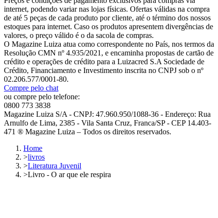
Preços e condições de pagamento exclusivos para compras via
internet, podendo variar nas lojas físicas. Ofertas válidas na compra
de até 5 peças de cada produto por cliente, até o término dos nossos
estoques para internet. Caso os produtos apresentem divergências de
valores, o preço válido é o da sacola de compras.
O Magazine Luiza atua como correspondente no País, nos termos da
Resolução CMN nº 4.935/2021, e encaminha propostas de cartão de
crédito e operações de crédito para a Luizacred S.A Sociedade de
Crédito, Financiamento e Investimento inscrita no CNPJ sob o nº
02.206.577/0001-80.
Compre pelo chat
ou compre pelo telefone:
0800 773 3838
Magazine Luiza S/A - CNPJ: 47.960.950/1088-36 - Endereço: Rua
Arnulfo de Lima, 2385 - Vila Santa Cruz, Franca/SP - CEP 14.403-
471 ® Magazine Luiza – Todos os direitos reservados.
Home
>
livros
>
Literatura Juvenil
>
Livro - O ar que ele respira