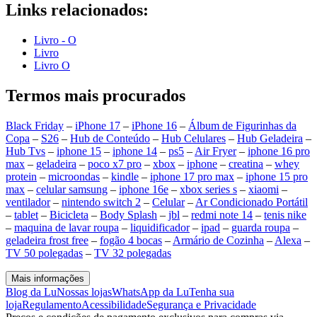
Links relacionados:
Livro - O
Livro
Livro O
Termos mais procurados
Black Friday
–
iPhone 17
–
iPhone 16
–
Álbum de Figurinhas da
Copa
–
S26
–
Hub de Conteúdo
–
Hub Celulares
–
Hub Geladeira
–
Hub Tvs
–
iphone 15
–
iphone 14
–
ps5
–
Air Fryer
–
iphone 16 pro
max
–
geladeira
–
poco x7 pro
–
xbox
–
iphone
–
creatina
–
whey
protein
–
microondas
–
kindle
–
iphone 17 pro max
–
iphone 15 pro
max
–
celular samsung
–
iphone 16e
–
xbox series s
–
xiaomi
–
ventilador
–
nintendo switch 2
–
Celular
–
Ar Condicionado Portátil
–
tablet
–
Bicicleta
–
Body Splash
–
jbl
–
redmi note 14
–
tenis nike
–
maquina de lavar roupa
–
liquidificador
–
ipad
–
guarda roupa
–
geladeira frost free
–
fogão 4 bocas
–
Armário de Cozinha
–
Alexa
–
TV 50 polegadas
–
TV 32 polegadas
Mais informações
Blog da Lu
Nossas lojas
WhatsApp da Lu
Tenha sua
loja
Regulamento
Acessibilidade
Segurança e Privacidade