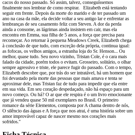
cacos do nosso passado. Só assim, talvez, conseguíssemos
finalmente nos lembrar de como respirar. Elizabeth está tentando
seguir em frente. Depois da morte do marido e de ter passado um
ano na casa da mãe, ela decide voltar a seu antigo lar e enfrentar as
lembranças de seu casamento feliz com Steven. A dor da perda
ainda a consome, as lágrimas ainda insistem em cair, mas ela
encontra em Emma, sua filha de 5 anos, a força que precisa para
recomeçar. Ao retornar à pequena Meadows Creek, Elizabeth chega
à conclusão de que tudo, com exceção dela própria, continua igual:
as fofocas, os velhos amigos, a estranha loja do Sr. Henson... Ou
melhor, quase tudo. Seu novo vizinho, Tristan Cole, é o cara mais
falado da cidade, porém todos o evitam. Grosseiro, solitário, o olhar
sempre agressivo e triste, ele parece fugir do passado. Com o tempo,
Elizabeth descobre que, por trás do ser intratável, há um homem que
foi devastado pela morte das pessoas que mais amava e tenta se
aproximar dele, mas Tristan faz de tudo para impedir que ela entre
em sua vida. Em seu coração despedaçado, não há espaço para um
novo começo. Ou há? O ar que ele respira é o um livro emocionante
que já vendeu quase 50 mil exemplares no Brasil. O primeiro
romance da série Elementos, composta por A chama dentro de nós,
O silêncio das águas e A força que nos atrai, é uma história sobre um
amor improvável capaz de nascer mesmo nos corações mais
sofridos."
Ficha Técnica