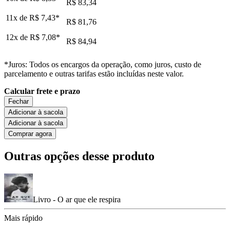
R$ 83,34
11x de
R$ 7,43
*
R$ 81,76
12x de
R$ 7,08
*
R$ 84,94
*Juros: Todos os encargos da operação, como juros, custo de
parcelamento e outras tarifas estão incluídas neste valor.
Calcular frete e prazo
Fechar
Adicionar à sacola
Adicionar à sacola
Comprar agora
Outras opções desse produto
Livro - O ar que ele respira
Mais rápido