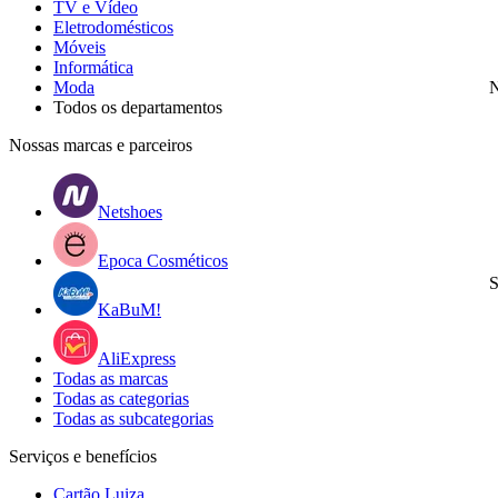
TV e Vídeo
Eletrodomésticos
Móveis
Informática
Moda
N
Todos os departamentos
Nossas marcas e parceiros
Netshoes
Epoca Cosméticos
S
KaBuM!
AliExpress
Todas as marcas
Todas as categorias
Todas as subcategorias
Serviços e benefícios
Cartão Luiza