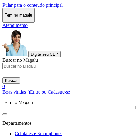
Pular para o conteudo principal
Tem no magalu
Atendimento
Digite seu CEP
Buscar no Magalu
Buscar
0
Boas vindas :)
Entre ou Cadastre-se
Tem no Magalu
D
Departamentos
Celulares e Smartphones