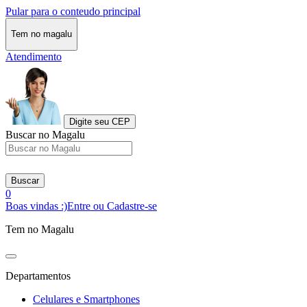
Pular para o conteudo principal
Tem no magalu
Atendimento
Digite seu CEP
Buscar no Magalu
Buscar
0
Boas vindas :)
Entre ou Cadastre-se
Tem no Magalu
Departamentos
Celulares e Smartphones