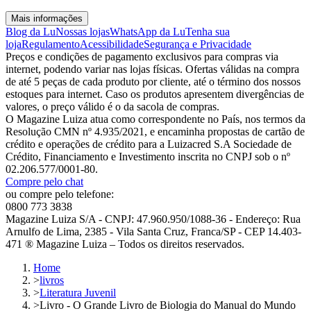
Mais informações
Blog da Lu
Nossas lojas
WhatsApp da Lu
Tenha sua
loja
Regulamento
Acessibilidade
Segurança e Privacidade
Preços e condições de pagamento exclusivos para compras via
internet, podendo variar nas lojas físicas. Ofertas válidas na compra
de até 5 peças de cada produto por cliente, até o término dos nossos
estoques para internet. Caso os produtos apresentem divergências de
valores, o preço válido é o da sacola de compras.
O Magazine Luiza atua como correspondente no País, nos termos da
Resolução CMN nº 4.935/2021, e encaminha propostas de cartão de
crédito e operações de crédito para a Luizacred S.A Sociedade de
Crédito, Financiamento e Investimento inscrita no CNPJ sob o nº
02.206.577/0001-80.
Compre pelo chat
ou compre pelo telefone:
0800 773 3838
Magazine Luiza S/A - CNPJ: 47.960.950/1088-36 - Endereço: Rua
Arnulfo de Lima, 2385 - Vila Santa Cruz, Franca/SP - CEP 14.403-
471 ® Magazine Luiza – Todos os direitos reservados.
Home
>
livros
>
Literatura Juvenil
>
Livro - O Grande Livro de Biologia do Manual do Mundo