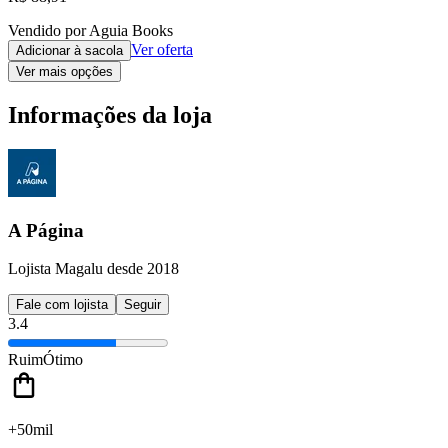
Vendido por Aguia Books
Ver oferta
Adicionar à sacola
Ver mais opções
Informações da loja
A Página
Lojista Magalu desde 2018
Fale com lojista
Seguir
3.4
Ruim
Ótimo
+50mil