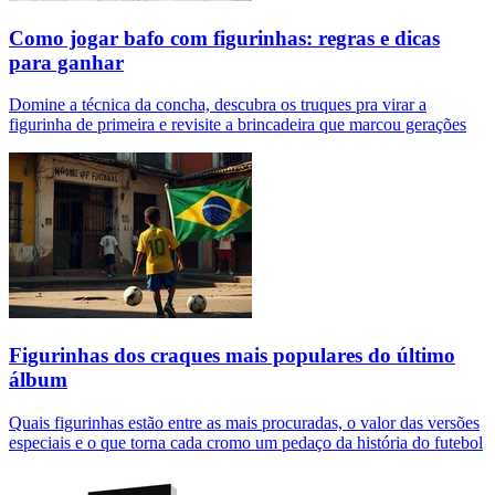
Como jogar bafo com figurinhas: regras e dicas
para ganhar
Domine a técnica da concha, descubra os truques pra virar a
figurinha de primeira e revisite a brincadeira que marcou gerações
Figurinhas dos craques mais populares do último
álbum
Quais figurinhas estão entre as mais procuradas, o valor das versões
especiais e o que torna cada cromo um pedaço da história do futebol