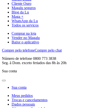
Cliente Ouro
Magalu seguros
Blog da Lu
Maga +
WhatsApp da Lu
Todos os serviços
Comprar na loja
Vender no Magalu
Baixe o aplicativo
Compre pelo telefone
Compre pelo chat
Número de telefone 0800 773 3838
Seg. à Dom. exceto feriados das 8h às 20h
Sua conta
Sua conta
Meus pedidos
Trocas e cancelamentos
Dados pessoais