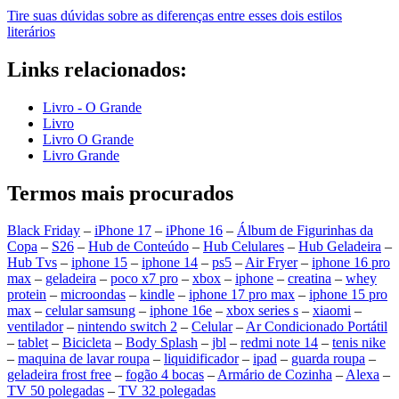
Tire suas dúvidas sobre as diferenças entre esses dois estilos
literários
Links relacionados:
Livro - O Grande
Livro
Livro O Grande
Livro Grande
Termos mais procurados
Black Friday
–
iPhone 17
–
iPhone 16
–
Álbum de Figurinhas da
Copa
–
S26
–
Hub de Conteúdo
–
Hub Celulares
–
Hub Geladeira
–
Hub Tvs
–
iphone 15
–
iphone 14
–
ps5
–
Air Fryer
–
iphone 16 pro
max
–
geladeira
–
poco x7 pro
–
xbox
–
iphone
–
creatina
–
whey
protein
–
microondas
–
kindle
–
iphone 17 pro max
–
iphone 15 pro
max
–
celular samsung
–
iphone 16e
–
xbox series s
–
xiaomi
–
ventilador
–
nintendo switch 2
–
Celular
–
Ar Condicionado Portátil
–
tablet
–
Bicicleta
–
Body Splash
–
jbl
–
redmi note 14
–
tenis nike
–
maquina de lavar roupa
–
liquidificador
–
ipad
–
guarda roupa
–
geladeira frost free
–
fogão 4 bocas
–
Armário de Cozinha
–
Alexa
–
TV 50 polegadas
–
TV 32 polegadas