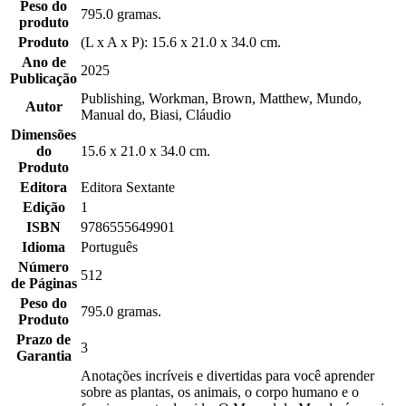
Peso do
795.0 gramas.
produto
Produto
(L x A x P): 15.6 x 21.0 x 34.0 cm.
Ano de
2025
Publicação
Publishing, Workman, Brown, Matthew, Mundo,
Autor
Manual do, Biasi, Cláudio
Dimensões
do
15.6 x 21.0 x 34.0 cm.
Produto
Editora
Editora Sextante
Edição
1
ISBN
9786555649901
Idioma
Português
Número
512
de Páginas
Peso do
795.0 gramas.
Produto
Prazo de
3
Garantia
Anotações incríveis e divertidas para você aprender
sobre as plantas, os animais, o corpo humano e o