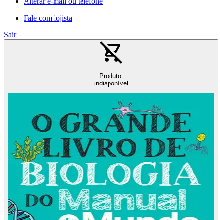
Alterar e-mail ou telefone
Fale com lojista
Sair
Produto
indisponível