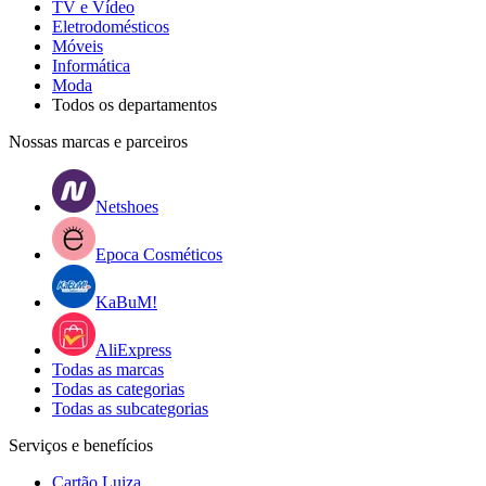
TV e Vídeo
Eletrodomésticos
Móveis
Informática
Moda
Todos os departamentos
Nossas marcas e parceiros
Netshoes
Epoca Cosméticos
KaBuM!
AliExpress
Todas as marcas
Todas as categorias
Todas as subcategorias
Serviços e benefícios
Cartão Luiza