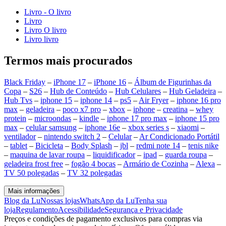
Livro - O livro
Livro
Livro O livro
Livro livro
Termos mais procurados
Black Friday
–
iPhone 17
–
iPhone 16
–
Álbum de Figurinhas da
Copa
–
S26
–
Hub de Conteúdo
–
Hub Celulares
–
Hub Geladeira
–
Hub Tvs
–
iphone 15
–
iphone 14
–
ps5
–
Air Fryer
–
iphone 16 pro
max
–
geladeira
–
poco x7 pro
–
xbox
–
iphone
–
creatina
–
whey
protein
–
microondas
–
kindle
–
iphone 17 pro max
–
iphone 15 pro
max
–
celular samsung
–
iphone 16e
–
xbox series s
–
xiaomi
–
ventilador
–
nintendo switch 2
–
Celular
–
Ar Condicionado Portátil
–
tablet
–
Bicicleta
–
Body Splash
–
jbl
–
redmi note 14
–
tenis nike
–
maquina de lavar roupa
–
liquidificador
–
ipad
–
guarda roupa
–
geladeira frost free
–
fogão 4 bocas
–
Armário de Cozinha
–
Alexa
–
TV 50 polegadas
–
TV 32 polegadas
Mais informações
Blog da Lu
Nossas lojas
WhatsApp da Lu
Tenha sua
loja
Regulamento
Acessibilidade
Segurança e Privacidade
Preços e condições de pagamento exclusivos para compras via