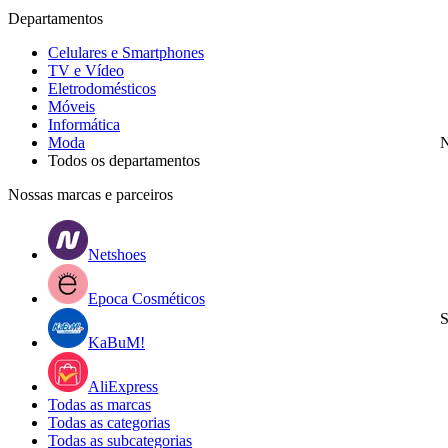
Departamentos
Celulares e Smartphones
TV e Vídeo
Eletrodomésticos
Móveis
Informática
Moda
N
Todos os departamentos
Nossas marcas e parceiros
Netshoes
Epoca Cosméticos
S
KaBuM!
AliExpress
Todas as marcas
Todas as categorias
Todas as subcategorias