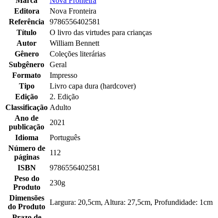
Marca
Nova Fronteira
Editora
Nova Fronteira
Referência
9786556402581
Título
O livro das virtudes para crianças
Autor
William Bennett
Gênero
Coleções literárias
Subgênero
Geral
Formato
Impresso
Tipo
Livro capa dura (hardcover)
Edição
2. Edição
Classificação
Adulto
Ano de
2021
publicação
Idioma
Português
Número de
112
páginas
ISBN
9786556402581
Peso do
230g
Produto
Dimensões
Largura: 20,5cm, Altura: 27,5cm, Profundidade: 1cm
do Produto
Prazo de