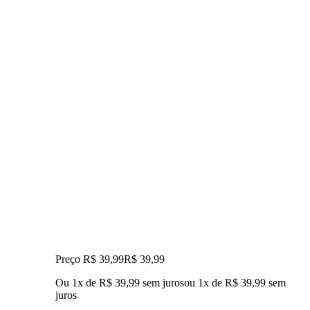
Preço R$ 39,99
R$
39
,
99
Ou 1x de R$ 39,99 sem juros
ou
1
x de
R$ 39,99
sem
juros