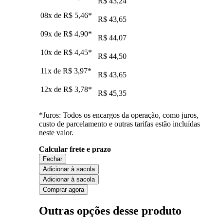
R$ 43,24
08x de
R$ 5,46
*
R$ 43,65
09x de
R$ 4,90
*
R$ 44,07
10x de
R$ 4,45
*
R$ 44,50
11x de
R$ 3,97
*
R$ 43,65
12x de
R$ 3,78
*
R$ 45,35
*Juros: Todos os encargos da operação, como juros,
custo de parcelamento e outras tarifas estão incluídas
neste valor.
Calcular frete e prazo
Fechar
Adicionar à sacola
Adicionar à sacola
Comprar agora
Outras opções desse produto