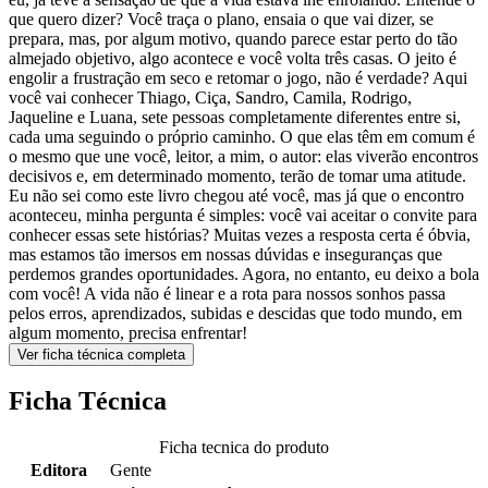
que quero dizer? Você traça o plano, ensaia o que vai dizer, se
prepara, mas, por algum motivo, quando parece estar perto do tão
almejado objetivo, algo acontece e você volta três casas. O jeito é
engolir a frustração em seco e retomar o jogo, não é verdade? Aqui
você vai conhecer Thiago, Ciça, Sandro, Camila, Rodrigo,
Jaqueline e Luana, sete pessoas completamente diferentes entre si,
cada uma seguindo o próprio caminho. O que elas têm em comum é
o mesmo que une você, leitor, a mim, o autor: elas viverão encontros
decisivos e, em determinado momento, terão de tomar uma atitude.
Eu não sei como este livro chegou até você, mas já que o encontro
aconteceu, minha pergunta é simples: você vai aceitar o convite para
conhecer essas sete histórias? Muitas vezes a resposta certa é óbvia,
mas estamos tão imersos em nossas dúvidas e inseguranças que
perdemos grandes oportunidades. Agora, no entanto, eu deixo a bola
com você! A vida não é linear e a rota para nossos sonhos passa
pelos erros, aprendizados, subidas e descidas que todo mundo, em
algum momento, precisa enfrentar!
Ver ficha técnica completa
Ficha Técnica
Ficha tecnica do produto
Editora
Gente