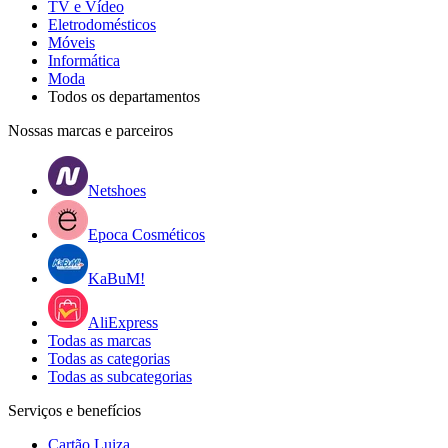
TV e Vídeo
Eletrodomésticos
Móveis
Informática
Moda
Todos os departamentos
Nossas marcas e parceiros
Netshoes
Epoca Cosméticos
KaBuM!
AliExpress
Todas as marcas
Todas as categorias
Todas as subcategorias
Serviços e benefícios
Cartão Luiza