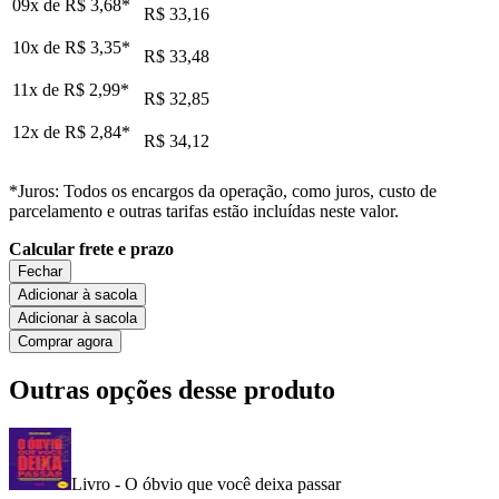
09x de
R$ 3,68
*
R$ 33,16
10x de
R$ 3,35
*
R$ 33,48
11x de
R$ 2,99
*
R$ 32,85
12x de
R$ 2,84
*
R$ 34,12
*Juros: Todos os encargos da operação, como juros, custo de
parcelamento e outras tarifas estão incluídas neste valor.
Calcular frete e prazo
Fechar
Adicionar à sacola
Adicionar à sacola
Comprar agora
Outras opções desse produto
Livro - O óbvio que você deixa passar