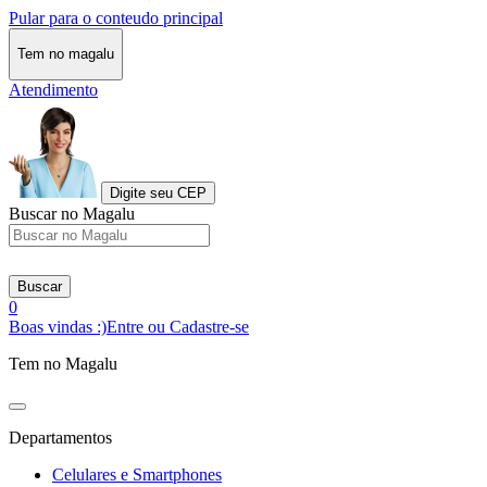
Pular para o conteudo principal
Tem no magalu
Atendimento
Digite seu CEP
Buscar no Magalu
Buscar
0
Boas vindas :)
Entre ou Cadastre-se
Tem no Magalu
Departamentos
Celulares e Smartphones