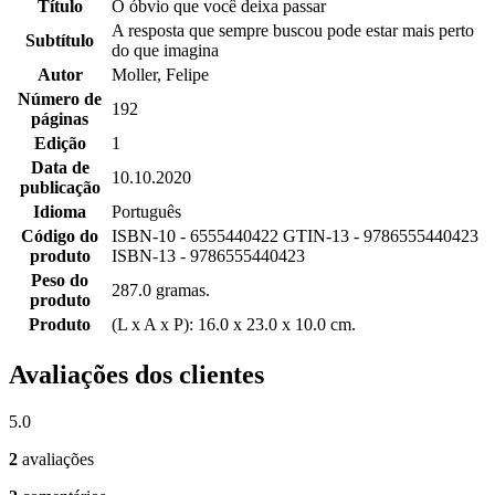
Título
O óbvio que você deixa passar
A resposta que sempre buscou pode estar mais perto
Subtítulo
do que imagina
Autor
Moller, Felipe
Número de
192
páginas
Edição
1
Data de
10.10.2020
publicação
Idioma
Português
Código do
ISBN-10 - 6555440422 GTIN-13 - 9786555440423
produto
ISBN-13 - 9786555440423
Peso do
287.0 gramas.
produto
Produto
(L x A x P): 16.0 x 23.0 x 10.0 cm.
Avaliações dos clientes
5.0
2
avaliações