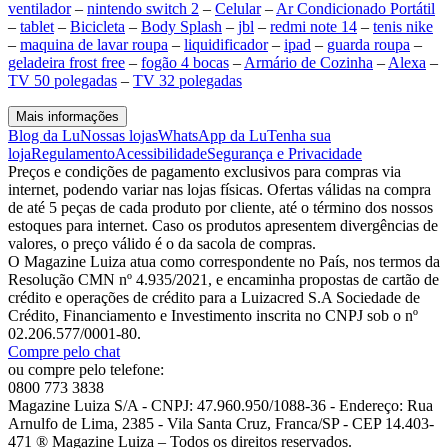
ventilador
–
nintendo switch 2
–
Celular
–
Ar Condicionado Portátil
–
tablet
–
Bicicleta
–
Body Splash
–
jbl
–
redmi note 14
–
tenis nike
–
maquina de lavar roupa
–
liquidificador
–
ipad
–
guarda roupa
–
geladeira frost free
–
fogão 4 bocas
–
Armário de Cozinha
–
Alexa
–
TV 50 polegadas
–
TV 32 polegadas
Mais informações
Blog da Lu
Nossas lojas
WhatsApp da Lu
Tenha sua
loja
Regulamento
Acessibilidade
Segurança e Privacidade
Preços e condições de pagamento exclusivos para compras via
internet, podendo variar nas lojas físicas. Ofertas válidas na compra
de até 5 peças de cada produto por cliente, até o término dos nossos
estoques para internet. Caso os produtos apresentem divergências de
valores, o preço válido é o da sacola de compras.
O Magazine Luiza atua como correspondente no País, nos termos da
Resolução CMN nº 4.935/2021, e encaminha propostas de cartão de
crédito e operações de crédito para a Luizacred S.A Sociedade de
Crédito, Financiamento e Investimento inscrita no CNPJ sob o nº
02.206.577/0001-80.
Compre pelo chat
ou compre pelo telefone:
0800 773 3838
Magazine Luiza S/A - CNPJ: 47.960.950/1088-36 - Endereço: Rua
Arnulfo de Lima, 2385 - Vila Santa Cruz, Franca/SP - CEP 14.403-
471 ® Magazine Luiza – Todos os direitos reservados.