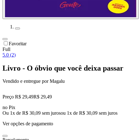
Favoritar
Full
5.0 (2)
Livro - O óbvio que você deixa passar
Vendido e entregue por
Magalu
Preço R$ 29,49
R$
29
,
49
no Pix
Ou 1x de R$ 30,09 sem juros
ou
1
x de
R$ 30,09
sem juros
Ver opções de pagamento
Parcelamento