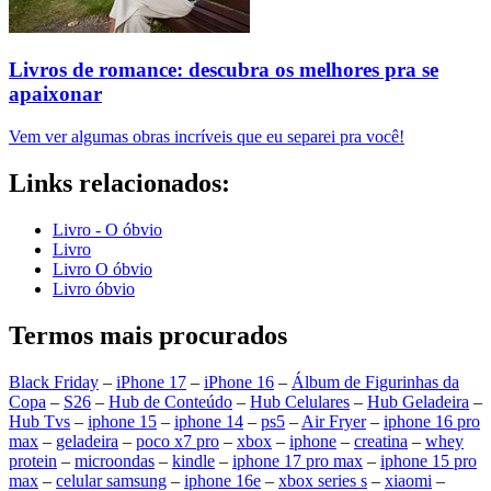
Livros de romance: descubra os melhores pra se
apaixonar
Vem ver algumas obras incríveis que eu separei pra você!
Links relacionados:
Livro - O óbvio
Livro
Livro O óbvio
Livro óbvio
Termos mais procurados
Black Friday
–
iPhone 17
–
iPhone 16
–
Álbum de Figurinhas da
Copa
–
S26
–
Hub de Conteúdo
–
Hub Celulares
–
Hub Geladeira
–
Hub Tvs
–
iphone 15
–
iphone 14
–
ps5
–
Air Fryer
–
iphone 16 pro
max
–
geladeira
–
poco x7 pro
–
xbox
–
iphone
–
creatina
–
whey
protein
–
microondas
–
kindle
–
iphone 17 pro max
–
iphone 15 pro
max
–
celular samsung
–
iphone 16e
–
xbox series s
–
xiaomi
–