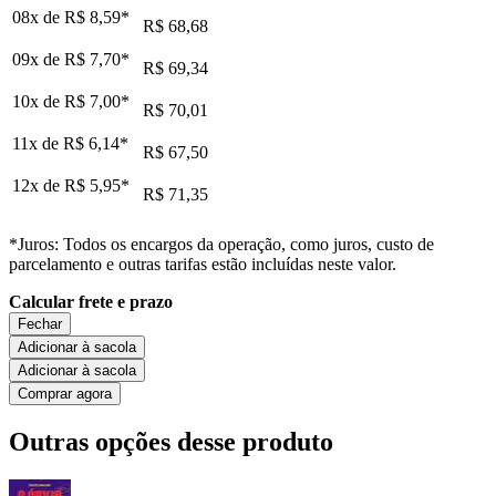
08x de
R$ 8,59
*
R$ 68,68
09x de
R$ 7,70
*
R$ 69,34
10x de
R$ 7,00
*
R$ 70,01
11x de
R$ 6,14
*
R$ 67,50
12x de
R$ 5,95
*
R$ 71,35
*Juros: Todos os encargos da operação, como juros, custo de
parcelamento e outras tarifas estão incluídas neste valor.
Calcular frete e prazo
Fechar
Adicionar à sacola
Adicionar à sacola
Comprar agora
Outras opções desse produto