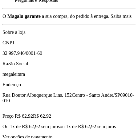
Perguntas e Respostas
O
Magalu garante
a sua compra, do pedido à entrega.
Saiba mais
Sobre a loja
CNPJ
32.997.946/0001-60
Razão Social
megaleitura
Endereço
Rua Doutor Albuquerque Lins, 152
Centro - Santo Andre/SP
09010-
010
Preço R$ 62,92
R$
62
,
92
Ou 1x de R$ 62,92 sem juros
ou
1
x de
R$ 62,92
sem juros
Ver opções de pagamento