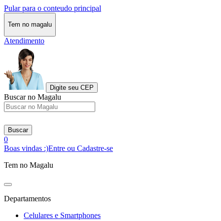
Pular para o conteudo principal
Tem no magalu
Atendimento
Digite seu CEP
Buscar no Magalu
Buscar
0
Boas vindas :)
Entre ou Cadastre-se
Tem no Magalu
Departamentos
Celulares e Smartphones