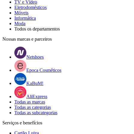
TV e Vídeo
Eletrodomésticos
Móveis
Informática
Moda
Todos os departamentos
Nossas marcas e parceiros
Netshoes
Epoca Cosméticos
KaBuM!
AliExpress
Todas as marcas
Todas as categorias
Todas as subcategorias
Serviços e benefícios
Cartão Luiza