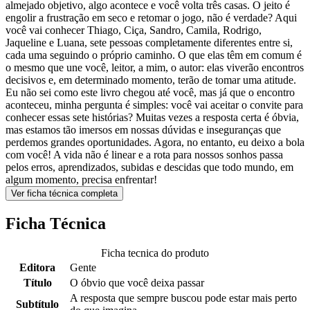
almejado objetivo, algo acontece e você volta três casas. O jeito é
engolir a frustração em seco e retomar o jogo, não é verdade? Aqui
você vai conhecer Thiago, Ciça, Sandro, Camila, Rodrigo,
Jaqueline e Luana, sete pessoas completamente diferentes entre si,
cada uma seguindo o próprio caminho. O que elas têm em comum é
o mesmo que une você, leitor, a mim, o autor: elas viverão encontros
decisivos e, em determinado momento, terão de tomar uma atitude.
Eu não sei como este livro chegou até você, mas já que o encontro
aconteceu, minha pergunta é simples: você vai aceitar o convite para
conhecer essas sete histórias? Muitas vezes a resposta certa é óbvia,
mas estamos tão imersos em nossas dúvidas e inseguranças que
perdemos grandes oportunidades. Agora, no entanto, eu deixo a bola
com você! A vida não é linear e a rota para nossos sonhos passa
pelos erros, aprendizados, subidas e descidas que todo mundo, em
algum momento, precisa enfrentar!
Ver ficha técnica completa
Ficha Técnica
Ficha tecnica do produto
Editora
Gente
Título
O óbvio que você deixa passar
A resposta que sempre buscou pode estar mais perto
Subtítulo