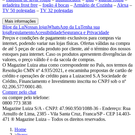
geladeira frost free
–
fogão 4 bocas
–
Armário de Cozinha
–
Alexa
–
TV 50 polegadas
–
TV 32 polegadas
Mais informações
Blog da Lu
Nossas lojas
WhatsApp da Lu
Tenha sua
loja
Regulamento
Acessibilidade
Segurança e Privacidade
Preços e condições de pagamento exclusivos para compras via
internet, podendo variar nas lojas físicas. Ofertas válidas na compra
de até 5 peças de cada produto por cliente, até o término dos nossos
estoques para internet. Caso os produtos apresentem divergências de
valores, o preço válido é o da sacola de compras.
O Magazine Luiza atua como correspondente no País, nos termos da
Resolução CMN nº 4.935/2021, e encaminha propostas de cartão de
crédito e operações de crédito para a Luizacred S.A Sociedade de
Crédito, Financiamento e Investimento inscrita no CNPJ sob o nº
02.206.577/0001-80.
Compre pelo chat
ou compre pelo telefone:
0800 773 3838
Magazine Luiza S/A - CNPJ: 47.960.950/1088-36 - Endereço: Rua
Arnulfo de Lima, 2385 - Vila Santa Cruz, Franca/SP - CEP 14.403-
471 ® Magazine Luiza – Todos os direitos reservados.
Home
>
livros