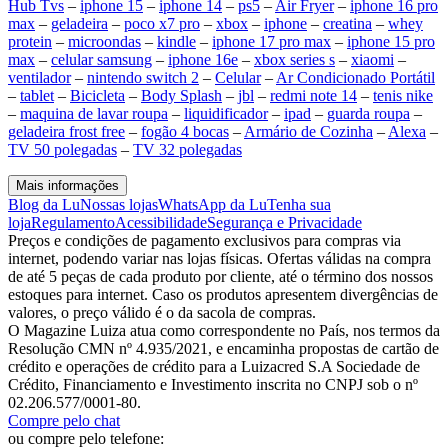
Hub Tvs
–
iphone 15
–
iphone 14
–
ps5
–
Air Fryer
–
iphone 16 pro
max
–
geladeira
–
poco x7 pro
–
xbox
–
iphone
–
creatina
–
whey
protein
–
microondas
–
kindle
–
iphone 17 pro max
–
iphone 15 pro
max
–
celular samsung
–
iphone 16e
–
xbox series s
–
xiaomi
–
ventilador
–
nintendo switch 2
–
Celular
–
Ar Condicionado Portátil
–
tablet
–
Bicicleta
–
Body Splash
–
jbl
–
redmi note 14
–
tenis nike
–
maquina de lavar roupa
–
liquidificador
–
ipad
–
guarda roupa
–
geladeira frost free
–
fogão 4 bocas
–
Armário de Cozinha
–
Alexa
–
TV 50 polegadas
–
TV 32 polegadas
Mais informações
Blog da Lu
Nossas lojas
WhatsApp da Lu
Tenha sua
loja
Regulamento
Acessibilidade
Segurança e Privacidade
Preços e condições de pagamento exclusivos para compras via
internet, podendo variar nas lojas físicas. Ofertas válidas na compra
de até 5 peças de cada produto por cliente, até o término dos nossos
estoques para internet. Caso os produtos apresentem divergências de
valores, o preço válido é o da sacola de compras.
O Magazine Luiza atua como correspondente no País, nos termos da
Resolução CMN nº 4.935/2021, e encaminha propostas de cartão de
crédito e operações de crédito para a Luizacred S.A Sociedade de
Crédito, Financiamento e Investimento inscrita no CNPJ sob o nº
02.206.577/0001-80.
Compre pelo chat
ou compre pelo telefone: