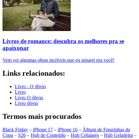
Livros de romance: descubra os melhores pra se
apaixonar
Vem ver algumas obras incríveis que eu separei pra você!
Links relacionados:
Livro - O óbvio
Livro
Livro O óbvio
Livro óbvio
Termos mais procurados
Black Friday
–
iPhone 17
–
iPhone 16
–
Álbum de Figurinhas da
Copa
–
S26
–
Hub de Conteúdo
–
Hub Celulares
–
Hub Geladeira
–