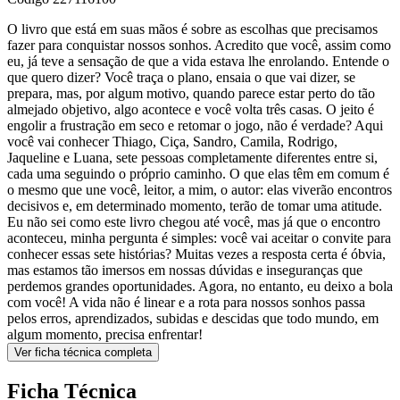
O livro que está em suas mãos é sobre as escolhas que precisamos
fazer para conquistar nossos sonhos. Acredito que você, assim como
eu, já teve a sensação de que a vida estava lhe enrolando. Entende o
que quero dizer? Você traça o plano, ensaia o que vai dizer, se
prepara, mas, por algum motivo, quando parece estar perto do tão
almejado objetivo, algo acontece e você volta três casas. O jeito é
engolir a frustração em seco e retomar o jogo, não é verdade? Aqui
você vai conhecer Thiago, Ciça, Sandro, Camila, Rodrigo,
Jaqueline e Luana, sete pessoas completamente diferentes entre si,
cada uma seguindo o próprio caminho. O que elas têm em comum é
o mesmo que une você, leitor, a mim, o autor: elas viverão encontros
decisivos e, em determinado momento, terão de tomar uma atitude.
Eu não sei como este livro chegou até você, mas já que o encontro
aconteceu, minha pergunta é simples: você vai aceitar o convite para
conhecer essas sete histórias? Muitas vezes a resposta certa é óbvia,
mas estamos tão imersos em nossas dúvidas e inseguranças que
perdemos grandes oportunidades. Agora, no entanto, eu deixo a bola
com você! A vida não é linear e a rota para nossos sonhos passa
pelos erros, aprendizados, subidas e descidas que todo mundo, em
algum momento, precisa enfrentar!
Ver ficha técnica completa
Ficha Técnica