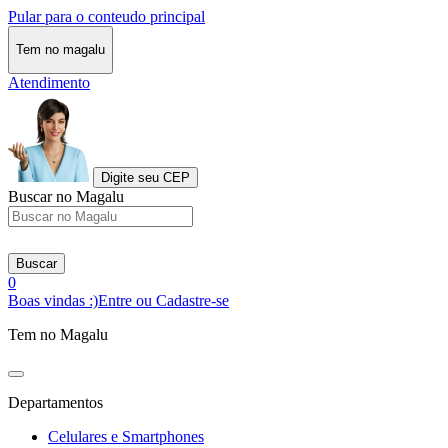
Pular para o conteudo principal
Tem no magalu
Atendimento
Digite seu CEP
Buscar no Magalu
Buscar
0
Boas vindas :)
Entre ou Cadastre-se
Tem no Magalu
Departamentos
Celulares e Smartphones