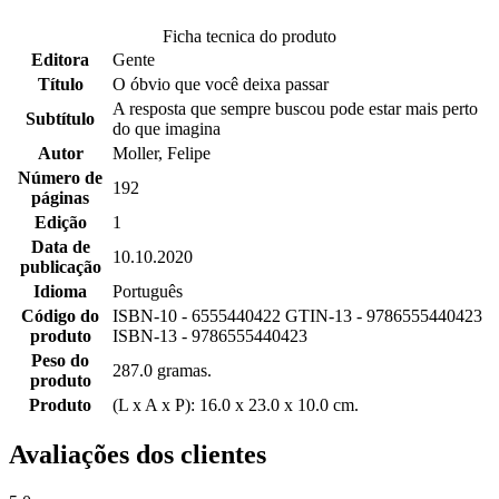
Ficha tecnica do produto
Editora
Gente
Título
O óbvio que você deixa passar
A resposta que sempre buscou pode estar mais perto
Subtítulo
do que imagina
Autor
Moller, Felipe
Número de
192
páginas
Edição
1
Data de
10.10.2020
publicação
Idioma
Português
Código do
ISBN-10 - 6555440422 GTIN-13 - 9786555440423
produto
ISBN-13 - 9786555440423
Peso do
287.0 gramas.
produto
Produto
(L x A x P): 16.0 x 23.0 x 10.0 cm.
Avaliações dos clientes