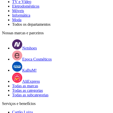
TV e Vídeo
Eletrodomésticos
Móveis
Informática
Moda
Todos os departamentos
Nossas marcas e parceiros
Netshoes
Epoca Cosméticos
KaBuM!
AliExpress
Todas as marcas
Todas as categorias
Todas as subcategorias
Serviços e benefícios
Cartão Luiza