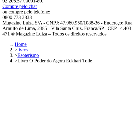
02.206.577/0001-80.
Compre pelo chat
ou compre pelo telefone:
0800 773 3838
Magazine Luiza S/A - CNPJ: 47.960.950/1088-36 - Endereço: Rua
Arnulfo de Lima, 2385 - Vila Santa Cruz, Franca/SP - CEP 14.403-
471 ® Magazine Luiza – Todos os direitos reservados.
Home
>
livros
>
Esoterismo
>
Livro O Poder do Agora Eckhart Tolle