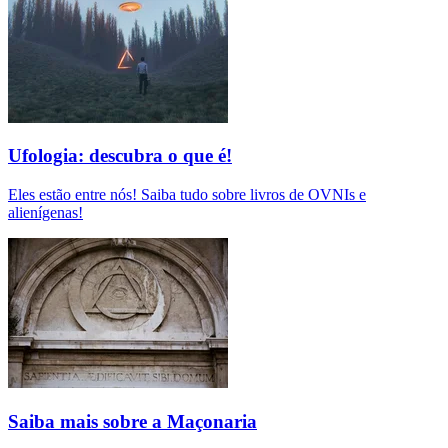
Ufologia: descubra o que é!
Eles estão entre nós! Saiba tudo sobre livros de OVNIs e
alienígenas!
Saiba mais sobre a Maçonaria