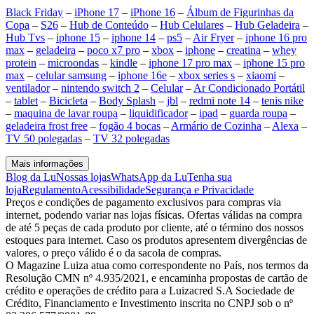
Black Friday
–
iPhone 17
–
iPhone 16
–
Álbum de Figurinhas da
Copa
–
S26
–
Hub de Conteúdo
–
Hub Celulares
–
Hub Geladeira
–
Hub Tvs
–
iphone 15
–
iphone 14
–
ps5
–
Air Fryer
–
iphone 16 pro
max
–
geladeira
–
poco x7 pro
–
xbox
–
iphone
–
creatina
–
whey
protein
–
microondas
–
kindle
–
iphone 17 pro max
–
iphone 15 pro
max
–
celular samsung
–
iphone 16e
–
xbox series s
–
xiaomi
–
ventilador
–
nintendo switch 2
–
Celular
–
Ar Condicionado Portátil
–
tablet
–
Bicicleta
–
Body Splash
–
jbl
–
redmi note 14
–
tenis nike
–
maquina de lavar roupa
–
liquidificador
–
ipad
–
guarda roupa
–
geladeira frost free
–
fogão 4 bocas
–
Armário de Cozinha
–
Alexa
–
TV 50 polegadas
–
TV 32 polegadas
Mais informações
Blog da Lu
Nossas lojas
WhatsApp da Lu
Tenha sua
loja
Regulamento
Acessibilidade
Segurança e Privacidade
Preços e condições de pagamento exclusivos para compras via
internet, podendo variar nas lojas físicas. Ofertas válidas na compra
de até 5 peças de cada produto por cliente, até o término dos nossos
estoques para internet. Caso os produtos apresentem divergências de
valores, o preço válido é o da sacola de compras.
O Magazine Luiza atua como correspondente no País, nos termos da
Resolução CMN nº 4.935/2021, e encaminha propostas de cartão de
crédito e operações de crédito para a Luizacred S.A Sociedade de
Crédito, Financiamento e Investimento inscrita no CNPJ sob o nº