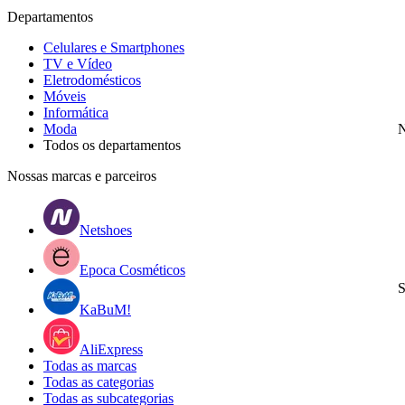
Departamentos
Celulares e Smartphones
TV e Vídeo
Eletrodomésticos
Móveis
Informática
Moda
N
Todos os departamentos
Nossas marcas e parceiros
Netshoes
Epoca Cosméticos
S
KaBuM!
AliExpress
Todas as marcas
Todas as categorias
Todas as subcategorias