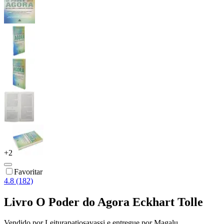
+
2
Favoritar
4.8 (182)
Livro O Poder do Agora Eckhart Tolle
Vendido por
Leiturapatiosavassi
e entregue por
Magalu