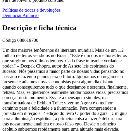
Para devolver o produto consulte:
Políticas de trocas e devoluções
Denunciar Anúncio
Descrição e ficha técnica
Código
088619700
Um dos maiores fenômenos da literatura mundial. Mais de um 1,2
milhão de livros vendidos no Brasil. "Este é um dos melhores livros
que surgiram nos últimos tempos. Cada frase transmite verdade e
poder." – Deepak Chopra, autor de As sete leis espirituais do
sucesso. Nós passamos a maior parte de nossas vidas pensando no
passado e fazendo planos para o futuro. Ignoramos ou negamos o
presente e adiamos nossas conquistas para algum dia distante,
quando conseguiremos tudo o que desejamos e seremos, finalmente,
felizes. Mas, se queremos realmente mudar nossas vidas, precisamos
começar neste momento. Essa é a mensagem simples, mas
transformadora de Eckhart Tolle: viver no Agora é o melhor
caminho para a felicidade e a iluminação. Para compreender a
jornada em direção a 1ª edição do livro O poder do agora - Um guia
para a iluminação espiritual, a primeira coisa a fazer é deixar para
trás nossa mente analítica e nosso falso ego. Desde o primeiro
capítulo subiremos rapidamente para uma altitude mais elevada,