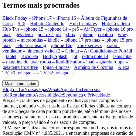
Termos mais procurados
Black Friday
–
iPhone 17
–
iPhone 16
–
Álbum de Figurinhas da
Copa
–
S26
–
Hub de Conteúdo
–
Hub Celulares
–
Hub Geladeira
–
Hub Tvs
–
iphone 15
–
iphone 14
–
ps5
–
Air Fryer
–
iphone 16 pro
max
–
geladeira
–
poco x7 pro
–
xbox
–
iphone
–
creatina
–
whey
protein
–
microondas
–
kindle
–
iphone 17 pro max
–
iphone 15 pro
max
–
celular samsung
–
iphone 16e
–
xbox series s
–
xiaomi
–
ventilador
–
nintendo switch 2
–
Celular
–
Ar Condicionado Portátil
–
tablet
–
Bicicleta
–
Body Splash
–
jbl
–
redmi note 14
–
tenis nike
–
maquina de lavar roupa
–
liquidificador
–
ipad
–
guarda roupa
–
geladeira frost free
–
fogão 4 bocas
–
Armário de Cozinha
–
Alexa
–
TV 50 polegadas
–
TV 32 polegadas
Mais informações
Blog da Lu
Nossas lojas
WhatsApp da Lu
Tenha sua
loja
Regulamento
Acessibilidade
Segurança e Privacidade
Preços e condições de pagamento exclusivos para compras via
internet, podendo variar nas lojas físicas. Ofertas válidas na compra
de até 5 peças de cada produto por cliente, até o término dos nossos
estoques para internet. Caso os produtos apresentem divergências de
valores, o preço válido é o da sacola de compras.
O Magazine Luiza atua como correspondente no País, nos termos da
Resolução CMN nº 4.935/2021, e encaminha propostas de cartão de