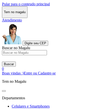
Pular para o conteudo principal
Tem no magalu
Atendimento
Digite seu CEP
Buscar no Magalu
Buscar
0
Boas vindas :)
Entre ou Cadastre-se
Tem no Magalu
Departamentos
Celulares e Smartphones