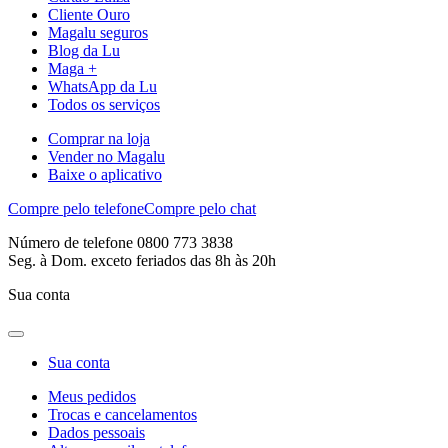
Cliente Ouro
Magalu seguros
Blog da Lu
Maga +
WhatsApp da Lu
Todos os serviços
Comprar na loja
Vender no Magalu
Baixe o aplicativo
Compre pelo telefone
Compre pelo chat
Número de telefone 0800 773 3838
Seg. à Dom. exceto feriados das 8h às 20h
Sua conta
Sua conta
Meus pedidos
Trocas e cancelamentos
Dados pessoais