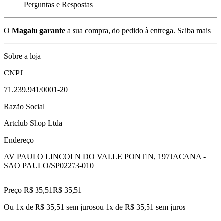
Perguntas e Respostas
O
Magalu garante
a sua compra, do pedido à entrega.
Saiba mais
Sobre a loja
CNPJ
71.239.941/0001-20
Razão Social
Artclub Shop Ltda
Endereço
AV PAULO LINCOLN DO VALLE PONTIN, 197
JACANA -
SAO PAULO/SP
02273-010
Preço R$ 35,51
R$
35
,
51
Ou 1x de R$ 35,51 sem juros
ou
1
x de
R$ 35,51
sem juros