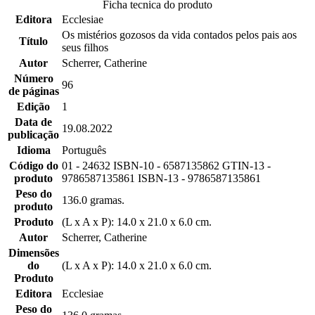
Ficha tecnica do produto
Editora
Ecclesiae
Os mistérios gozosos da vida contados pelos pais aos
Título
seus filhos
Autor
Scherrer, Catherine
Número
96
de páginas
Edição
1
Data de
19.08.2022
publicação
Idioma
Português
Código do
01 - 24632 ISBN-10 - 6587135862 GTIN-13 -
produto
9786587135861 ISBN-13 - 9786587135861
Peso do
136.0 gramas.
produto
Produto
(L x A x P): 14.0 x 21.0 x 6.0 cm.
Autor
Scherrer, Catherine
Dimensões
do
(L x A x P): 14.0 x 21.0 x 6.0 cm.
Produto
Editora
Ecclesiae
Peso do