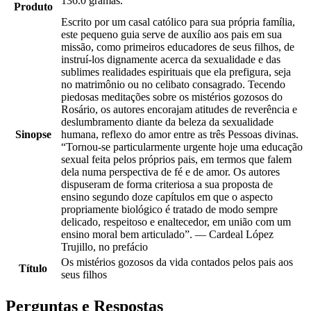
136.0 gramas.
Produto
Escrito por um casal católico para sua própria família,
este pequeno guia serve de auxílio aos pais em sua
missão, como primeiros educadores de seus filhos, de
instruí-los dignamente acerca da sexualidade e das
sublimes realidades espirituais que ela prefigura, seja
no matrimônio ou no celibato consagrado. Tecendo
piedosas meditações sobre os mistérios gozosos do
Rosário, os autores encorajam atitudes de reverência e
deslumbramento diante da beleza da sexualidade
Sinopse
humana, reflexo do amor entre as três Pessoas divinas.
“Tornou-se particularmente urgente hoje uma educação
sexual feita pelos próprios pais, em termos que falem
dela numa perspectiva de fé e de amor. Os autores
dispuseram de forma criteriosa a sua proposta de
ensino segundo doze capítulos em que o aspecto
propriamente biológico é tratado de modo sempre
delicado, respeitoso e enaltecedor, em união com um
ensino moral bem articulado”. — Cardeal López
Trujillo, no prefácio
Os mistérios gozosos da vida contados pelos pais aos
Título
seus filhos
Perguntas e Respostas