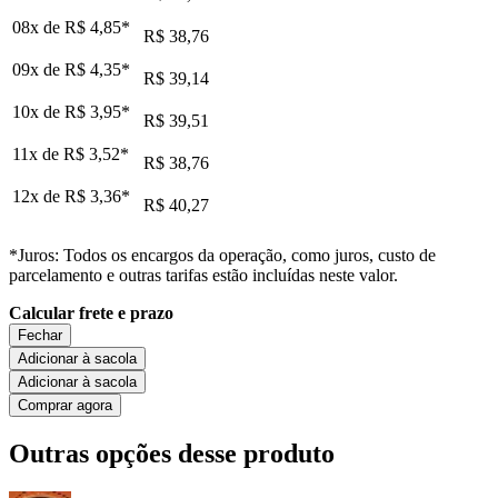
08x de
R$ 4,85
*
R$ 38,76
09x de
R$ 4,35
*
R$ 39,14
10x de
R$ 3,95
*
R$ 39,51
11x de
R$ 3,52
*
R$ 38,76
12x de
R$ 3,36
*
R$ 40,27
*Juros: Todos os encargos da operação, como juros, custo de
parcelamento e outras tarifas estão incluídas neste valor.
Calcular frete e prazo
Fechar
Adicionar à sacola
Adicionar à sacola
Comprar agora
Outras opções desse produto