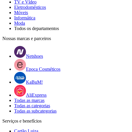
TV e Vídeo
Eletrodomésticos
Móveis
Informática
Moda
Todos os departamentos
Nossas marcas e parceiros
Netshoes
Epoca Cosméticos
KaBuM!
AliExpress
Todas as marcas
Todas as categorias
Todas as subcategorias
Serviços e benefícios
Cartão Luiza