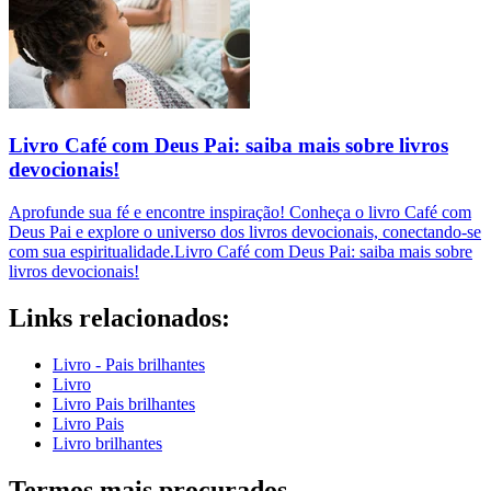
Livro Café com Deus Pai: saiba mais sobre livros
devocionais!
Aprofunde sua fé e encontre inspiração! Conheça o livro Café com
Deus Pai e explore o universo dos livros devocionais, conectando-se
com sua espiritualidade.Livro Café com Deus Pai: saiba mais sobre
livros devocionais!
Links relacionados:
Livro - Pais brilhantes
Livro
Livro Pais brilhantes
Livro Pais
Livro brilhantes
Termos mais procurados