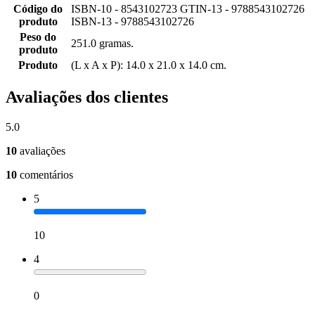
Código do
ISBN-10 - 8543102723 GTIN-13 - 9788543102726
produto
ISBN-13 - 9788543102726
Peso do
251.0 gramas.
produto
Produto
(L x A x P): 14.0 x 21.0 x 14.0 cm.
Avaliações dos clientes
5.0
10
avaliações
10
comentários
5
10
4
0