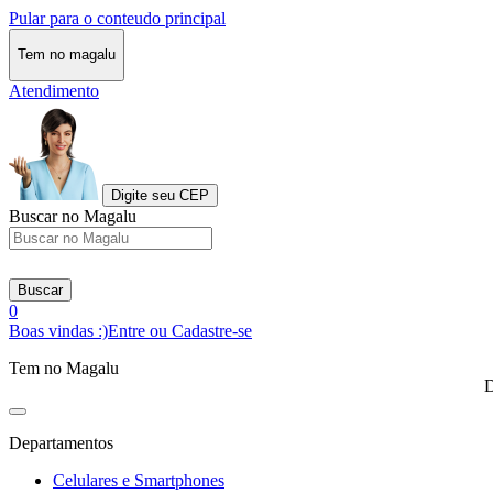
Pular para o conteudo principal
Tem no magalu
Atendimento
Digite seu CEP
Buscar no Magalu
Buscar
0
Boas vindas :)
Entre ou Cadastre-se
Tem no Magalu
D
Departamentos
Celulares e Smartphones