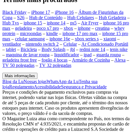
Black Friday
–
iPhone 17
–
iPhone 16
–
Álbum de Figurinhas da
Copa
–
S26
–
Hub de Conteúdo
–
Hub Celulares
–
Hub Geladeira
–
Hub Tvs
–
iphone 15
–
iphone 14
–
ps5
–
Air Fryer
–
iphone 16 pro
max
–
geladeira
–
poco x7 pro
–
xbox
–
iphone
–
creatina
–
whey
protein
–
microondas
–
kindle
–
iphone 17 pro max
–
iphone 15 pro
max
–
celular samsung
–
iphone 16e
–
xbox series s
–
xiaomi
–
ventilador
–
nintendo switch 2
–
Celular
–
Ar Condicionado Portátil
–
tablet
–
Bicicleta
–
Body Splash
–
jbl
–
redmi note 14
–
tenis nike
–
maquina de lavar roupa
–
liquidificador
–
ipad
–
guarda roupa
–
geladeira frost free
–
fogão 4 bocas
–
Armário de Cozinha
–
Alexa
–
TV 50 polegadas
–
TV 32 polegadas
Mais informações
Blog da Lu
Nossas lojas
WhatsApp da Lu
Tenha sua
loja
Regulamento
Acessibilidade
Segurança e Privacidade
Preços e condições de pagamento exclusivos para compras via
internet, podendo variar nas lojas físicas. Ofertas válidas na compra
de até 5 peças de cada produto por cliente, até o término dos nossos
estoques para internet. Caso os produtos apresentem divergências de
valores, o preço válido é o da sacola de compras.
O Magazine Luiza atua como correspondente no País, nos termos da
Resolução CMN nº 4.935/2021, e encaminha propostas de cartão de
crédito e operações de crédito para a Luizacred S.A Sociedade de