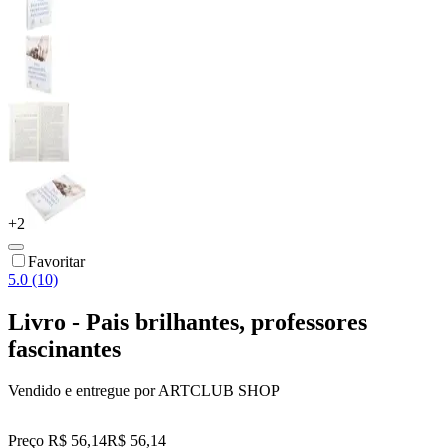
+
2
Favoritar
5.0 (10)
Livro - Pais brilhantes, professores
fascinantes
Vendido e entregue por
ARTCLUB SHOP
Preço R$ 56,14
R$
56
,
14