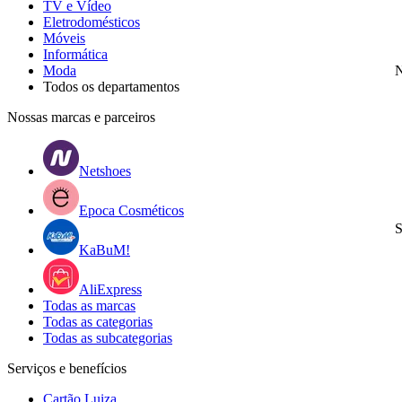
TV e Vídeo
Eletrodomésticos
Móveis
Informática
Moda
N
Todos os departamentos
Nossas marcas e parceiros
Netshoes
Epoca Cosméticos
S
KaBuM!
AliExpress
Todas as marcas
Todas as categorias
Todas as subcategorias
Serviços e benefícios
Cartão Luiza