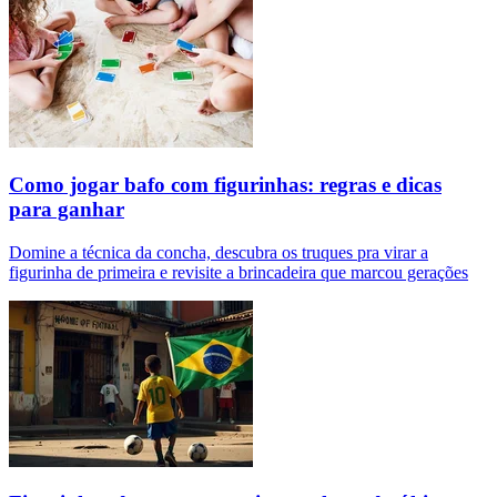
Como jogar bafo com figurinhas: regras e dicas
para ganhar
Domine a técnica da concha, descubra os truques pra virar a
figurinha de primeira e revisite a brincadeira que marcou gerações