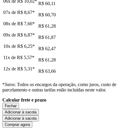
06x de
R$ 10,02
*
R$ 60,11
07x de
R$ 8,67
*
R$ 60,70
08x de
R$ 7,66
*
R$ 61,28
09x de
R$ 6,87
*
R$ 61,87
10x de
R$ 6,25
*
R$ 62,47
11x de
R$ 5,57
*
R$ 61,28
12x de
R$ 5,31
*
R$ 63,66
*Juros: Todos os encargos da operação, como juros, custo de
parcelamento e outras tarifas estão incluídas neste valor.
Calcular frete e prazo
Fechar
Adicionar à sacola
Adicionar à sacola
Comprar agora