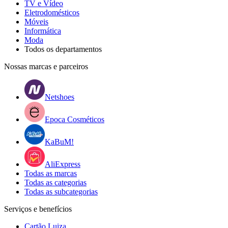
TV e Vídeo
Eletrodomésticos
Móveis
Informática
Moda
Todos os departamentos
Nossas marcas e parceiros
Netshoes
Epoca Cosméticos
KaBuM!
AliExpress
Todas as marcas
Todas as categorias
Todas as subcategorias
Serviços e benefícios
Cartão Luiza