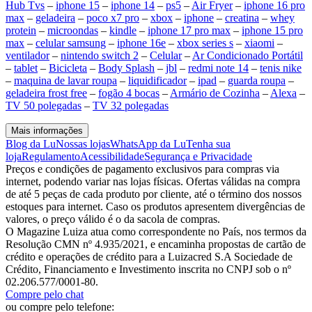
Hub Tvs
–
iphone 15
–
iphone 14
–
ps5
–
Air Fryer
–
iphone 16 pro
max
–
geladeira
–
poco x7 pro
–
xbox
–
iphone
–
creatina
–
whey
protein
–
microondas
–
kindle
–
iphone 17 pro max
–
iphone 15 pro
max
–
celular samsung
–
iphone 16e
–
xbox series s
–
xiaomi
–
ventilador
–
nintendo switch 2
–
Celular
–
Ar Condicionado Portátil
–
tablet
–
Bicicleta
–
Body Splash
–
jbl
–
redmi note 14
–
tenis nike
–
maquina de lavar roupa
–
liquidificador
–
ipad
–
guarda roupa
–
geladeira frost free
–
fogão 4 bocas
–
Armário de Cozinha
–
Alexa
–
TV 50 polegadas
–
TV 32 polegadas
Mais informações
Blog da Lu
Nossas lojas
WhatsApp da Lu
Tenha sua
loja
Regulamento
Acessibilidade
Segurança e Privacidade
Preços e condições de pagamento exclusivos para compras via
internet, podendo variar nas lojas físicas. Ofertas válidas na compra
de até 5 peças de cada produto por cliente, até o término dos nossos
estoques para internet. Caso os produtos apresentem divergências de
valores, o preço válido é o da sacola de compras.
O Magazine Luiza atua como correspondente no País, nos termos da
Resolução CMN nº 4.935/2021, e encaminha propostas de cartão de
crédito e operações de crédito para a Luizacred S.A Sociedade de
Crédito, Financiamento e Investimento inscrita no CNPJ sob o nº
02.206.577/0001-80.
Compre pelo chat
ou compre pelo telefone: