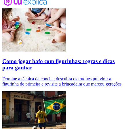
Como jogar bafo com figurinhas: regras e dicas
para ganhar
Domine a técnica da concha, descubra os truques pra virar a
figurinha de primeira e revisite a brincadeira que marcou gerações