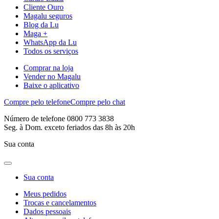
Cliente Ouro
Magalu seguros
Blog da Lu
Maga +
WhatsApp da Lu
Todos os serviços
Comprar na loja
Vender no Magalu
Baixe o aplicativo
Compre pelo telefone
Compre pelo chat
Número de telefone 0800 773 3838
Seg. à Dom. exceto feriados das 8h às 20h
Sua conta
Sua conta
Meus pedidos
Trocas e cancelamentos
Dados pessoais