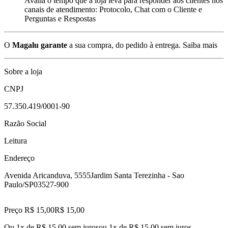
Avalia o tempo que a loja leva para responder aos clientes nos
canais de atendimento: Protocolo, Chat com o Cliente e
Perguntas e Respostas
O
Magalu garante
a sua compra, do pedido à entrega.
Saiba mais
Sobre a loja
CNPJ
57.350.419/0001-90
Razão Social
Leitura
Endereço
Avenida Aricanduva, 5555
Jardim Santa Terezinha - Sao
Paulo/SP
03527-900
Preço R$ 15,00
R$
15
,
00
Ou 1x de R$ 15,00 sem juros
ou
1
x de
R$ 15,00
sem juros