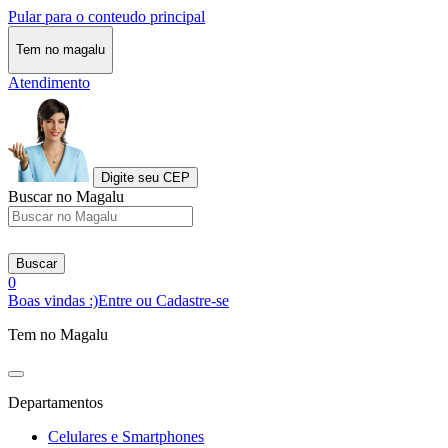
Pular para o conteudo principal
Tem no magalu
Atendimento
Digite seu CEP
Buscar no Magalu
Buscar
0
Boas vindas :)
Entre ou Cadastre-se
Tem no Magalu
Departamentos
Celulares e Smartphones