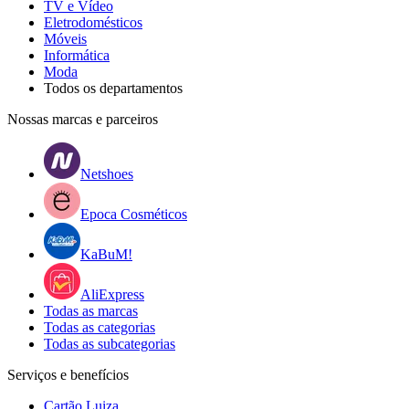
TV e Vídeo
Eletrodomésticos
Móveis
Informática
Moda
Todos os departamentos
Nossas marcas e parceiros
Netshoes
Epoca Cosméticos
KaBuM!
AliExpress
Todas as marcas
Todas as categorias
Todas as subcategorias
Serviços e benefícios
Cartão Luiza