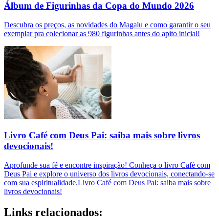
Álbum de Figurinhas da Copa do Mundo 2026
Descubra os preços, as novidades do Magalu e como garantir o seu
exemplar pra colecionar as 980 figurinhas antes do apito inicial!
Livro Café com Deus Pai: saiba mais sobre livros
devocionais!
Aprofunde sua fé e encontre inspiração! Conheça o livro Café com
Deus Pai e explore o universo dos livros devocionais, conectando-se
com sua espiritualidade.Livro Café com Deus Pai: saiba mais sobre
livros devocionais!
Links relacionados: