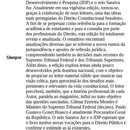
Desenvolvimento e Pesquisa (IDP) e o selo Saraiva
Jur. Atualmente em sua vigésima edição, tornou-se,
graças à colaboração de seus leitores, uma das obras
mais prestigiadas do Direito Constitucional brasileiro.
A fim de se perpetuar como referência para a formação
acadêmica de estudantes e para a consulta por parte
dos profissionais do Direito, esta edição foi totalmente
revista e atualizada. O estudioso encontrará
atualizações diversas que se referem a novos rumos da
jurisprudência e aportes de reflexão jurídica,
compreendendo também as decisões mais recentes do
Sinopse
Supremo Tribunal Federal e dos Tribunais Superiores.
Além disso, a edição explora temas ainda pouco
desenvolvidos pela doutrina nacional, com o objetivo
de propiciar ao leitor material sólido que municie sua
visão crítica, para aproximá-lo dos desafios mais
prementes e relevantes da vida constitucional. O leitor
perceberá, também, que a história profissional de cada
Autor, paralela ao magistério, influi no trato objetivo
das questões suscitadas. Gilmar Ferreira Mendes é
Ministro do Supremo Tribunal Federal (decano). Paulo
Gustavo Gonet Branco é atualmente Procurador-Geral
da República. O selo Saraiva Jur e o IDP esperam que
o livro motive novas vocações para o Direito Público e
confirme e estimule as já existentes.