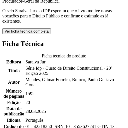
Procurador-Geral da República.
O selo Saraiva Jur e o IDP esperam que o livro motive novas
vocações para o Direito Público e confirme e estimule as já
existentes.
Ver ficha técnica completa
Ficha Técnica
Ficha tecnica do produto
Editora
Saraiva Jur
Série Idp - Curso de Direito Constitucional - 20ª
Título
Edição 2025
Mendes, Gilmar Ferreira, Branco, Paulo Gustavo
Autor
Gonet
Número
1592
de páginas
Edição
20
Data de
28.03.2025
publicação
Idioma
Português
Código do
01 - 42218250 ISBN-10 - 8553627241 GTIN-13 -