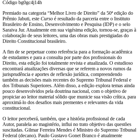
Código
bg0gc4j14h
Premiado na categoria “Melhor Livro de Direito” da 50ª edição do
Prêmio Jabuti, este
Curso
é resultado da parceria entre o Instituto
Brasileiro de Ensino, Desenvolvimento e Pesquisa (IDP) e o selo
Saraiva Jur. Atualmente em sua vigésima edição, tornou-se, graças à
colaboração de seus leitores, uma das obras mais prestigiadas do
Direito Constitucional brasileiro.
A fim de se perpetuar como referência para a formação acadêmica
de estudantes e para a consulta por parte dos profissionais do
Direito, esta edição foi totalmente revista e atualizada. O estudioso
encontrará atualizações diversas que se referem a novos rumos da
jurisprudência e aportes de reflexão jurídica, compreendendo
também as decisões mais recentes do Supremo Tribunal Federal e
dos Tribunais Superiores. Além disso, a edição explora temas ainda
pouco desenvolvidos pela doutrina nacional, com o objetivo de
propiciar ao leitor material sólido que municie sua visão crítica, para
aproximá-lo dos desafios mais prementes e relevantes da vida
constitucional.
O leitor perceberá, também, que a história profissional de cada
Autor, paralela ao magistério, influi no trato objetivo das questões
suscitadas. Gilmar Ferreira Mendes é Ministro do Supremo Tribunal
Federal (decano). Paulo Gustavo Gonet Branco é atualmente