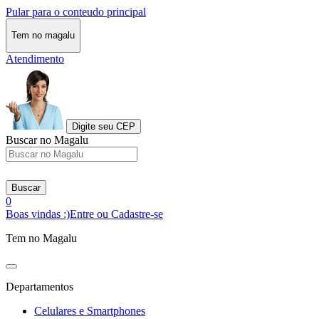
Pular para o conteudo principal
Tem no magalu
Atendimento
Digite seu CEP
Buscar no Magalu
Buscar
0
Boas vindas :)
Entre ou Cadastre-se
Tem no Magalu
Departamentos
Celulares e Smartphones