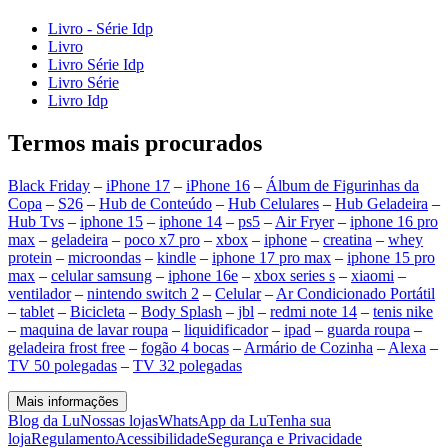
Livro - Série Idp
Livro
Livro Série Idp
Livro Série
Livro Idp
Termos mais procurados
Black Friday
–
iPhone 17
–
iPhone 16
–
Álbum de Figurinhas da
Copa
–
S26
–
Hub de Conteúdo
–
Hub Celulares
–
Hub Geladeira
–
Hub Tvs
–
iphone 15
–
iphone 14
–
ps5
–
Air Fryer
–
iphone 16 pro
max
–
geladeira
–
poco x7 pro
–
xbox
–
iphone
–
creatina
–
whey
protein
–
microondas
–
kindle
–
iphone 17 pro max
–
iphone 15 pro
max
–
celular samsung
–
iphone 16e
–
xbox series s
–
xiaomi
–
ventilador
–
nintendo switch 2
–
Celular
–
Ar Condicionado Portátil
–
tablet
–
Bicicleta
–
Body Splash
–
jbl
–
redmi note 14
–
tenis nike
–
maquina de lavar roupa
–
liquidificador
–
ipad
–
guarda roupa
–
geladeira frost free
–
fogão 4 bocas
–
Armário de Cozinha
–
Alexa
–
TV 50 polegadas
–
TV 32 polegadas
Mais informações
Blog da Lu
Nossas lojas
WhatsApp da Lu
Tenha sua
loja
Regulamento
Acessibilidade
Segurança e Privacidade