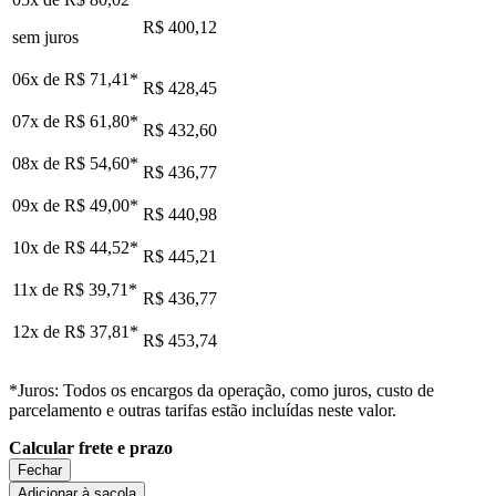
R$ 400,12
sem juros
06x de
R$ 71,41
*
R$ 428,45
07x de
R$ 61,80
*
R$ 432,60
08x de
R$ 54,60
*
R$ 436,77
09x de
R$ 49,00
*
R$ 440,98
10x de
R$ 44,52
*
R$ 445,21
11x de
R$ 39,71
*
R$ 436,77
12x de
R$ 37,81
*
R$ 453,74
*Juros: Todos os encargos da operação, como juros, custo de
parcelamento e outras tarifas estão incluídas neste valor.
Calcular frete e prazo
Fechar
Adicionar à sacola