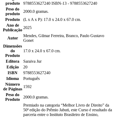
produto
9788553627240 ISBN-13 - 9788553627240
Peso do
2000.0 gramas.
produto
Produto
(L x A x P): 17.0 x 24.0 x 67.0 cm.
Ano de
2025
Publicação
Mendes, Gilmar Ferreira, Branco, Paulo Gustavo
Autor
Gonet
Dimensões
do
17.0 x 24.0 x 67.0 cm.
Produto
Editora
Saraiva Jur
Edição
20
ISBN
9788553627240
Idioma
Português
Número
1592
de Páginas
Peso do
2000.0 gramas.
Produto
Premiado na categoria “Melhor Livro de Direito” da
50ª edição do Prêmio Jabuti, este Curso é resultado da
parceria entre o Instituto Brasileiro de Ensino,