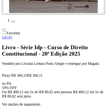
Favoritar
5.0 (2)
Livro - Série Idp - Curso de Direito
Constitucional - 20ª Edição 2025
Vendido por
Livraria Leitura Porto Alegre
e entregue por
Magalu
Preço R$ 360,11
R$
360
,
11
no Pix
10% OFF
Ou R$ 400,12 em 5x de R$ 80,02 sem juros
ou
R$ 400,12
em
5
x de
R$ 80,02
sem juros
Ver opções de pagamento