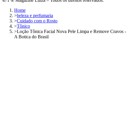
471 ® Magazine Luiza – Todos os direitos reservados.
Home
>
beleza e perfumaria
>
Cuidado com o Rosto
>
Tônico
>
Loção Tônica Facial Nova Pele Limpa e Remove Cravos -
A Botica do Brasil