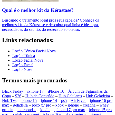
Qual é o melhor kit da Kérastase?
Buscando o tratamento ideal pros seus cabelos? Conheça os
melhores kits da Kérastase e descubra qual linha é ideal pras
necessidades do seu fio, do ressecado ao oleoso.
Links relacionados:
Loção Tônica Facial Nova
Loção Tônica
Loção Facial Nova
Loção Facial
Loção Nova
Termos mais procurados
Black Friday
–
iPhone 17
–
iPhone 16
–
Álbum de Figurinhas da
Copa
–
S26
–
Hub de Conteúdo
–
Hub Celulares
–
Hub Geladeira
–
Hub Tvs
–
iphone 15
–
iphone 14
–
ps5
–
Air Fryer
–
iphone 16 pro
max
–
geladeira
–
poco x7 pro
–
xbox
–
iphone
–
creatina
–
whey
protein
–
microondas
–
kindle
–
iphone 17 pro max
–
iphone 15 pro
max
–
celular samsung
–
iphone 16e
–
xbox series s
–
xiaomi
–