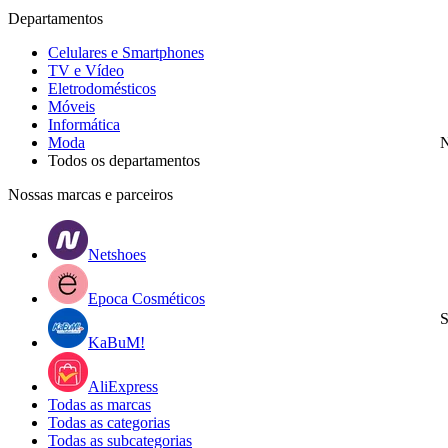
Departamentos
Celulares e Smartphones
TV e Vídeo
Eletrodomésticos
Móveis
Informática
Moda
N
Todos os departamentos
Nossas marcas e parceiros
Netshoes
Epoca Cosméticos
S
KaBuM!
AliExpress
Todas as marcas
Todas as categorias
Todas as subcategorias