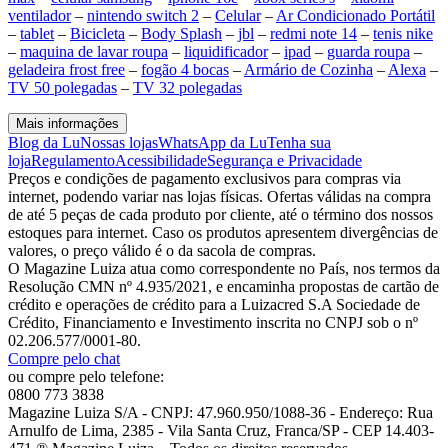
ventilador
–
nintendo switch 2
–
Celular
–
Ar Condicionado Portátil
–
tablet
–
Bicicleta
–
Body Splash
–
jbl
–
redmi note 14
–
tenis nike
–
maquina de lavar roupa
–
liquidificador
–
ipad
–
guarda roupa
–
geladeira frost free
–
fogão 4 bocas
–
Armário de Cozinha
–
Alexa
–
TV 50 polegadas
–
TV 32 polegadas
Mais informações
Blog da Lu
Nossas lojas
WhatsApp da Lu
Tenha sua
loja
Regulamento
Acessibilidade
Segurança e Privacidade
Preços e condições de pagamento exclusivos para compras via
internet, podendo variar nas lojas físicas. Ofertas válidas na compra
de até 5 peças de cada produto por cliente, até o término dos nossos
estoques para internet. Caso os produtos apresentem divergências de
valores, o preço válido é o da sacola de compras.
O Magazine Luiza atua como correspondente no País, nos termos da
Resolução CMN nº 4.935/2021, e encaminha propostas de cartão de
crédito e operações de crédito para a Luizacred S.A Sociedade de
Crédito, Financiamento e Investimento inscrita no CNPJ sob o nº
02.206.577/0001-80.
Compre pelo chat
ou compre pelo telefone:
0800 773 3838
Magazine Luiza S/A - CNPJ: 47.960.950/1088-36 - Endereço: Rua
Arnulfo de Lima, 2385 - Vila Santa Cruz, Franca/SP - CEP 14.403-