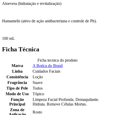
Aloevera (hidrataçäo e revitalizaçäo)
Hamamelis (ativo de açäo antibacteriana e controle de Ph).
100 mL
Ficha Técnica
Ficha tecnica do produto
Marca
A Botica do Brasil
Linha
Cuidados Faciais
Consistência
Loção
Fragrância
Suave
Tipo de Pele
Todos
Modo de Uso
Tópico
Função
Limpeza Facial Profunda. Demaquilante.
Principal
Hidrata. Remove Células Mortas.
Zona de
Rosto
Aplicação