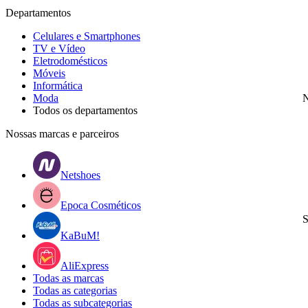
Departamentos
Celulares e Smartphones
TV e Vídeo
Eletrodomésticos
Móveis
Informática
Moda
N
Todos os departamentos
Nossas marcas e parceiros
Netshoes
Epoca Cosméticos
S
KaBuM!
AliExpress
Todas as marcas
Todas as categorias
Todas as subcategorias