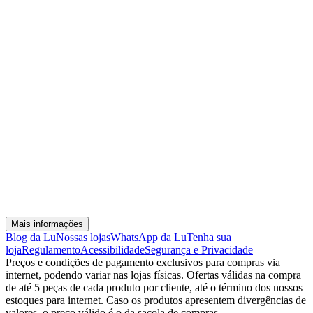
Mais informações
Blog da Lu
Nossas lojas
WhatsApp da Lu
Tenha sua
loja
Regulamento
Acessibilidade
Segurança e Privacidade
Preços e condições de pagamento exclusivos para compras via
internet, podendo variar nas lojas físicas. Ofertas válidas na compra
de até 5 peças de cada produto por cliente, até o término dos nossos
estoques para internet. Caso os produtos apresentem divergências de
valores, o preço válido é o da sacola de compras.