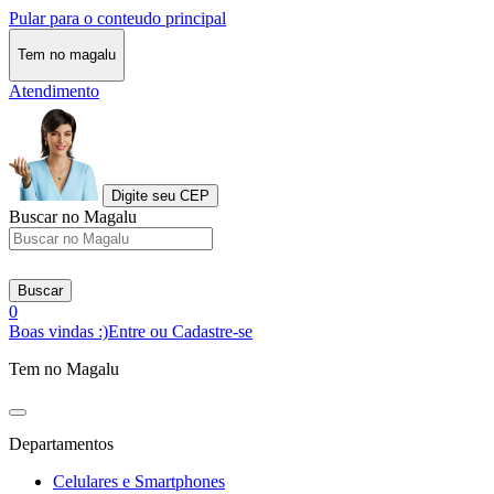
Pular para o conteudo principal
Tem no magalu
Atendimento
Digite seu CEP
Buscar no Magalu
Buscar
0
Boas vindas :)
Entre ou Cadastre-se
Tem no Magalu
Departamentos
Celulares e Smartphones