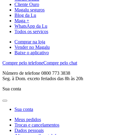
Cliente Ouro
Magalu seguros
Blog da Lu
Maga +
WhatsApp da Lu
Todos os serviços
Comprar na loja
Vender no Magalu
Baixe o aplicativo
Compre pelo telefone
Compre pelo chat
Número de telefone 0800 773 3838
Seg. à Dom. exceto feriados das 8h às 20h
Sua conta
Sua conta
Meus pedidos
Trocas e cancelamentos
Dados pessoais