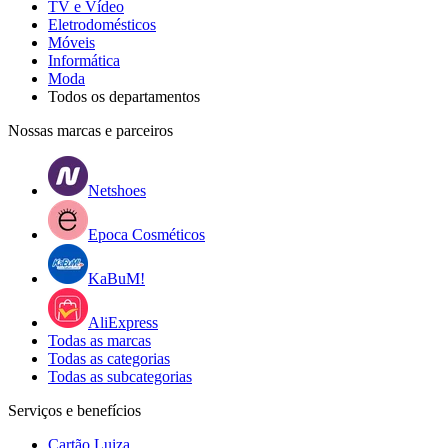
TV e Vídeo
Eletrodomésticos
Móveis
Informática
Moda
Todos os departamentos
Nossas marcas e parceiros
Netshoes
Epoca Cosméticos
KaBuM!
AliExpress
Todas as marcas
Todas as categorias
Todas as subcategorias
Serviços e benefícios
Cartão Luiza