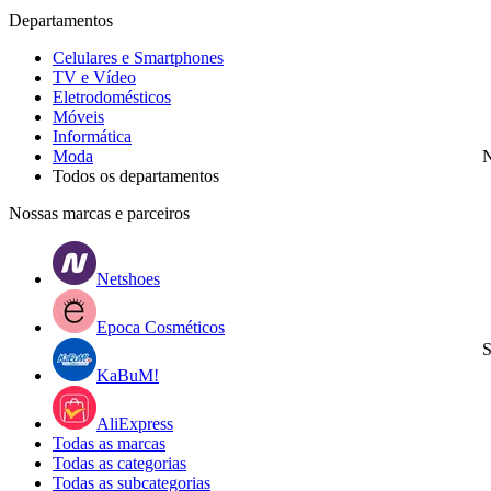
Departamentos
Celulares e Smartphones
TV e Vídeo
Eletrodomésticos
Móveis
Informática
Moda
N
Todos os departamentos
Nossas marcas e parceiros
Netshoes
Epoca Cosméticos
S
KaBuM!
AliExpress
Todas as marcas
Todas as categorias
Todas as subcategorias