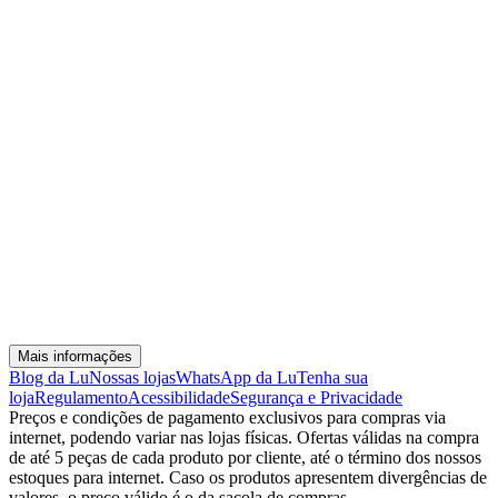
Mais informações
Blog da Lu
Nossas lojas
WhatsApp da Lu
Tenha sua
loja
Regulamento
Acessibilidade
Segurança e Privacidade
Preços e condições de pagamento exclusivos para compras via
internet, podendo variar nas lojas físicas. Ofertas válidas na compra
de até 5 peças de cada produto por cliente, até o término dos nossos
estoques para internet. Caso os produtos apresentem divergências de
valores, o preço válido é o da sacola de compras.