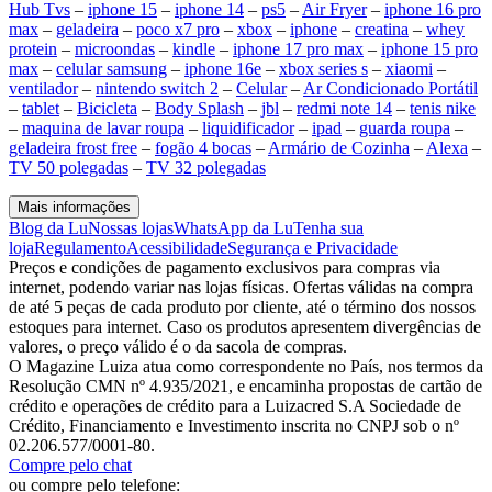
Hub Tvs
–
iphone 15
–
iphone 14
–
ps5
–
Air Fryer
–
iphone 16 pro
max
–
geladeira
–
poco x7 pro
–
xbox
–
iphone
–
creatina
–
whey
protein
–
microondas
–
kindle
–
iphone 17 pro max
–
iphone 15 pro
max
–
celular samsung
–
iphone 16e
–
xbox series s
–
xiaomi
–
ventilador
–
nintendo switch 2
–
Celular
–
Ar Condicionado Portátil
–
tablet
–
Bicicleta
–
Body Splash
–
jbl
–
redmi note 14
–
tenis nike
–
maquina de lavar roupa
–
liquidificador
–
ipad
–
guarda roupa
–
geladeira frost free
–
fogão 4 bocas
–
Armário de Cozinha
–
Alexa
–
TV 50 polegadas
–
TV 32 polegadas
Mais informações
Blog da Lu
Nossas lojas
WhatsApp da Lu
Tenha sua
loja
Regulamento
Acessibilidade
Segurança e Privacidade
Preços e condições de pagamento exclusivos para compras via
internet, podendo variar nas lojas físicas. Ofertas válidas na compra
de até 5 peças de cada produto por cliente, até o término dos nossos
estoques para internet. Caso os produtos apresentem divergências de
valores, o preço válido é o da sacola de compras.
O Magazine Luiza atua como correspondente no País, nos termos da
Resolução CMN nº 4.935/2021, e encaminha propostas de cartão de
crédito e operações de crédito para a Luizacred S.A Sociedade de
Crédito, Financiamento e Investimento inscrita no CNPJ sob o nº
02.206.577/0001-80.
Compre pelo chat
ou compre pelo telefone: