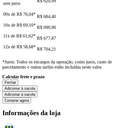
R$ 620,99
sem juros
09x de
R$ 76,04
*
R$ 684,40
10x de
R$ 69,10
*
R$ 690,96
11x de
R$ 61,62
*
R$ 677,87
12x de
R$ 58,68
*
R$ 704,21
*Juros: Todos os encargos da operação, como juros, custo de
parcelamento e outras tarifas estão incluídas neste valor.
Calcular frete e prazo
Fechar
Adicionar à sacola
Adicionar à sacola
Comprar agora
Informações da loja