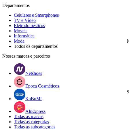
Departamentos
Celulares e Smartphones
TV e Vídeo
Eletrodomésticos
Móveis
Informática
Moda
N
Todos os departamentos
Nossas marcas e parceiros
Netshoes
Epoca Cosméticos
S
KaBuM!
AliExpress
Todas as marcas
Todas as categorias
Todas as subcategorias