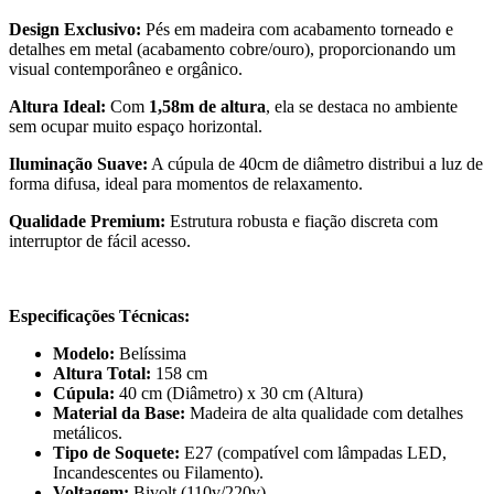
Design Exclusivo:
Pés em madeira com acabamento torneado e
detalhes em metal (acabamento cobre/ouro), proporcionando um
visual contemporâneo e orgânico.
Altura Ideal:
Com
1,58m de altura
, ela se destaca no ambiente
sem ocupar muito espaço horizontal.
Iluminação Suave:
A cúpula de 40cm de diâmetro distribui a luz de
forma difusa, ideal para momentos de relaxamento.
Qualidade Premium:
Estrutura robusta e fiação discreta com
interruptor de fácil acesso.
Especificações Técnicas:
Modelo:
Belíssima
Altura Total:
158 cm
Cúpula:
40 cm (Diâmetro) x 30 cm (Altura)
Material da Base:
Madeira de alta qualidade com detalhes
metálicos.
Tipo de Soquete:
E27 (compatível com lâmpadas LED,
Incandescentes ou Filamento).
Voltagem:
Bivolt (110v/220v).