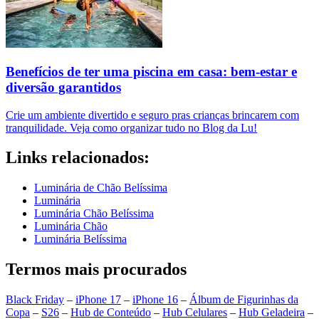
Benefícios de ter uma piscina em casa: bem-estar e
diversão garantidos
Crie um ambiente divertido e seguro pras crianças brincarem com
tranquilidade. Veja como organizar tudo no Blog da Lu!
Links relacionados:
Luminária de Chão Belíssima
Luminária
Luminária Chão Belíssima
Luminária Chão
Luminária Belíssima
Termos mais procurados
Black Friday
–
iPhone 17
–
iPhone 16
–
Álbum de Figurinhas da
Copa
–
S26
–
Hub de Conteúdo
–
Hub Celulares
–
Hub Geladeira
–