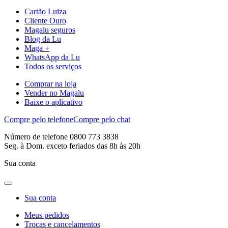
Cartão Luiza
Cliente Ouro
Magalu seguros
Blog da Lu
Maga +
WhatsApp da Lu
Todos os serviços
Comprar na loja
Vender no Magalu
Baixe o aplicativo
Compre pelo telefone
Compre pelo chat
Número de telefone 0800 773 3838
Seg. à Dom. exceto feriados das 8h às 20h
Sua conta
Sua conta
Meus pedidos
Trocas e cancelamentos