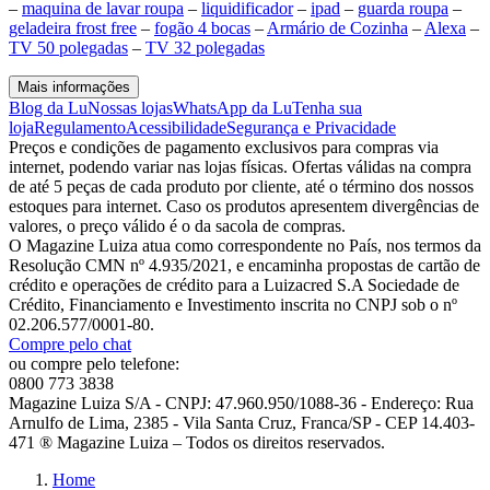
–
maquina de lavar roupa
–
liquidificador
–
ipad
–
guarda roupa
–
geladeira frost free
–
fogão 4 bocas
–
Armário de Cozinha
–
Alexa
–
TV 50 polegadas
–
TV 32 polegadas
Mais informações
Blog da Lu
Nossas lojas
WhatsApp da Lu
Tenha sua
loja
Regulamento
Acessibilidade
Segurança e Privacidade
Preços e condições de pagamento exclusivos para compras via
internet, podendo variar nas lojas físicas. Ofertas válidas na compra
de até 5 peças de cada produto por cliente, até o término dos nossos
estoques para internet. Caso os produtos apresentem divergências de
valores, o preço válido é o da sacola de compras.
O Magazine Luiza atua como correspondente no País, nos termos da
Resolução CMN nº 4.935/2021, e encaminha propostas de cartão de
crédito e operações de crédito para a Luizacred S.A Sociedade de
Crédito, Financiamento e Investimento inscrita no CNPJ sob o nº
02.206.577/0001-80.
Compre pelo chat
ou compre pelo telefone:
0800 773 3838
Magazine Luiza S/A - CNPJ: 47.960.950/1088-36 - Endereço: Rua
Arnulfo de Lima, 2385 - Vila Santa Cruz, Franca/SP - CEP 14.403-
471 ® Magazine Luiza – Todos os direitos reservados.
Home