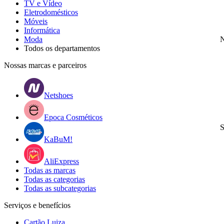
TV e Vídeo
Eletrodomésticos
Móveis
Informática
Moda
N
Todos os departamentos
Nossas marcas e parceiros
Netshoes
Epoca Cosméticos
S
KaBuM!
AliExpress
Todas as marcas
Todas as categorias
Todas as subcategorias
Serviços e benefícios
Cartão Luiza