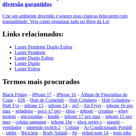
diversão garantidos
Crie um ambiente divertido e seguro pras crianças brincarem com
tranquilidade. Veja como organizar tudo no Blog da Lu!
Links relacionados:
Lustre Pendente Duplo Esfera
Lustre Pendente
Lustre Duplo Esfera
Lustre Duplo
Lustre Esfera
Termos mais procurados
Black Friday
–
iPhone 17
–
iPhone 16
–
Álbum de Figurinhas da
Copa
–
S26
–
Hub de Conteúdo
–
Hub Celulares
–
Hub Geladeira
–
Hub Tvs
–
iphone 15
–
iphone 14
–
ps5
–
Air Fryer
–
iphone 16 pro
max
–
geladeira
–
poco x7 pro
–
xbox
–
iphone
–
creatina
–
whey
protein
–
microondas
–
kindle
–
iphone 17 pro max
–
iphone 15 pro
max
–
celular samsung
–
iphone 16e
–
xbox series s
–
xiaomi
–
ventilador
–
nintendo switch 2
–
Celular
–
Ar Condicionado Portátil
–
tablet
–
Bicicleta
–
Body Splash
–
jbl
–
redmi note 14
–
tenis nike