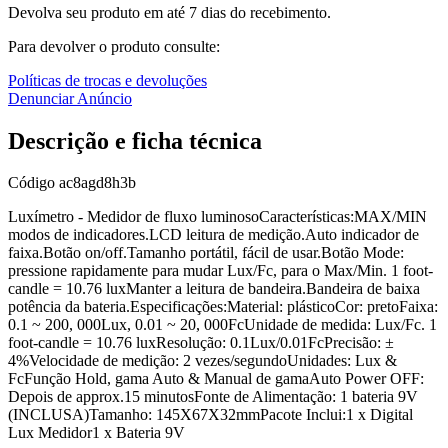
Devolva seu produto em até 7 dias do recebimento.
Para devolver o produto consulte:
Políticas de trocas e devoluções
Denunciar Anúncio
Descrição e ficha técnica
Código
ac8agd8h3b
Luxímetro - Medidor de fluxo luminosoCaracterísticas:MAX/MIN
modos de indicadores.LCD leitura de medição.Auto indicador de
faixa.Botão on/off.Tamanho portátil, fácil de usar.Botão Mode:
pressione rapidamente para mudar Lux/Fc, para o Max/Min. 1 foot-
candle = 10.76 luxManter a leitura de bandeira.Bandeira de baixa
potência da bateria.Especificações:Material: plásticoCor: pretoFaixa:
0.1 ~ 200, 000Lux, 0.01 ~ 20, 000FcUnidade de medida: Lux/Fc. 1
foot-candle = 10.76 luxResolução: 0.1Lux/0.01FcPrecisão: ±
4%Velocidade de medição: 2 vezes/segundoUnidades: Lux &
FcFunção Hold, gama Auto & Manual de gamaAuto Power OFF:
Depois de approx.15 minutosFonte de Alimentação: 1 bateria 9V
(INCLUSA)Tamanho: 145X67X32mmPacote Inclui:1 x Digital
Lux Medidor1 x Bateria 9V