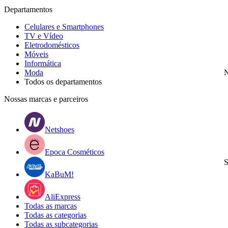
Departamentos
Celulares e Smartphones
TV e Vídeo
Eletrodomésticos
Móveis
Informática
Moda
N
Todos os departamentos
Nossas marcas e parceiros
Netshoes
Epoca Cosméticos
S
KaBuM!
AliExpress
Todas as marcas
Todas as categorias
Todas as subcategorias