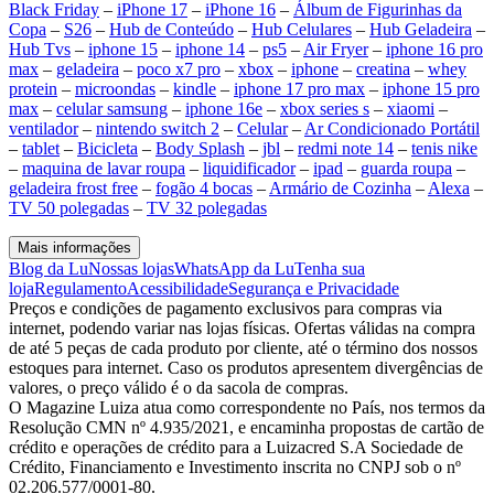
Black Friday
–
iPhone 17
–
iPhone 16
–
Álbum de Figurinhas da
Copa
–
S26
–
Hub de Conteúdo
–
Hub Celulares
–
Hub Geladeira
–
Hub Tvs
–
iphone 15
–
iphone 14
–
ps5
–
Air Fryer
–
iphone 16 pro
max
–
geladeira
–
poco x7 pro
–
xbox
–
iphone
–
creatina
–
whey
protein
–
microondas
–
kindle
–
iphone 17 pro max
–
iphone 15 pro
max
–
celular samsung
–
iphone 16e
–
xbox series s
–
xiaomi
–
ventilador
–
nintendo switch 2
–
Celular
–
Ar Condicionado Portátil
–
tablet
–
Bicicleta
–
Body Splash
–
jbl
–
redmi note 14
–
tenis nike
–
maquina de lavar roupa
–
liquidificador
–
ipad
–
guarda roupa
–
geladeira frost free
–
fogão 4 bocas
–
Armário de Cozinha
–
Alexa
–
TV 50 polegadas
–
TV 32 polegadas
Mais informações
Blog da Lu
Nossas lojas
WhatsApp da Lu
Tenha sua
loja
Regulamento
Acessibilidade
Segurança e Privacidade
Preços e condições de pagamento exclusivos para compras via
internet, podendo variar nas lojas físicas. Ofertas válidas na compra
de até 5 peças de cada produto por cliente, até o término dos nossos
estoques para internet. Caso os produtos apresentem divergências de
valores, o preço válido é o da sacola de compras.
O Magazine Luiza atua como correspondente no País, nos termos da
Resolução CMN nº 4.935/2021, e encaminha propostas de cartão de
crédito e operações de crédito para a Luizacred S.A Sociedade de
Crédito, Financiamento e Investimento inscrita no CNPJ sob o nº
02.206.577/0001-80.