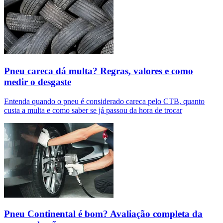
Pneu careca dá multa? Regras, valores e como
medir o desgaste
Entenda quando o pneu é considerado careca pelo CTB, quanto
custa a multa e como saber se já passou da hora de trocar
Pneu Continental é bom? Avaliação completa da