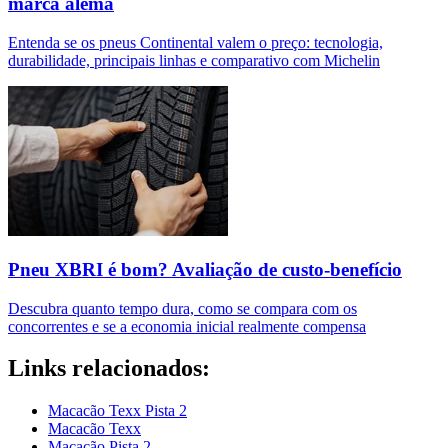
marca alemã
Entenda se os pneus Continental valem o preço: tecnologia,
durabilidade, principais linhas e comparativo com Michelin
Pneu XBRI é bom? Avaliação de custo-benefício
Descubra quanto tempo dura, como se compara com os
concorrentes e se a economia inicial realmente compensa
Links relacionados:
Macacão Texx Pista 2
Macacão Texx
Macacão Pista 2