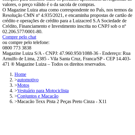
valores, o preço válido é o da sacola de compras.
O Magazine Luiza atua como correspondente no País, nos termos da
Resolução CMN nº 4.935/2021, e encaminha propostas de cartão de
crédito e operações de crédito para a Luizacred S.A Sociedade de
Crédito, Financiamento e Investimento inscrita no CNPJ sob o nº
02.206.577/0001-80.
Compre pelo chat
ou compre pelo telefone:
0800 773 3838
Magazine Luiza S/A - CNPJ: 47.960.950/1088-36 - Endereço: Rua
Arnulfo de Lima, 2385 - Vila Santa Cruz, Franca/SP - CEP 14.403-
471 ® Magazine Luiza – Todos os direitos reservados.
Home
>
automotivo
>
Motos
>
Vestuário para Motociclista
>
Conjuntos e Macacão
>
Macacão Texx Pista 2 Peças Preto Cinza - X11