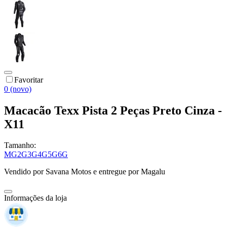
Favoritar
0 (novo)
Macacão Texx Pista 2 Peças Preto Cinza -
X11
Tamanho:
M
G
2G
3G
4G
5G
6G
Vendido por
Savana Motos
e entregue por
Magalu
Informações da loja