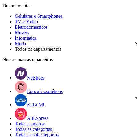
Departamentos
Celulares e Smartphones
TV e Vídeo
Eletrodomésticos
Móveis
Informática
Moda
N
Todos os departamentos
Nossas marcas e parceiros
Netshoes
Epoca Cosméticos
S
KaBuM!
AliExpress
Todas as marcas
Todas as categorias
Todas as subcategorias