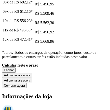
08x de
R$ 682,12
*
R$ 5.456,95
09x de
R$ 612,16
*
R$ 5.509,46
10x de
R$ 556,23
*
R$ 5.562,30
11x de
R$ 496,08
*
R$ 5.456,92
12x de
R$ 472,41
*
R$ 5.668,96
*Juros: Todos os encargos da operação, como juros, custo de
parcelamento e outras tarifas estão incluídas neste valor.
Calcular frete e prazo
Fechar
Adicionar à sacola
Adicionar à sacola
Comprar agora
Informações da loja