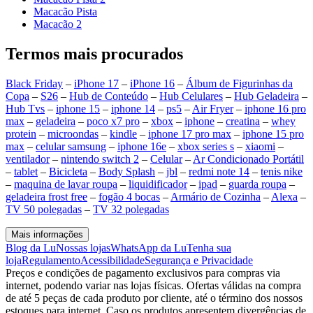
Macacão Pista
Macacão 2
Termos mais procurados
Black Friday
–
iPhone 17
–
iPhone 16
–
Álbum de Figurinhas da
Copa
–
S26
–
Hub de Conteúdo
–
Hub Celulares
–
Hub Geladeira
–
Hub Tvs
–
iphone 15
–
iphone 14
–
ps5
–
Air Fryer
–
iphone 16 pro
max
–
geladeira
–
poco x7 pro
–
xbox
–
iphone
–
creatina
–
whey
protein
–
microondas
–
kindle
–
iphone 17 pro max
–
iphone 15 pro
max
–
celular samsung
–
iphone 16e
–
xbox series s
–
xiaomi
–
ventilador
–
nintendo switch 2
–
Celular
–
Ar Condicionado Portátil
–
tablet
–
Bicicleta
–
Body Splash
–
jbl
–
redmi note 14
–
tenis nike
–
maquina de lavar roupa
–
liquidificador
–
ipad
–
guarda roupa
–
geladeira frost free
–
fogão 4 bocas
–
Armário de Cozinha
–
Alexa
–
TV 50 polegadas
–
TV 32 polegadas
Mais informações
Blog da Lu
Nossas lojas
WhatsApp da Lu
Tenha sua
loja
Regulamento
Acessibilidade
Segurança e Privacidade
Preços e condições de pagamento exclusivos para compras via
internet, podendo variar nas lojas físicas. Ofertas válidas na compra
de até 5 peças de cada produto por cliente, até o término dos nossos
estoques para internet. Caso os produtos apresentem divergências de