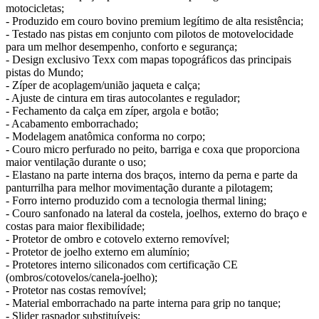
motocicletas;
- Produzido em couro bovino premium legítimo de alta resistência;
- Testado nas pistas em conjunto com pilotos de motovelocidade
para um melhor desempenho, conforto e segurança;
- Design exclusivo Texx com mapas topográficos das principais
pistas do Mundo;
- Zíper de acoplagem/união jaqueta e calça;
- Ajuste de cintura em tiras autocolantes e regulador;
- Fechamento da calça em zíper, argola e botão;
- Acabamento emborrachado;
- Modelagem anatômica conforma no corpo;
- Couro micro perfurado no peito, barriga e coxa que proporciona
maior ventilação durante o uso;
- Elastano na parte interna dos braços, interno da perna e parte da
panturrilha para melhor movimentação durante a pilotagem;
- Forro interno produzido com a tecnologia thermal lining;
- Couro sanfonado na lateral da costela, joelhos, externo do braço e
costas para maior flexibilidade;
- Protetor de ombro e cotovelo externo removível;
- Protetor de joelho externo em alumínio;
- Protetores interno siliconados com certificação CE
(ombros/cotovelos/canela-joelho);
- Protetor nas costas removível;
- Material emborrachado na parte interna para grip no tanque;
- Slider raspador substituíveis;