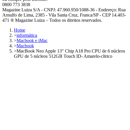
0800 773 3838
Magazine Luiza S/A - CNPJ: 47.960.950/1088-36 - Endereço: Rua
Arnulfo de Lima, 2385 - Vila Santa Cruz, Franca/SP - CEP 14.403-
471 ® Magazine Luiza – Todos os direitos reservados.
Home
>
informática
>
Macbook e iMac
>
Macbook
>
MacBook Neo Apple 13" Chip A18 Pro CPU de 6 núcleos
GPU de 5 núcleos 512GB Touch ID- Amarelo-cítrico