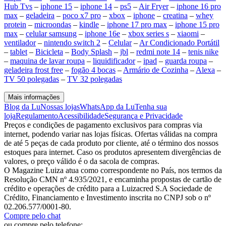
Hub Tvs
–
iphone 15
–
iphone 14
–
ps5
–
Air Fryer
–
iphone 16 pro
max
–
geladeira
–
poco x7 pro
–
xbox
–
iphone
–
creatina
–
whey
protein
–
microondas
–
kindle
–
iphone 17 pro max
–
iphone 15 pro
max
–
celular samsung
–
iphone 16e
–
xbox series s
–
xiaomi
–
ventilador
–
nintendo switch 2
–
Celular
–
Ar Condicionado Portátil
–
tablet
–
Bicicleta
–
Body Splash
–
jbl
–
redmi note 14
–
tenis nike
–
maquina de lavar roupa
–
liquidificador
–
ipad
–
guarda roupa
–
geladeira frost free
–
fogão 4 bocas
–
Armário de Cozinha
–
Alexa
–
TV 50 polegadas
–
TV 32 polegadas
Mais informações
Blog da Lu
Nossas lojas
WhatsApp da Lu
Tenha sua
loja
Regulamento
Acessibilidade
Segurança e Privacidade
Preços e condições de pagamento exclusivos para compras via
internet, podendo variar nas lojas físicas. Ofertas válidas na compra
de até 5 peças de cada produto por cliente, até o término dos nossos
estoques para internet. Caso os produtos apresentem divergências de
valores, o preço válido é o da sacola de compras.
O Magazine Luiza atua como correspondente no País, nos termos da
Resolução CMN nº 4.935/2021, e encaminha propostas de cartão de
crédito e operações de crédito para a Luizacred S.A Sociedade de
Crédito, Financiamento e Investimento inscrita no CNPJ sob o nº
02.206.577/0001-80.
Compre pelo chat
ou compre pelo telefone: