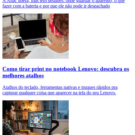
A Anac libera, mas tem detalhes: onde guardar o aparelho, o que
fazer com a bateria e por que ele não pode ir despachado
Como tirar print no notebook Lenovo: descubra os
melhores atalhos
Atalhos do teclado, ferramentas nativas e truques rápidos pra
capturar qualquer coisa que aparecer na tela do seu Lenovo.