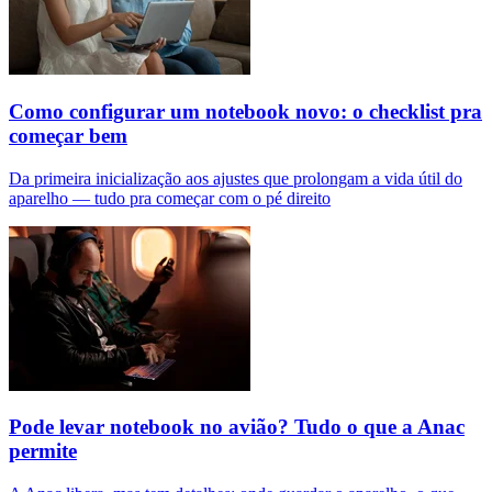
Como configurar um notebook novo: o checklist pra
começar bem
Da primeira inicialização aos ajustes que prolongam a vida útil do
aparelho — tudo pra começar com o pé direito
Pode levar notebook no avião? Tudo o que a Anac
permite