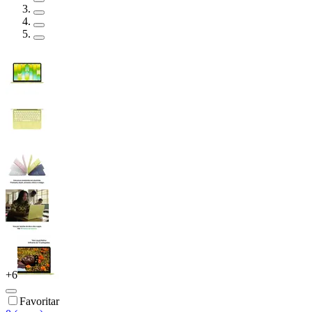
+
6
Favoritar