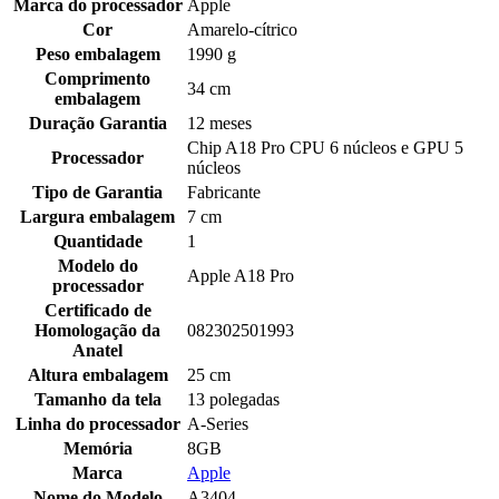
Marca do processador
Apple
Cor
Amarelo-cítrico
Peso embalagem
1990 g
Comprimento
34 cm
embalagem
Duração Garantia
12 meses
Chip A18 Pro CPU 6 núcleos e GPU 5
Processador
núcleos
Tipo de Garantia
Fabricante
Largura embalagem
7 cm
Quantidade
1
Modelo do
Apple A18 Pro
processador
Certificado de
Homologação da
082302501993
Anatel
Altura embalagem
25 cm
Tamanho da tela
13 polegadas
Linha do processador
A-Series
Memória
8GB
Marca
Apple
Nome do Modelo
A3404