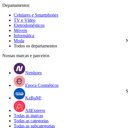
Departamentos
Celulares e Smartphones
TV e Vídeo
Eletrodomésticos
Móveis
Informática
Moda
N
Todos os departamentos
Nossas marcas e parceiros
Netshoes
Epoca Cosméticos
S
KaBuM!
AliExpress
Todas as marcas
Todas as categorias
Todas as subcategorias