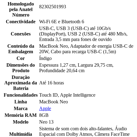
Homologado
82302501993
pela Anatel
Número
Conectividade
Wi-Fi 6E e Bluetooth 6
USB-C, USB 3 (USB-C) até 10Gb/s
Conexões
(DisplayPort), USB 2 (USB-C) até 480 Mb/s,
Entrada 3,5 mm para fones de ouvido
Conteúdo da
MacBook Neo, Adaptador de energia USB-C de
Embalagem
20W, Cabo para recarga USB-C (1,5m)
Cor
Índigo
Dimensões do
Espessura 1,27 cm, Largura 29,75 cm,
Produto
Profundidade 20,64 cm
Duração
Aproximada da
Até 16 horas
Bateria
Funcionalidades
Touch ID, Apple Intelligence
Linha
MacBook Neo
Marca
Apple
Memória RAM
8GB
Modelo
Neo 13
Sistema de som com dois alto-falantes, Áudio
Multimídia
Espacial com Dolby Atmos, Câmera FaceTime