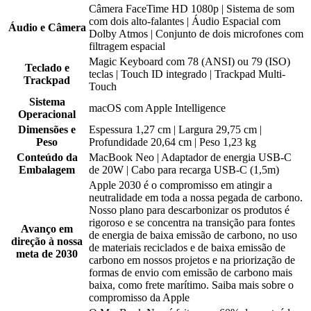
Câmera FaceTime HD 1080p | Sistema de som
com dois alto-falantes | Áudio Espacial com
Áudio e Câmera
Dolby Atmos | Conjunto de dois microfones com
filtragem espacial
Magic Keyboard com 78 (ANSI) ou 79 (ISO)
Teclado e
teclas | Touch ID integrado | Trackpad Multi-
Trackpad
Touch
Sistema
macOS com Apple Intelligence
Operacional
Dimensões e
Espessura 1,27 cm | Largura 29,75 cm |
Peso
Profundidade 20,64 cm | Peso 1,23 kg
Conteúdo da
MacBook Neo | Adaptador de energia USB-C
Embalagem
de 20W | Cabo para recarga USB-C (1,5m)
Apple 2030 é o compromisso em atingir a
neutralidade em toda a nossa pegada de carbono.
Nosso plano para descarbonizar os produtos é
rigoroso e se concentra na transição para fontes
Avanço em
de energia de baixa emissão de carbono, no uso
direção à nossa
de materiais reciclados e de baixa emissão de
meta de 2030
carbono em nossos projetos e na priorização de
formas de envio com emissão de carbono mais
baixa, como frete marítimo. Saiba mais sobre o
compromisso da Apple