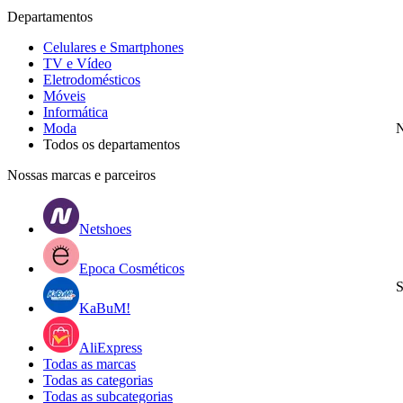
Departamentos
Celulares e Smartphones
TV e Vídeo
Eletrodomésticos
Móveis
Informática
Moda
N
Todos os departamentos
Nossas marcas e parceiros
Netshoes
Epoca Cosméticos
S
KaBuM!
AliExpress
Todas as marcas
Todas as categorias
Todas as subcategorias