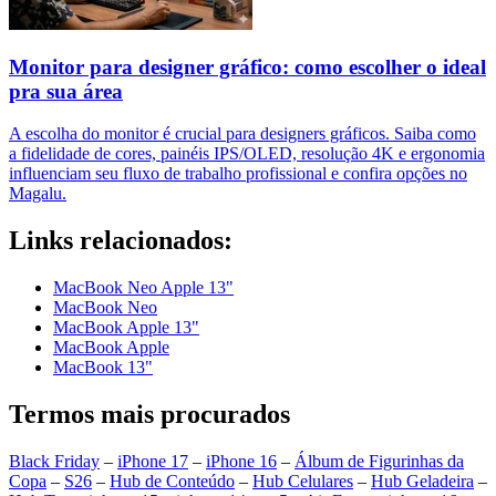
Monitor para designer gráfico: como escolher o ideal
pra sua área
A escolha do monitor é crucial para designers gráficos. Saiba como
a fidelidade de cores, painéis IPS/OLED, resolução 4K e ergonomia
influenciam seu fluxo de trabalho profissional e confira opções no
Magalu.
Links relacionados:
MacBook Neo Apple 13"
MacBook Neo
MacBook Apple 13"
MacBook Apple
MacBook 13"
Termos mais procurados
Black Friday
–
iPhone 17
–
iPhone 16
–
Álbum de Figurinhas da
Copa
–
S26
–
Hub de Conteúdo
–
Hub Celulares
–
Hub Geladeira
–