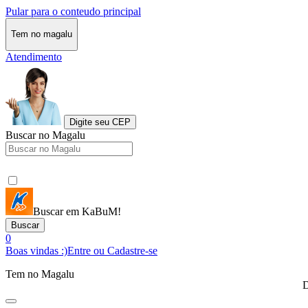
Pular para o conteudo principal
Tem no magalu
Atendimento
Digite seu CEP
Buscar no Magalu
Buscar em KaBuM!
Buscar
0
Boas vindas :)
Entre ou Cadastre-se
Tem no Magalu
D