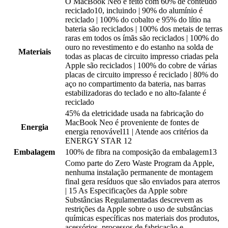
O MacBook Neo é feito com 60% de conteúdo
reciclado10, incluindo | 90% do alumínio é
reciclado | 100% do cobalto e 95% do lítio na
bateria são reciclados | 100% dos metais de terras
raras em todos os ímãs são reciclados | 100% do
ouro no revestimento e do estanho na solda de
Materiais
todas as placas de circuito impresso criadas pela
Apple são reciclados | 100% do cobre de várias
placas de circuito impresso é reciclado | 80% do
aço no compartimento da bateria, nas barras
estabilizadoras do teclado e no alto-falante é
reciclado
45% da eletricidade usada na fabricação do
MacBook Neo é proveniente de fontes de
Energia
energia renovável11 | Atende aos critérios da
ENERGY STAR 12
Embalagem
100% de fibra na composição da embalagem13
Como parte do Zero Waste Program da Apple,
nenhuma instalação permanente de montagem
final gera resíduos que são enviados para aterros
| 15 As Especificações da Apple sobre
Substâncias Regulamentadas descrevem as
restrições da Apple sobre o uso de substâncias
químicas específicas nos materiais dos produtos,
acessórios, processos de fabricação e