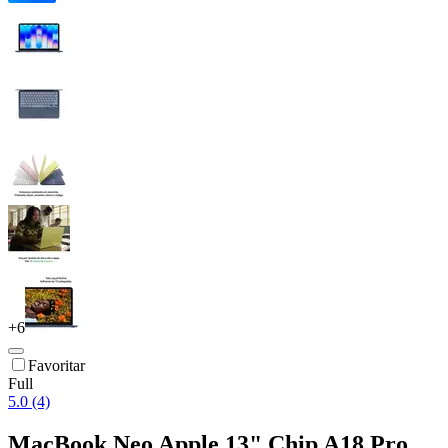
+
6
Favoritar
Full
5.0 (4)
MacBook Neo Apple 13" Chip A18 Pro,