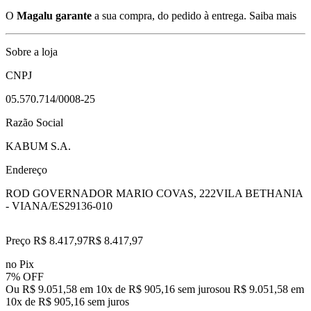
O
Magalu garante
a sua compra, do pedido à entrega.
Saiba mais
Sobre a loja
CNPJ
05.570.714/0008-25
Razão Social
KABUM S.A.
Endereço
ROD GOVERNADOR MARIO COVAS, 222
VILA BETHANIA
- VIANA/ES
29136-010
Preço R$ 8.417,97
R$
8.417
,
97
no Pix
7% OFF
Ou R$ 9.051,58 em 10x de R$ 905,16 sem juros
ou
R$ 9.051,58
em
10
x de
R$ 905,16
sem juros