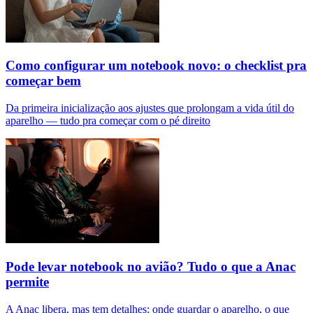
Como configurar um notebook novo: o checklist pra
começar bem
Da primeira inicialização aos ajustes que prolongam a vida útil do
aparelho — tudo pra começar com o pé direito
Pode levar notebook no avião? Tudo o que a Anac
permite
A Anac libera, mas tem detalhes: onde guardar o aparelho, o que