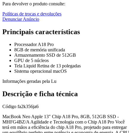
Para devolver o produto consulte:
Políticas de trocas e devoluções
Denunciar Anúncio
Principais características
Processador A18 Pro
8GB de memória unificada
Armazenamento SSD de 512GB
GPU de 5 núcleos
Tela Liquid Retina de 13 polegadas
Sistema operacional macOS
Informações geradas pela Lu
Descrição e ficha técnica
Código
fa2k356ja6
MacBook Neo Apple 13" Chip A18 Pro, 8GB, 512GB SSD -
MHFG4BZ/A Agilidade e Tecnologia com o Chip A18 Pro Você
terá em mãos a eficiência do chip A18 Pro, projetado para entregar
um equilíbrio perfeito entre potência e economia de energia. A CPU