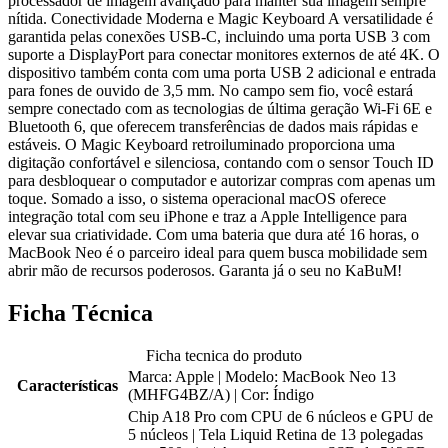
processador de imagem avançado para manter sua imagem sempre
nítida. Conectividade Moderna e Magic Keyboard A versatilidade é
garantida pelas conexões USB-C, incluindo uma porta USB 3 com
suporte a DisplayPort para conectar monitores externos de até 4K. O
dispositivo também conta com uma porta USB 2 adicional e entrada
para fones de ouvido de 3,5 mm. No campo sem fio, você estará
sempre conectado com as tecnologias de última geração Wi-Fi 6E e
Bluetooth 6, que oferecem transferências de dados mais rápidas e
estáveis. O Magic Keyboard retroiluminado proporciona uma
digitação confortável e silenciosa, contando com o sensor Touch ID
para desbloquear o computador e autorizar compras com apenas um
toque. Somado a isso, o sistema operacional macOS oferece
integração total com seu iPhone e traz a Apple Intelligence para
elevar sua criatividade. Com uma bateria que dura até 16 horas, o
MacBook Neo é o parceiro ideal para quem busca mobilidade sem
abrir mão de recursos poderosos. Garanta já o seu no KaBuM!
Ficha Técnica
Ficha tecnica do produto
Marca: Apple | Modelo: MacBook Neo 13
Características
(MHFG4BZ/A) | Cor: Índigo
Chip A18 Pro com CPU de 6 núcleos e GPU de
5 núcleos | Tela Liquid Retina de 13 polegadas