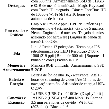
com 500 nits | Armazenamento SSD de 512GB
Destaques
e 8GB de memória unificada | Magic Keyboard
com Touch ID integrado | Câmera FaceTime HD
de 1080p e Wi-Fi 6E | Até 16 horas de
autonomia de bateria
Chip A18 Pro da Apple | CPU de 6 núcleos (2
desempenho e 4 eficiência) | GPU de 5 núcleos |
Processador e
Neural Engine de 16 núcleos | Traçado de raios
Gráficos
acelerado por hardware | Largura de banda da
memória 60GB/s
Liquid Retina 13 polegadas | Tecnologia IPS
retroiluminada por LED | Resolução 2408 x
Tela
1506 (219 ppi) | Brilho de 500 nits | Suporte a 1
bilhão de cores | Padrão sRGB
Memória e
Memória 8GB unificada | Armazenamento SSD
Armazenamento
512GB
Bateria de íon de lítio 36,5 watts/hora | Até 16
Bateria e
horas de streaming de vídeo | Até 11 horas de
Energia
navegação sem fio | Adaptador de energia USB-
C 20W
1x USB 3 (USB-C) até 10Gb/s (DisplayPort) |
Conexões e
1x USB 2 (USB-C) até 480 Mb/s | 1x Entrada
Expansão
3,5 mm para fones de ouvido | Wi-Fi 6E
(802.11ax) | Bluetooth 6