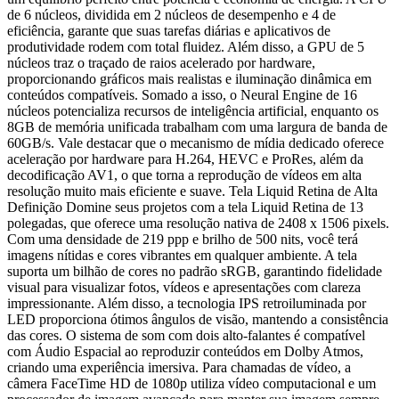
de 6 núcleos, dividida em 2 núcleos de desempenho e 4 de
eficiência, garante que suas tarefas diárias e aplicativos de
produtividade rodem com total fluidez. Além disso, a GPU de 5
núcleos traz o traçado de raios acelerado por hardware,
proporcionando gráficos mais realistas e iluminação dinâmica em
conteúdos compatíveis. Somado a isso, o Neural Engine de 16
núcleos potencializa recursos de inteligência artificial, enquanto os
8GB de memória unificada trabalham com uma largura de banda de
60GB/s. Vale destacar que o mecanismo de mídia dedicado oferece
aceleração por hardware para H.264, HEVC e ProRes, além da
decodificação AV1, o que torna a reprodução de vídeos em alta
resolução muito mais eficiente e suave. Tela Liquid Retina de Alta
Definição Domine seus projetos com a tela Liquid Retina de 13
polegadas, que oferece uma resolução nativa de 2408 x 1506 pixels.
Com uma densidade de 219 ppp e brilho de 500 nits, você terá
imagens nítidas e cores vibrantes em qualquer ambiente. A tela
suporta um bilhão de cores no padrão sRGB, garantindo fidelidade
visual para visualizar fotos, vídeos e apresentações com clareza
impressionante. Além disso, a tecnologia IPS retroiluminada por
LED proporciona ótimos ângulos de visão, mantendo a consistência
das cores. O sistema de som com dois alto-falantes é compatível
com Áudio Espacial ao reproduzir conteúdos em Dolby Atmos,
criando uma experiência imersiva. Para chamadas de vídeo, a
câmera FaceTime HD de 1080p utiliza vídeo computacional e um