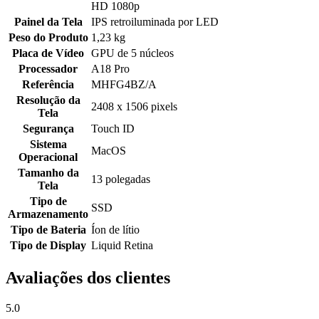
HD 1080p
Painel da Tela
IPS retroiluminada por LED
Peso do Produto
1,23 kg
Placa de Vídeo
GPU de 5 núcleos
Processador
A18 Pro
Referência
MHFG4BZ/A
Resolução da
2408 x 1506 pixels
Tela
Segurança
Touch ID
Sistema
MacOS
Operacional
Tamanho da
13 polegadas
Tela
Tipo de
SSD
Armazenamento
Tipo de Bateria
Íon de lítio
Tipo de Display
Liquid Retina
Avaliações dos clientes
5.0