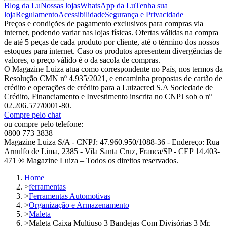
Blog da Lu
Nossas lojas
WhatsApp da Lu
Tenha sua
loja
Regulamento
Acessibilidade
Segurança e Privacidade
Preços e condições de pagamento exclusivos para compras via
internet, podendo variar nas lojas físicas. Ofertas válidas na compra
de até 5 peças de cada produto por cliente, até o término dos nossos
estoques para internet. Caso os produtos apresentem divergências de
valores, o preço válido é o da sacola de compras.
O Magazine Luiza atua como correspondente no País, nos termos da
Resolução CMN nº 4.935/2021, e encaminha propostas de cartão de
crédito e operações de crédito para a Luizacred S.A Sociedade de
Crédito, Financiamento e Investimento inscrita no CNPJ sob o nº
02.206.577/0001-80.
Compre pelo chat
ou compre pelo telefone:
0800 773 3838
Magazine Luiza S/A - CNPJ: 47.960.950/1088-36 - Endereço: Rua
Arnulfo de Lima, 2385 - Vila Santa Cruz, Franca/SP - CEP 14.403-
471 ® Magazine Luiza – Todos os direitos reservados.
Home
>
ferramentas
>
Ferramentas Automotivas
>
Organização e Armazenamento
>
Maleta
>
Maleta Caixa Multiuso 3 Bandejas Com Divisórias 3 Mr.