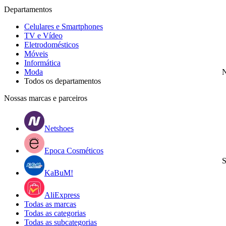
Departamentos
Celulares e Smartphones
TV e Vídeo
Eletrodomésticos
Móveis
Informática
Moda
N
Todos os departamentos
Nossas marcas e parceiros
Netshoes
Epoca Cosméticos
S
KaBuM!
AliExpress
Todas as marcas
Todas as categorias
Todas as subcategorias