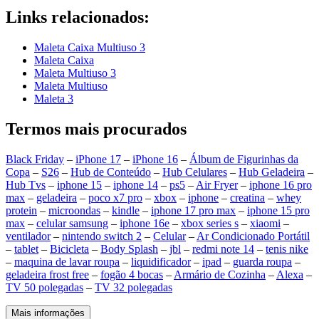
Links relacionados:
Maleta Caixa Multiuso 3
Maleta Caixa
Maleta Multiuso 3
Maleta Multiuso
Maleta 3
Termos mais procurados
Black Friday
–
iPhone 17
–
iPhone 16
–
Álbum de Figurinhas da
Copa
–
S26
–
Hub de Conteúdo
–
Hub Celulares
–
Hub Geladeira
–
Hub Tvs
–
iphone 15
–
iphone 14
–
ps5
–
Air Fryer
–
iphone 16 pro
max
–
geladeira
–
poco x7 pro
–
xbox
–
iphone
–
creatina
–
whey
protein
–
microondas
–
kindle
–
iphone 17 pro max
–
iphone 15 pro
max
–
celular samsung
–
iphone 16e
–
xbox series s
–
xiaomi
–
ventilador
–
nintendo switch 2
–
Celular
–
Ar Condicionado Portátil
–
tablet
–
Bicicleta
–
Body Splash
–
jbl
–
redmi note 14
–
tenis nike
–
maquina de lavar roupa
–
liquidificador
–
ipad
–
guarda roupa
–
geladeira frost free
–
fogão 4 bocas
–
Armário de Cozinha
–
Alexa
–
TV 50 polegadas
–
TV 32 polegadas
Mais informações