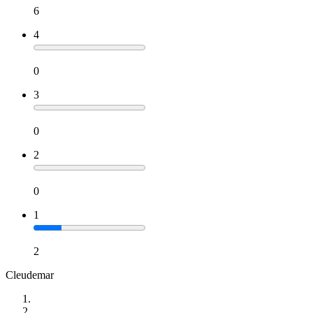
6
4
0
3
0
2
0
1
2
Cleudemar