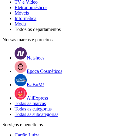
TV e Vídeo
Eletrodomésticos
Móveis
Informática
Moda
Todos os departamentos
Nossas marcas e parceiros
Netshoes
Epoca Cosméticos
KaBuM!
AliExpress
Todas as marcas
Todas as categorias
Todas as subcategorias
Serviços e benefícios
Cartão Luiza