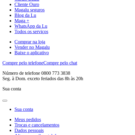
Cliente Ouro
Magalu seguros
Blog da Lu
Maga +
WhatsApp da Lu
Todos os serviços
Comprar na loja
Vender no Magalu
Baixe o aplicativo
Compre pelo telefone
Compre pelo chat
Número de telefone 0800 773 3838
Seg. à Dom. exceto feriados das 8h às 20h
Sua conta
Sua conta
Meus pedidos
Trocas e cancelamentos
Dados pessoais