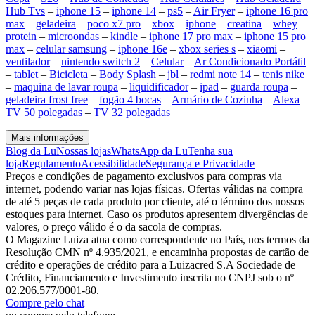
Hub Tvs
–
iphone 15
–
iphone 14
–
ps5
–
Air Fryer
–
iphone 16 pro
max
–
geladeira
–
poco x7 pro
–
xbox
–
iphone
–
creatina
–
whey
protein
–
microondas
–
kindle
–
iphone 17 pro max
–
iphone 15 pro
max
–
celular samsung
–
iphone 16e
–
xbox series s
–
xiaomi
–
ventilador
–
nintendo switch 2
–
Celular
–
Ar Condicionado Portátil
–
tablet
–
Bicicleta
–
Body Splash
–
jbl
–
redmi note 14
–
tenis nike
–
maquina de lavar roupa
–
liquidificador
–
ipad
–
guarda roupa
–
geladeira frost free
–
fogão 4 bocas
–
Armário de Cozinha
–
Alexa
–
TV 50 polegadas
–
TV 32 polegadas
Mais informações
Blog da Lu
Nossas lojas
WhatsApp da Lu
Tenha sua
loja
Regulamento
Acessibilidade
Segurança e Privacidade
Preços e condições de pagamento exclusivos para compras via
internet, podendo variar nas lojas físicas. Ofertas válidas na compra
de até 5 peças de cada produto por cliente, até o término dos nossos
estoques para internet. Caso os produtos apresentem divergências de
valores, o preço válido é o da sacola de compras.
O Magazine Luiza atua como correspondente no País, nos termos da
Resolução CMN nº 4.935/2021, e encaminha propostas de cartão de
crédito e operações de crédito para a Luizacred S.A Sociedade de
Crédito, Financiamento e Investimento inscrita no CNPJ sob o nº
02.206.577/0001-80.
Compre pelo chat