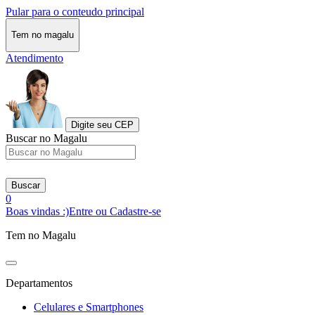
Pular para o conteudo principal
Tem no magalu
Atendimento
Digite seu CEP
Buscar no Magalu
Buscar
0
Boas vindas :)
Entre ou Cadastre-se
Tem no Magalu
Departamentos
Celulares e Smartphones