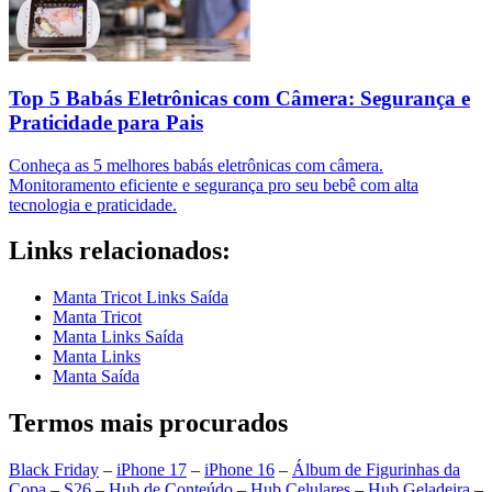
Top 5 Babás Eletrônicas com Câmera: Segurança e
Praticidade para Pais
Conheça as 5 melhores babás eletrônicas com câmera.
Monitoramento eficiente e segurança pro seu bebê com alta
tecnologia e praticidade.
Links relacionados:
Manta Tricot Links Saída
Manta Tricot
Manta Links Saída
Manta Links
Manta Saída
Termos mais procurados
Black Friday
–
iPhone 17
–
iPhone 16
–
Álbum de Figurinhas da
Copa
–
S26
–
Hub de Conteúdo
–
Hub Celulares
–
Hub Geladeira
–