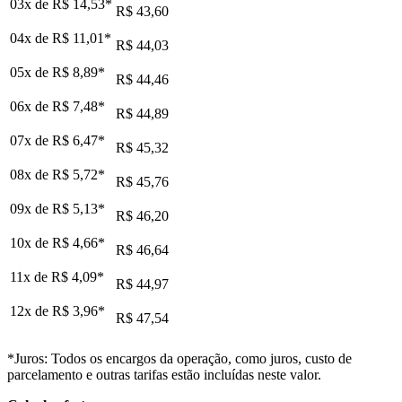
03x de
R$ 14,53
*
R$ 43,60
04x de
R$ 11,01
*
R$ 44,03
05x de
R$ 8,89
*
R$ 44,46
06x de
R$ 7,48
*
R$ 44,89
07x de
R$ 6,47
*
R$ 45,32
08x de
R$ 5,72
*
R$ 45,76
09x de
R$ 5,13
*
R$ 46,20
10x de
R$ 4,66
*
R$ 46,64
11x de
R$ 4,09
*
R$ 44,97
12x de
R$ 3,96
*
R$ 47,54
*Juros: Todos os encargos da operação, como juros, custo de
parcelamento e outras tarifas estão incluídas neste valor.