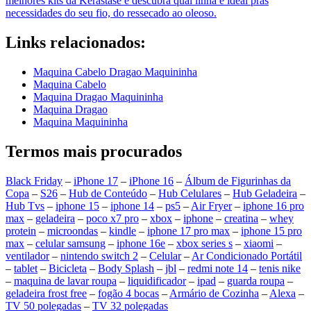
melhores kits da Kérastase e descubra qual linha é ideal pras
necessidades do seu fio, do ressecado ao oleoso.
Links relacionados:
Maquina Cabelo Dragao Maquininha
Maquina Cabelo
Maquina Dragao Maquininha
Maquina Dragao
Maquina Maquininha
Termos mais procurados
Black Friday
–
iPhone 17
–
iPhone 16
–
Álbum de Figurinhas da
Copa
–
S26
–
Hub de Conteúdo
–
Hub Celulares
–
Hub Geladeira
–
Hub Tvs
–
iphone 15
–
iphone 14
–
ps5
–
Air Fryer
–
iphone 16 pro
max
–
geladeira
–
poco x7 pro
–
xbox
–
iphone
–
creatina
–
whey
protein
–
microondas
–
kindle
–
iphone 17 pro max
–
iphone 15 pro
max
–
celular samsung
–
iphone 16e
–
xbox series s
–
xiaomi
–
ventilador
–
nintendo switch 2
–
Celular
–
Ar Condicionado Portátil
–
tablet
–
Bicicleta
–
Body Splash
–
jbl
–
redmi note 14
–
tenis nike
–
maquina de lavar roupa
–
liquidificador
–
ipad
–
guarda roupa
–
geladeira frost free
–
fogão 4 bocas
–
Armário de Cozinha
–
Alexa
–
TV 50 polegadas
–
TV 32 polegadas