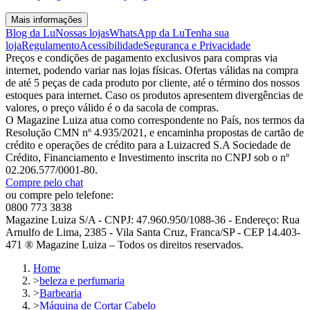
Mais informações
Blog da Lu
Nossas lojas
WhatsApp da Lu
Tenha sua
loja
Regulamento
Acessibilidade
Segurança e Privacidade
Preços e condições de pagamento exclusivos para compras via
internet, podendo variar nas lojas físicas. Ofertas válidas na compra
de até 5 peças de cada produto por cliente, até o término dos nossos
estoques para internet. Caso os produtos apresentem divergências de
valores, o preço válido é o da sacola de compras.
O Magazine Luiza atua como correspondente no País, nos termos da
Resolução CMN nº 4.935/2021, e encaminha propostas de cartão de
crédito e operações de crédito para a Luizacred S.A Sociedade de
Crédito, Financiamento e Investimento inscrita no CNPJ sob o nº
02.206.577/0001-80.
Compre pelo chat
ou compre pelo telefone:
0800 773 3838
Magazine Luiza S/A - CNPJ: 47.960.950/1088-36 - Endereço: Rua
Arnulfo de Lima, 2385 - Vila Santa Cruz, Franca/SP - CEP 14.403-
471 ® Magazine Luiza – Todos os direitos reservados.
Home
>
beleza e perfumaria
>
Barbearia
>
Máquina de Cortar Cabelo