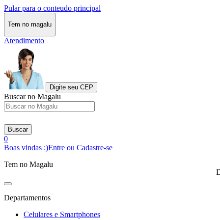
Pular para o conteudo principal
Tem no magalu
Atendimento
Digite seu CEP
Buscar no Magalu
Buscar
0
Boas vindas :)
Entre ou Cadastre-se
Tem no Magalu
D
Departamentos
Celulares e Smartphones