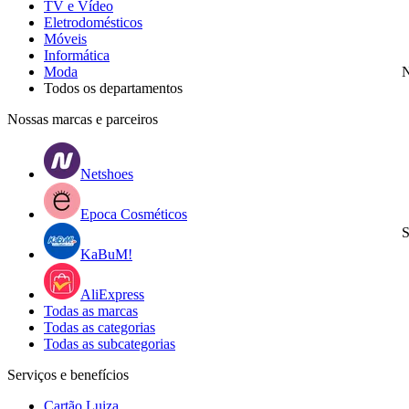
TV e Vídeo
Eletrodomésticos
Móveis
Informática
Moda
N
Todos os departamentos
Nossas marcas e parceiros
Netshoes
Epoca Cosméticos
S
KaBuM!
AliExpress
Todas as marcas
Todas as categorias
Todas as subcategorias
Serviços e benefícios
Cartão Luiza