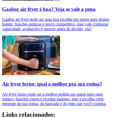
Gaabor air fryer é boa? Veja se vale a pena
Gaabor air fryer pode ser uma boa escolha pra quem quer design
bonito, funções práticas e preço competitivo, mas vale comparar
capacidade, avaliações e suporte antes de decidir, viu?
Air fryer forno: qual a melhor pra sua rotina?
Air fryer forno pode ser a melhor pedida pra quem quer mais
espaço, funções extras e receitas maiores, mas a escolha certa
depende da sua rotina, da bancada e do jeito que você cozinha.
Links relacionados: