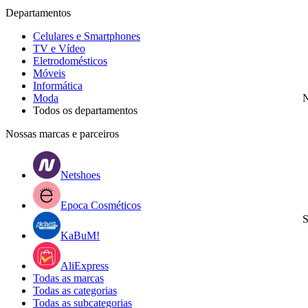
Departamentos
Celulares e Smartphones
TV e Vídeo
Eletrodomésticos
Móveis
Informática
Moda
N
Todos os departamentos
Nossas marcas e parceiros
Netshoes
Epoca Cosméticos
S
KaBuM!
AliExpress
Todas as marcas
Todas as categorias
Todas as subcategorias