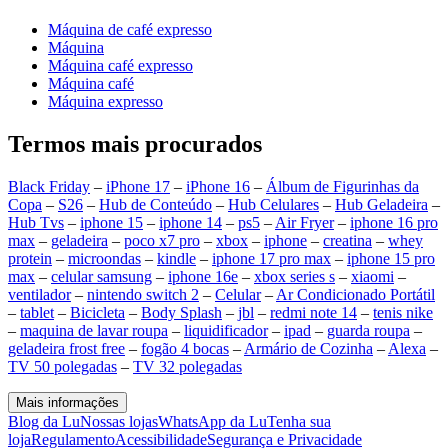
Máquina de café expresso
Máquina
Máquina café expresso
Máquina café
Máquina expresso
Termos mais procurados
Black Friday
–
iPhone 17
–
iPhone 16
–
Álbum de Figurinhas da
Copa
–
S26
–
Hub de Conteúdo
–
Hub Celulares
–
Hub Geladeira
–
Hub Tvs
–
iphone 15
–
iphone 14
–
ps5
–
Air Fryer
–
iphone 16 pro
max
–
geladeira
–
poco x7 pro
–
xbox
–
iphone
–
creatina
–
whey
protein
–
microondas
–
kindle
–
iphone 17 pro max
–
iphone 15 pro
max
–
celular samsung
–
iphone 16e
–
xbox series s
–
xiaomi
–
ventilador
–
nintendo switch 2
–
Celular
–
Ar Condicionado Portátil
–
tablet
–
Bicicleta
–
Body Splash
–
jbl
–
redmi note 14
–
tenis nike
–
maquina de lavar roupa
–
liquidificador
–
ipad
–
guarda roupa
–
geladeira frost free
–
fogão 4 bocas
–
Armário de Cozinha
–
Alexa
–
TV 50 polegadas
–
TV 32 polegadas
Mais informações
Blog da Lu
Nossas lojas
WhatsApp da Lu
Tenha sua
loja
Regulamento
Acessibilidade
Segurança e Privacidade