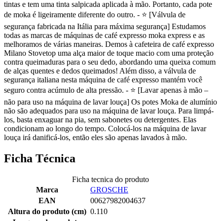
tintas e tem uma tinta salpicada aplicada à mão. Portanto, cada pote
de moka é ligeiramente diferente do outro. - ⭐ [Válvula de
segurança fabricada na Itália para máxima segurança] Estudamos
todas as marcas de máquinas de café expresso moka express e as
melhoramos de várias maneiras. Demos à cafeteira de café expresso
Milano Stovetop uma alça maior de toque macio com uma proteção
contra queimaduras para o seu dedo, abordando uma queixa comum
de alças quentes e dedos queimados! Além disso, a válvula de
segurança italiana nesta máquina de café expresso mantém você
seguro contra acúmulo de alta pressão. - ⭐ [Lavar apenas à mão –
não para uso na máquina de lavar louça] Os potes Moka de alumínio
não são adequados para uso na máquina de lavar louça. Para limpá-
los, basta enxaguar na pia, sem sabonetes ou detergentes. Elas
condicionam ao longo do tempo. Colocá-los na máquina de lavar
louça irá danificá-los, então eles são apenas lavados à mão.
Ficha Técnica
Ficha tecnica do produto
Marca
GROSCHE
EAN
00627982004637
Altura do produto (cm)
0.110