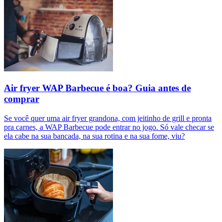
Air fryer WAP Barbecue é boa? Guia antes de
comprar
Se você quer uma air fryer grandona, com jeitinho de grill e pronta
pra carnes, a WAP Barbecue pode entrar no jogo. Só vale checar se
ela cabe na sua bancada, na sua rotina e na sua fome, viu?