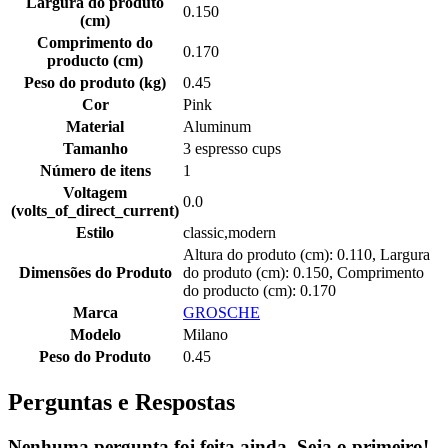
Largura do produto
0.150
(cm)
Comprimento do
0.170
producto (cm)
Peso do produto (kg)
0.45
Cor
Pink
Material
Aluminum
Tamanho
3 espresso cups
Número de itens
1
Voltagem
0.0
(volts_of_direct_current)
Estilo
classic,modern
Altura do produto (cm): 0.110, Largura
Dimensões do Produto
do produto (cm): 0.150, Comprimento
do producto (cm): 0.170
Marca
GROSCHE
Modelo
Milano
Peso do Produto
0.45
Perguntas e Respostas
Nenhuma pergunta foi feita ainda. Seja o primeiro!