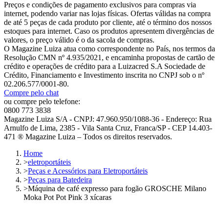
Preços e condições de pagamento exclusivos para compras via
internet, podendo variar nas lojas físicas. Ofertas válidas na compra
de até 5 peças de cada produto por cliente, até o término dos nossos
estoques para internet. Caso os produtos apresentem divergências de
valores, o preço válido é o da sacola de compras.
O Magazine Luiza atua como correspondente no País, nos termos da
Resolução CMN nº 4.935/2021, e encaminha propostas de cartão de
crédito e operações de crédito para a Luizacred S.A Sociedade de
Crédito, Financiamento e Investimento inscrita no CNPJ sob o nº
02.206.577/0001-80.
Compre pelo chat
ou compre pelo telefone:
0800 773 3838
Magazine Luiza S/A - CNPJ: 47.960.950/1088-36 - Endereço: Rua
Arnulfo de Lima, 2385 - Vila Santa Cruz, Franca/SP - CEP 14.403-
471 ® Magazine Luiza – Todos os direitos reservados.
Home
>
eletroportáteis
>
Peças e Acessórios para Eletroportáteis
>
Peças para Batedeira
>
Máquina de café expresso para fogão GROSCHE Milano
Moka Pot Pot Pink 3 xícaras