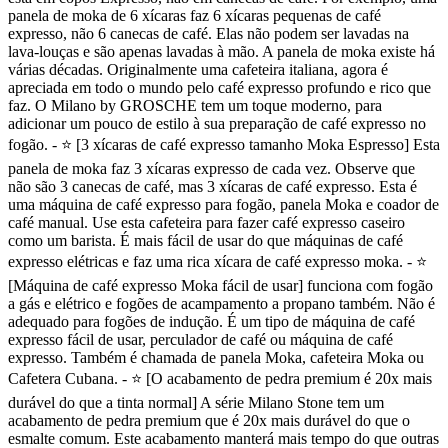
panela de moka de 6 xícaras faz 6 xícaras pequenas de café
expresso, não 6 canecas de café. Elas não podem ser lavadas na
lava-louças e são apenas lavadas à mão. A panela de moka existe há
várias décadas. Originalmente uma cafeteira italiana, agora é
apreciada em todo o mundo pelo café expresso profundo e rico que
faz. O Milano by GROSCHE tem um toque moderno, para
adicionar um pouco de estilo à sua preparação de café expresso no
fogão. - ⭐ [3 xícaras de café expresso tamanho Moka Espresso] Esta
panela de moka faz 3 xícaras expresso de cada vez. Observe que
não são 3 canecas de café, mas 3 xícaras de café expresso. Esta é
uma máquina de café expresso para fogão, panela Moka e coador de
café manual. Use esta cafeteira para fazer café expresso caseiro
como um barista. É mais fácil de usar do que máquinas de café
expresso elétricas e faz uma rica xícara de café expresso moka. - ⭐
[Máquina de café expresso Moka fácil de usar] funciona com fogão
a gás e elétrico e fogões de acampamento a propano também. Não é
adequado para fogões de indução. É um tipo de máquina de café
expresso fácil de usar, perculador de café ou máquina de café
expresso. Também é chamada de panela Moka, cafeteira Moka ou
Cafetera Cubana. - ⭐ [O acabamento de pedra premium é 20x mais
durável do que a tinta normal] A série Milano Stone tem um
acabamento de pedra premium que é 20x mais durável do que o
esmalte comum. Este acabamento manterá mais tempo do que outras