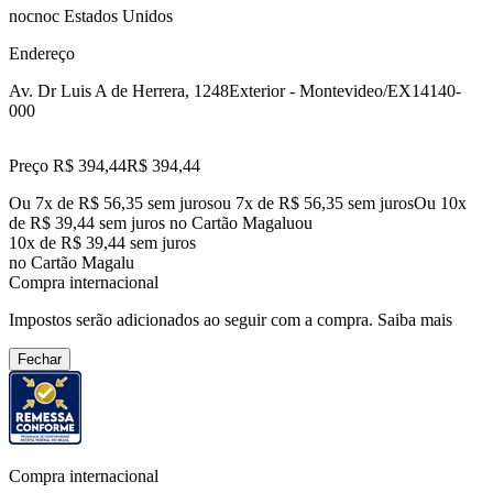
nocnoc Estados Unidos
Endereço
Av. Dr Luis A de Herrera, 1248
Exterior - Montevideo/EX
14140-
000
Preço R$ 394,44
R$
394
,
44
Ou 7x de R$ 56,35 sem juros
ou
7
x de
R$ 56,35
sem juros
Ou 10x
de R$ 39,44 sem juros no Cartão Magalu
ou
10
x de
R$ 39,44
sem juros
no Cartão Magalu
Compra internacional
Impostos serão adicionados ao seguir com a compra.
Saiba mais
Fechar
Compra internacional