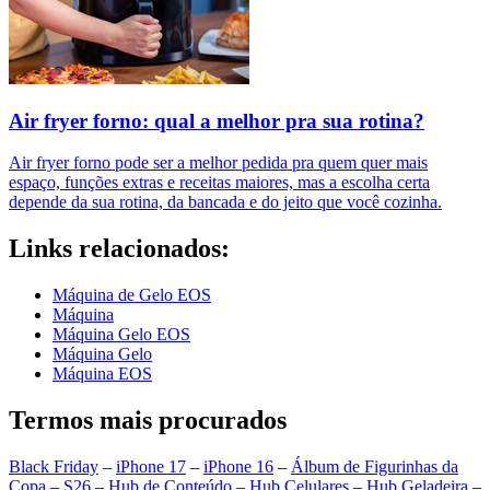
Air fryer forno: qual a melhor pra sua rotina?
Air fryer forno pode ser a melhor pedida pra quem quer mais
espaço, funções extras e receitas maiores, mas a escolha certa
depende da sua rotina, da bancada e do jeito que você cozinha.
Links relacionados:
Máquina de Gelo EOS
Máquina
Máquina Gelo EOS
Máquina Gelo
Máquina EOS
Termos mais procurados
Black Friday
–
iPhone 17
–
iPhone 16
–
Álbum de Figurinhas da
Copa
–
S26
–
Hub de Conteúdo
–
Hub Celulares
–
Hub Geladeira
–