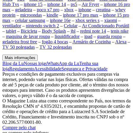
Hub Tvs
–
iphone 15
–
iphone 14
–
ps5
–
Air Fryer
–
iphone 16 pro
max
–
geladeira
–
poco x7 pro
–
xbox
–
iphone
–
creatina
–
whey
protein
–
microondas
–
kindle
–
iphone 17 pro max
–
iphone 15 pro
max
–
celular samsung
–
iphone 16e
–
xbox series s
–
xiaomi
–
ventilador
–
nintendo switch 2
–
Celular
–
Ar Condicionado Portátil
–
tablet
–
Bicicleta
–
Body Splash
–
jbl
–
redmi note 14
–
tenis nike
–
maquina de lavar roupa
–
liquidificador
–
ipad
–
guarda roupa
–
geladeira frost free
–
fogão 4 bocas
–
Armário de Cozinha
–
Alexa
–
TV 50 polegadas
–
TV 32 polegadas
Mais informações
Blog da Lu
Nossas lojas
WhatsApp da Lu
Tenha sua
loja
Regulamento
Acessibilidade
Segurança e Privacidade
Preços e condições de pagamento exclusivos para compras via
internet, podendo variar nas lojas físicas. Ofertas válidas na compra
de até 5 peças de cada produto por cliente, até o término dos nossos
estoques para internet. Caso os produtos apresentem divergências de
valores, o preço válido é o da sacola de compras.
O Magazine Luiza atua como correspondente no País, nos termos da
Resolução CMN nº 4.935/2021, e encaminha propostas de cartão de
crédito e operações de crédito para a Luizacred S.A Sociedade de
Crédito, Financiamento e Investimento inscrita no CNPJ sob o nº
02.206.577/0001-80.
Compre pelo chat
ou compre pelo telefone: