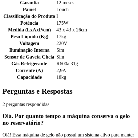
Garantia
12 meses
Painel
Touch
Classificação do Produto
I
Potência
175W
Medida (LxAxP/cm)
43 x 43 x 26cm
Peso Líquido (Kg)
17kg
Voltagem
220V
Iluminação Interna
Sim
Sensor de Gaveta Cheia
Sim
Gás Refrigerante
R600a 31g
Corrente (A)
2,9A
Capacidade
18kg
Perguntas e Respostas
2 perguntas respondidas
Olá. Por quanto tempo a máquina conserva o gelo
no reservatório?
Olá! Essa máquina de gelo não possui um sistema ativo para manter