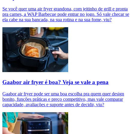
Se você quer uma air fryer grandona, com jeitinho de grill e pronta
pra carnes, a WAP Barbecue pode entrar no jogo. Só vale checar se
ela cabe na sua bancada, na sua rotina e na sua fome, viu?
Gaabor air fryer é boa? Veja se vale a pena
Gaabor air fryer pode ser uma boa escolha pra quem quer design
bonito, funções práticas e preço competitivo, mas vale comparar
capacidade, avaliações e suporte antes de decidir, viu?