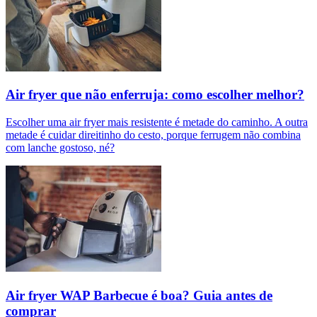
Air fryer que não enferruja: como escolher melhor?
Escolher uma air fryer mais resistente é metade do caminho. A outra
metade é cuidar direitinho do cesto, porque ferrugem não combina
com lanche gostoso, né?
Air fryer WAP Barbecue é boa? Guia antes de
comprar