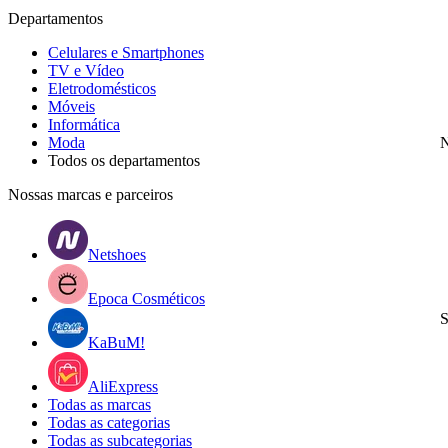
Departamentos
Celulares e Smartphones
TV e Vídeo
Eletrodomésticos
Móveis
Informática
Moda
N
Todos os departamentos
Nossas marcas e parceiros
Netshoes
Epoca Cosméticos
S
KaBuM!
AliExpress
Todas as marcas
Todas as categorias
Todas as subcategorias