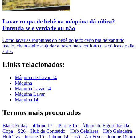
Lavar roupa de bebê na máquina dá cólica?
Entenda se é verdade ou não
Como lavar as roupinhas do bebê do jeito certo pra deixar tudo
macio, cheirosinho e ajudar a trazer mais conforto nas cólicas do dia
a dia.
Links relacionados:
Máquina de Lavar 14
Máquina
Máquina Lavar 14
Máquina Lavar
Máquina 14
Termos mais procurados
Black Friday
–
iPhone 17
–
iPhone 16
–
Álbum de Figurinhas da
Copa
–
S26
–
Hub de Conteúdo
–
Hub Celulares
–
Hub Geladeira
–
Hub Tvs
–
iphone 15
–
iphone 14
–
ps5
–
Air Fryer
–
iphone 16 pro