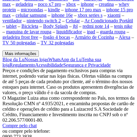
max
–
geladeira
–
poco x7 pro
–
xbox
–
iphone
–
creatina
–
whey
protein
–
microondas
–
kindle
–
iphone 17 pro max
–
iphone 15 pro
max
–
celular samsung
–
iphone 16e
–
xbox series s
–
xiaomi
–
ventilador
–
nintendo switch 2
–
Celular
–
Ar Condicionado Portátil
–
tablet
–
Bicicleta
–
Body Splash
–
jbl
–
redmi note 14
–
tenis nike
–
maquina de lavar roupa
–
liquidificador
–
ipad
–
guarda roupa
–
geladeira frost free
–
fogão 4 bocas
–
Armário de Cozinha
–
Alexa
–
TV 50 polegadas
–
TV 32 polegadas
Mais informações
Blog da Lu
Nossas lojas
WhatsApp da Lu
Tenha sua
loja
Regulamento
Acessibilidade
Segurança e Privacidade
Preços e condições de pagamento exclusivos para compras via
internet, podendo variar nas lojas físicas. Ofertas válidas na compra
de até 5 peças de cada produto por cliente, até o término dos nossos
estoques para internet. Caso os produtos apresentem divergências de
valores, o preço válido é o da sacola de compras.
O Magazine Luiza atua como correspondente no País, nos termos da
Resolução CMN nº 4.935/2021, e encaminha propostas de cartão de
crédito e operações de crédito para a Luizacred S.A Sociedade de
Crédito, Financiamento e Investimento inscrita no CNPJ sob o nº
02.206.577/0001-80.
Compre pelo chat
ou compre pelo telefone:
0800 773 3838