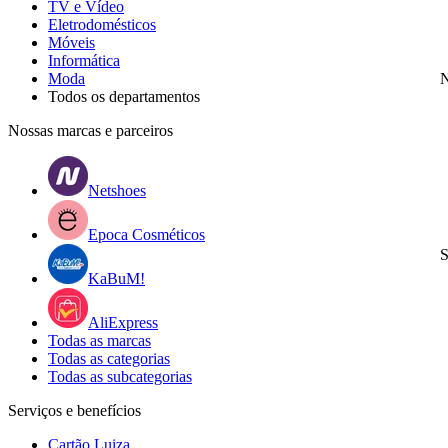
TV e Vídeo
Eletrodomésticos
Móveis
Informática
Moda
N
Todos os departamentos
Nossas marcas e parceiros
Netshoes
Epoca Cosméticos
S
KaBuM!
AliExpress
Todas as marcas
Todas as categorias
Todas as subcategorias
Serviços e benefícios
Cartão Luiza