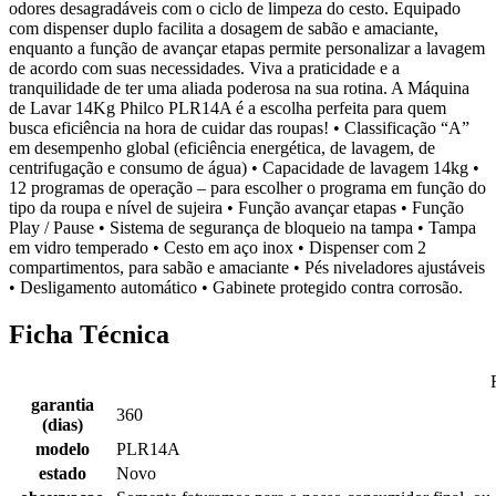
odores desagradáveis com o ciclo de limpeza do cesto. Equipado
com dispenser duplo facilita a dosagem de sabão e amaciante,
enquanto a função de avançar etapas permite personalizar a lavagem
de acordo com suas necessidades. Viva a praticidade e a
tranquilidade de ter uma aliada poderosa na sua rotina. A Máquina
de Lavar 14Kg Philco PLR14A é a escolha perfeita para quem
busca eficiência na hora de cuidar das roupas! • Classificação “A”
em desempenho global (eficiência energética, de lavagem, de
centrifugação e consumo de água) • Capacidade de lavagem 14kg •
12 programas de operação – para escolher o programa em função do
tipo da roupa e nível de sujeira • Função avançar etapas • Função
Play / Pause • Sistema de segurança de bloqueio na tampa • Tampa
em vidro temperado • Cesto em aço inox • Dispenser com 2
compartimentos, para sabão e amaciante • Pés niveladores ajustáveis
• Desligamento automático • Gabinete protegido contra corrosão.
Ficha Técnica
garantia
360
(dias)
modelo
PLR14A
estado
Novo