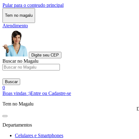
Pular para o conteudo principal
Tem no magalu
Atendimento
Digite seu CEP
Buscar no Magalu
Buscar
0
Boas vindas :)
Entre ou Cadastre-se
Tem no Magalu
D
Departamentos
Celulares e Smartphones