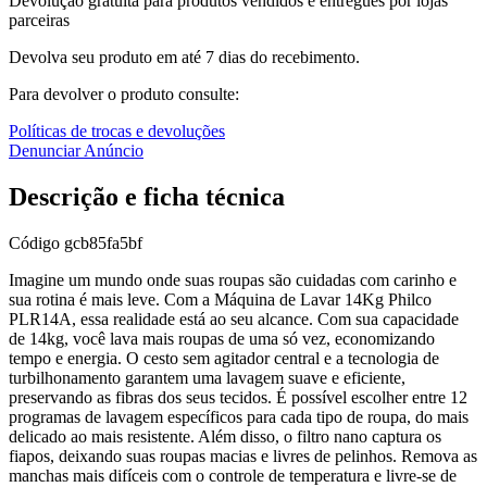
Devolução gratuita para produtos vendidos e entregues por lojas
parceiras
Devolva seu produto em até 7 dias do recebimento.
Para devolver o produto consulte:
Políticas de trocas e devoluções
Denunciar Anúncio
Descrição e ficha técnica
Código
gcb85fa5bf
Imagine um mundo onde suas roupas são cuidadas com carinho e
sua rotina é mais leve. Com a Máquina de Lavar 14Kg Philco
PLR14A, essa realidade está ao seu alcance. Com sua capacidade
de 14kg, você lava mais roupas de uma só vez, economizando
tempo e energia. O cesto sem agitador central e a tecnologia de
turbilhonamento garantem uma lavagem suave e eficiente,
preservando as fibras dos seus tecidos. É possível escolher entre 12
programas de lavagem específicos para cada tipo de roupa, do mais
delicado ao mais resistente. Além disso, o filtro nano captura os
fiapos, deixando suas roupas macias e livres de pelinhos. Remova as
manchas mais difíceis com o controle de temperatura e livre-se de