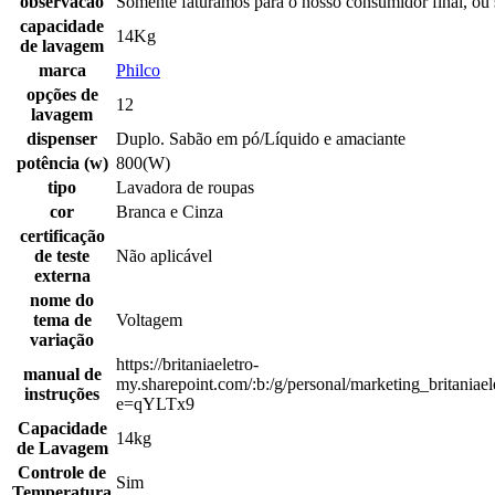
observacao
Somente faturamos para o nosso consumidor final, ou 
capacidade
14Kg
de lavagem
marca
Philco
opções de
12
lavagem
dispenser
Duplo. Sabão em pó/Líquido e amaciante
potência (w)
800(W)
tipo
Lavadora de roupas
cor
Branca e Cinza
certificação
de teste
Não aplicável
externa
nome do
tema de
Voltagem
variação
https://britaniaeletro-
manual de
my.sharepoint.com/:b:/g/personal/marketing_b
instruções
e=qYLTx9
Capacidade
14kg
de Lavagem
Controle de
Sim
Temperatura