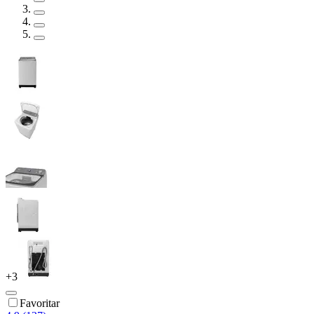
+
3
Favoritar