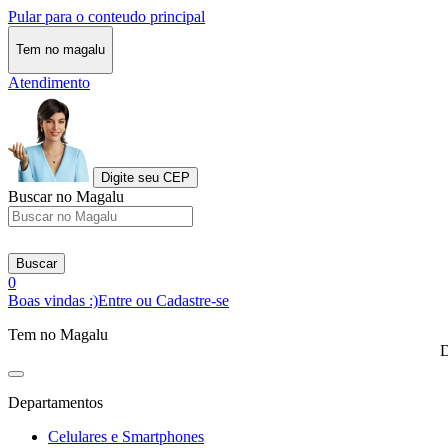
Pular para o conteudo principal
Tem no magalu
Atendimento
Digite seu CEP
Buscar no Magalu
Buscar
0
Boas vindas :)
Entre ou Cadastre-se
Tem no Magalu
D
Departamentos
Celulares e Smartphones