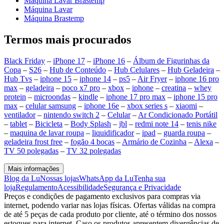
Máquina Lavar Brastemp
Máquina Lavar
Máquina Brastemp
Termos mais procurados
Black Friday
–
iPhone 17
–
iPhone 16
–
Álbum de Figurinhas da
Copa
–
S26
–
Hub de Conteúdo
–
Hub Celulares
–
Hub Geladeira
–
Hub Tvs
–
iphone 15
–
iphone 14
–
ps5
–
Air Fryer
–
iphone 16 pro
max
–
geladeira
–
poco x7 pro
–
xbox
–
iphone
–
creatina
–
whey
protein
–
microondas
–
kindle
–
iphone 17 pro max
–
iphone 15 pro
max
–
celular samsung
–
iphone 16e
–
xbox series s
–
xiaomi
–
ventilador
–
nintendo switch 2
–
Celular
–
Ar Condicionado Portátil
–
tablet
–
Bicicleta
–
Body Splash
–
jbl
–
redmi note 14
–
tenis nike
–
maquina de lavar roupa
–
liquidificador
–
ipad
–
guarda roupa
–
geladeira frost free
–
fogão 4 bocas
–
Armário de Cozinha
–
Alexa
–
TV 50 polegadas
–
TV 32 polegadas
Mais informações
Blog da Lu
Nossas lojas
WhatsApp da Lu
Tenha sua
loja
Regulamento
Acessibilidade
Segurança e Privacidade
Preços e condições de pagamento exclusivos para compras via
internet, podendo variar nas lojas físicas. Ofertas válidas na compra
de até 5 peças de cada produto por cliente, até o término dos nossos
estoques para internet. Caso os produtos apresentem divergências de