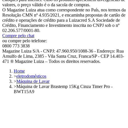
valores, o preço válido é o da sacola de compras.
O Magazine Luiza atua como correspondente no País, nos termos da
Resolução CMN nº 4.935/2021, e encaminha propostas de cartão de
crédito e operações de crédito para a Luizacred S.A Sociedade de
Crédito, Financiamento e Investimento inscrita no CNPJ sob o nº
02.206.577/0001-80.
Compre pelo chat
ou compre pelo telefone:
0800 773 3838
Magazine Luiza S/A - CNPJ: 47.960.950/1088-36 - Endereço: Rua
Arnulfo de Lima, 2385 - Vila Santa Cruz, Franca/SP - CEP 14.403-
471 ® Magazine Luiza – Todos os direitos reservados.
Home
>
eletrodomésticos
>
Máquina de Lavar
>
Máquina de Lavar Brastemp 15Kg Cinza Timer Pro -
BWT15A9