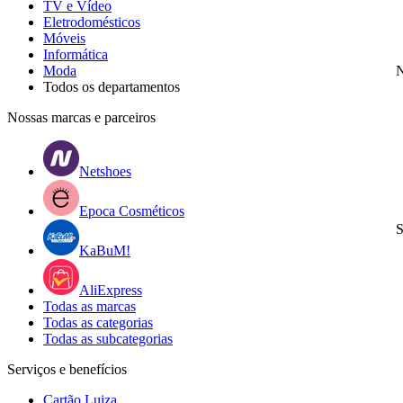
TV e Vídeo
Eletrodomésticos
Móveis
Informática
Moda
N
Todos os departamentos
Nossas marcas e parceiros
Netshoes
Epoca Cosméticos
S
KaBuM!
AliExpress
Todas as marcas
Todas as categorias
Todas as subcategorias
Serviços e benefícios
Cartão Luiza