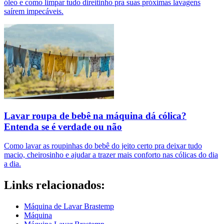
óleo e como limpar tudo direitinho pra suas próximas lavagens
saírem impecáveis.
Lavar roupa de bebê na máquina dá cólica?
Entenda se é verdade ou não
Como lavar as roupinhas do bebê do jeito certo pra deixar tudo
macio, cheirosinho e ajudar a trazer mais conforto nas cólicas do dia
a dia.
Links relacionados:
Máquina de Lavar Brastemp
Máquina