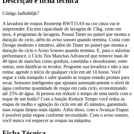
Descrição e ficha técnica
Código
fadh460jk7
A lavadora de roupas Brastemp BWT15A9 na cor cinza vai te
surpreender. Ela tem capacidade de lavagem de 15kg, cesto em
inox, 4 programas de lavagem. Possui Timer no painel que mostra a
duração do ciclo, além do aviso sonoro quando termina. Conta com
Design moderno e intuitivo, além do Timer no painel que mostra a
duração do ciclo e Aviso Sonoro quando termina. E, para o máxima
performance, o Ciclo Tira Manchas Advanced que remove mais de
40 tipos de manchas como gordura, canetinha e desodorante, entre
outras, sem danificar os tecidos. Programe sua lavadora e não a sua
rotina: agende o início de qualquer ciclo em até 10 horas. Você
segue a vida tranquilo e sabe quando as roupas estarão prontas para
secar. Sensores inteligentes que ajustam automaticamente o nível de
água conforme quantidade de roupa em cada ciclo, economizando
até 25% de água. Já pensou em reduzir o tempo de uma tarefa com o
toque de um botão? Com a função Reduzir Tempo você reduz as
etapas de molho e agitação do ciclo em até 45 minutos, garantindo
suas roupas limpas mais rápido. Além disso, com o Avançar Etapas
é possível pular etapas conforme necessidade. Com o aviso sonoro,
você nunca vai esquecer as roupas na máquina.
Ficha Técnica