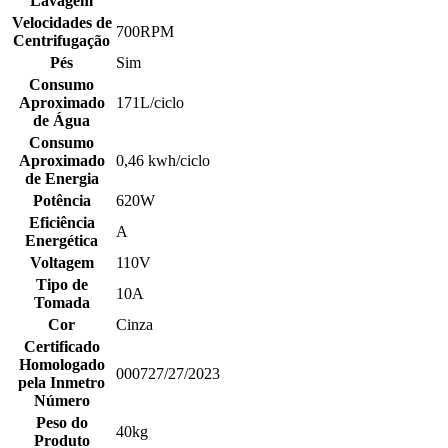
Lavagem
Velocidades de
700RPM
Centrifugação
Pés
Sim
Consumo
Aproximado
171L/ciclo
de Água
Consumo
Aproximado
0,46 kwh/ciclo
de Energia
Potência
620W
Eficiência
A
Energética
Voltagem
110V
Tipo de
10A
Tomada
Cor
Cinza
Certificado
Homologado
000727/27/2023
pela Inmetro
Número
Peso do
40kg
Produto