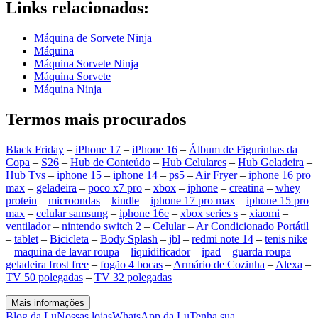
Links relacionados:
Máquina de Sorvete Ninja
Máquina
Máquina Sorvete Ninja
Máquina Sorvete
Máquina Ninja
Termos mais procurados
Black Friday
–
iPhone 17
–
iPhone 16
–
Álbum de Figurinhas da
Copa
–
S26
–
Hub de Conteúdo
–
Hub Celulares
–
Hub Geladeira
–
Hub Tvs
–
iphone 15
–
iphone 14
–
ps5
–
Air Fryer
–
iphone 16 pro
max
–
geladeira
–
poco x7 pro
–
xbox
–
iphone
–
creatina
–
whey
protein
–
microondas
–
kindle
–
iphone 17 pro max
–
iphone 15 pro
max
–
celular samsung
–
iphone 16e
–
xbox series s
–
xiaomi
–
ventilador
–
nintendo switch 2
–
Celular
–
Ar Condicionado Portátil
–
tablet
–
Bicicleta
–
Body Splash
–
jbl
–
redmi note 14
–
tenis nike
–
maquina de lavar roupa
–
liquidificador
–
ipad
–
guarda roupa
–
geladeira frost free
–
fogão 4 bocas
–
Armário de Cozinha
–
Alexa
–
TV 50 polegadas
–
TV 32 polegadas
Mais informações
Blog da Lu
Nossas lojas
WhatsApp da Lu
Tenha sua