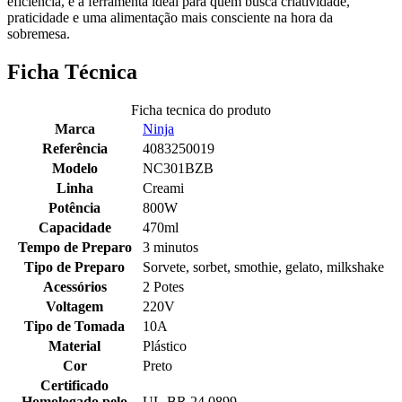
eficiência, é a ferramenta ideal para quem busca criatividade,
praticidade e uma alimentação mais consciente na hora da
sobremesa.
Ficha Técnica
Ficha tecnica do produto
Marca
Ninja
Referência
4083250019
Modelo
NC301BZB
Linha
Creami
Potência
800W
Capacidade
470ml
Tempo de Preparo
3 minutos
Tipo de Preparo
Sorvete, sorbet, smothie, gelato, milkshake
Acessórios
2 Potes
Voltagem
220V
Tipo de Tomada
10A
Material
Plástico
Cor
Preto
Certificado
Homologado pelo
UL-BR 24.0899