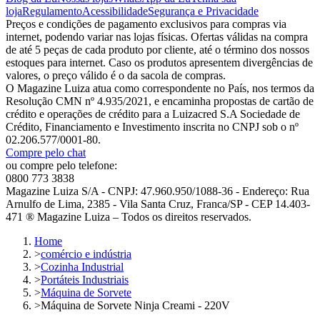
loja
Regulamento
Acessibilidade
Segurança e Privacidade
Preços e condições de pagamento exclusivos para compras via
internet, podendo variar nas lojas físicas. Ofertas válidas na compra
de até 5 peças de cada produto por cliente, até o término dos nossos
estoques para internet. Caso os produtos apresentem divergências de
valores, o preço válido é o da sacola de compras.
O Magazine Luiza atua como correspondente no País, nos termos da
Resolução CMN nº 4.935/2021, e encaminha propostas de cartão de
crédito e operações de crédito para a Luizacred S.A Sociedade de
Crédito, Financiamento e Investimento inscrita no CNPJ sob o nº
02.206.577/0001-80.
Compre pelo chat
ou compre pelo telefone:
0800 773 3838
Magazine Luiza S/A - CNPJ: 47.960.950/1088-36 - Endereço: Rua
Arnulfo de Lima, 2385 - Vila Santa Cruz, Franca/SP - CEP 14.403-
471 ® Magazine Luiza – Todos os direitos reservados.
Home
>
comércio e indústria
>
Cozinha Industrial
>
Portáteis Industriais
>
Máquina de Sorvete
>
Máquina de Sorvete Ninja Creami - 220V