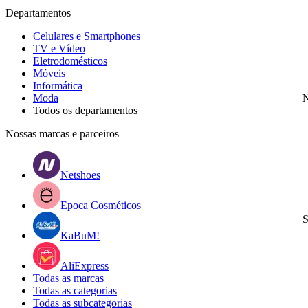
Departamentos
Celulares e Smartphones
TV e Vídeo
Eletrodomésticos
Móveis
Informática
Moda
N
Todos os departamentos
Nossas marcas e parceiros
Netshoes
Epoca Cosméticos
S
KaBuM!
AliExpress
Todas as marcas
Todas as categorias
Todas as subcategorias