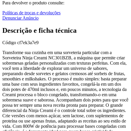
Para devolver o produto consulte:
Políticas de trocas e devoluções
Denunciar Anúncio
Descrição e ficha técnica
Código
cf7ek3a7e9
Transforme sua cozinha em uma sorveteria particular com a
Sorveteira Ninja Creami NC301BZB, a máquina que permite criar
sobremesas geladas personalizadas com texturas perfeitas. Com ela,
você tem a liberdade de explorar um universo de sabores,
preparando desde sorvetes e gelatos cremosos até sorbets de frutas,
smoothies e milkshakes. O processo é muito simples: basta preparar
uma base com seus ingredientes favoritos, congelá-la em um dos
dois potes de 470ml inclusos e, em poucos minutos, a tecnologia da
Creami processa o bloco congelado, transformando-o em uma
sobremesa suave e saborosa. Acompanham dois potes para que você
possa ter sempre uma nova receita pronta para preparar. O grande
diferencial da Ninja Creami é o controle total sobre os ingredientes.
Crie versões com menos açúcar, sem lactose, com suplementos de
proteína ou use apenas frutas, adaptando as receitas ao seu estilo de
vida. Com 800W de potência para processar bases congeladas com