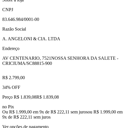
CNPJ
83.646.984/0001-00
Razão Social
A. ANGELONI & CIA. LTDA
Endereço
AV CENTENARIO, 7521
NOSSA SENHORA DA SALETE -
CRICIUMA/SC
88815-900
R$ 2.799,00
34% OFF
Preço R$ 1.839,08
R$
1.839
,
08
no Pix
Ou R$ 1.999,00 em 9x de R$ 222,11 sem juros
ou
R$ 1.999,00
em
9
x de
R$ 222,11
sem juros
Ver opções de pagamento