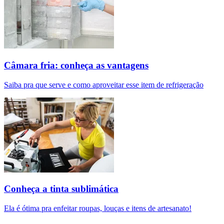
Câmara fria: conheça as vantagens
Saiba pra que serve e como aproveitar esse item de refrigeração
Conheça a tinta sublimática
Ela é ótima pra enfeitar roupas, louças e itens de artesanato!