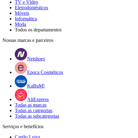
TV e Vídeo
Eletrodomésticos
Móveis
Informática
Moda
Todos os departamentos
Nossas marcas e parceiros
Netshoes
Epoca Cosméticos
KaBuM!
AliExpress
Todas as marcas
Todas as categorias
Todas as subcategorias
Serviços e benefícios
Cartão Luiza