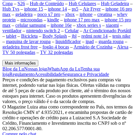
Copa
–
S26
–
Hub de Conteúdo
–
Hub Celulares
–
Hub Geladeira
–
Hub Tvs
–
iphone 15
–
iphone 14
–
ps5
–
Air Fryer
–
iphone 16 pro
max
–
geladeira
–
poco x7 pro
–
xbox
–
iphone
–
creatina
–
whey
protein
–
microondas
–
kindle
–
iphone 17 pro max
–
iphone 15 pro
max
–
celular samsung
–
iphone 16e
–
xbox series s
–
xiaomi
–
ventilador
–
nintendo switch 2
–
Celular
–
Ar Condicionado Portátil
–
tablet
–
Bicicleta
–
Body Splash
–
jbl
–
redmi note 14
–
tenis nike
–
maquina de lavar roupa
–
liquidificador
–
ipad
–
guarda roupa
–
geladeira frost free
–
fogão 4 bocas
–
Armário de Cozinha
–
Alexa
–
TV 50 polegadas
–
TV 32 polegadas
Mais informações
Blog da Lu
Nossas lojas
WhatsApp da Lu
Tenha sua
loja
Regulamento
Acessibilidade
Segurança e Privacidade
Preços e condições de pagamento exclusivos para compras via
internet, podendo variar nas lojas físicas. Ofertas válidas na compra
de até 5 peças de cada produto por cliente, até o término dos nossos
estoques para internet. Caso os produtos apresentem divergências de
valores, o preço válido é o da sacola de compras.
O Magazine Luiza atua como correspondente no País, nos termos da
Resolução CMN nº 4.935/2021, e encaminha propostas de cartão de
crédito e operações de crédito para a Luizacred S.A Sociedade de
Crédito, Financiamento e Investimento inscrita no CNPJ sob o nº
02.206.577/0001-80.
Compre pelo chat