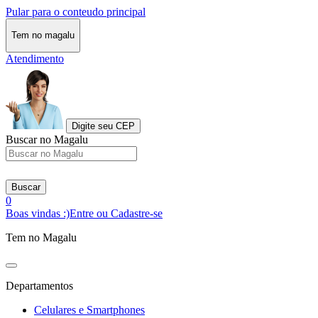
Pular para o conteudo principal
Tem no magalu
Atendimento
Digite seu CEP
Buscar no Magalu
Buscar
0
Boas vindas :)
Entre ou Cadastre-se
Tem no Magalu
Departamentos
Celulares e Smartphones