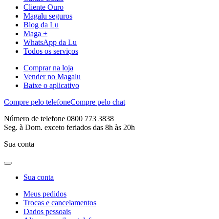
Cliente Ouro
Magalu seguros
Blog da Lu
Maga +
WhatsApp da Lu
Todos os serviços
Comprar na loja
Vender no Magalu
Baixe o aplicativo
Compre pelo telefone
Compre pelo chat
Número de telefone 0800 773 3838
Seg. à Dom. exceto feriados das 8h às 20h
Sua conta
Sua conta
Meus pedidos
Trocas e cancelamentos
Dados pessoais