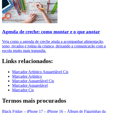
Agenda de creche: como montar e o que anotar
Veja como a agenda de creche ajuda a acompanhar alimentação,
sono, recados e rotina da criança, deixando a comunicação com a
escola muito mais tranquila.
Links relacionados:
Marcador Artístico Aquarelável Cis
Marcador Artístico
Marcador Aquarelável Cis
Marcador Aquarelável
Marcador Cis
Termos mais procurados
Black Friday
–
iPhone 17
–
iPhone 16
–
Álbum de Figurinhas da