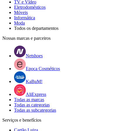
TV e Vídeo
Eletrodomésticos
Móveis
Informática
Moda
Todos os departamentos
Nossas marcas e parceiros
Netshoes
Epoca Cosméticos
KaBuM!
AliExpress
Todas as marcas
Todas as categorias
Todas as subcategorias
Serviços e benefícios
Cartão Luiza