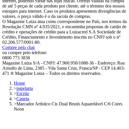
internet, podendo variar nas lojas físicas. Ofertas válidas na compra
de até 5 peças de cada produto por cliente, até o término dos nossos
estoques para internet. Caso os produtos apresentem divergências de
valores, o preço válido é o da sacola de compras.
O Magazine Luiza atua como correspondente no País, nos termos da
Resolução CMN nº 4.935/2021, e encaminha propostas de cartão de
crédito e operações de crédito para a Luizacred S.A Sociedade de
Crédito, Financiamento e Investimento inscrita no CNPJ sob o nº
02.206.577/0001-80.
Compre pelo chat
ou compre pelo telefone:
0800 773 3838
Magazine Luiza S/A - CNPJ: 47.960.950/1088-36 - Endereço: Rua
Arnulfo de Lima, 2385 - Vila Santa Cruz, Franca/SP - CEP 14.403-
471 ® Magazine Luiza – Todos os direitos reservados.
Home
>
papelaria
>
Escrita
>
Caneta
>
Marcador Artístico Cis Dual Brush Aquarelável C/6 Cores
Neon