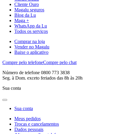
Cliente Ouro
Magalu seguros
Blog da Lu
Maga +
WhatsApp da Lu
Todos os serviços
Comprar na loja
Vender no Magalu
Baixe o aplicativo
Compre pelo telefone
Compre pelo chat
Número de telefone 0800 773 3838
Seg. à Dom. exceto feriados das 8h às 20h
Sua conta
Sua conta
Meus pedidos
Trocas e cancelamentos
Dados pessoais