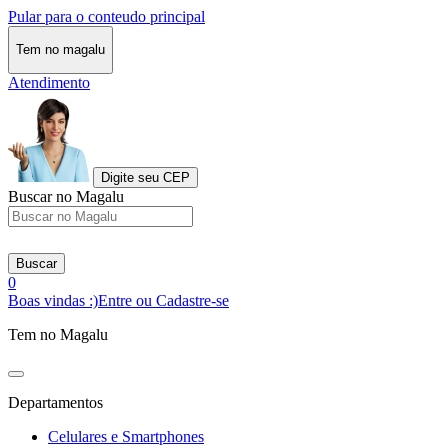
Pular para o conteudo principal
Tem no magalu
Atendimento
Digite seu CEP
Buscar no Magalu
Buscar
0
Boas vindas :)
Entre ou Cadastre-se
Tem no Magalu
Departamentos
Celulares e Smartphones