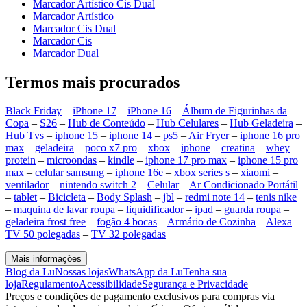
Marcador Artístico Cis Dual
Marcador Artístico
Marcador Cis Dual
Marcador Cis
Marcador Dual
Termos mais procurados
Black Friday
–
iPhone 17
–
iPhone 16
–
Álbum de Figurinhas da
Copa
–
S26
–
Hub de Conteúdo
–
Hub Celulares
–
Hub Geladeira
–
Hub Tvs
–
iphone 15
–
iphone 14
–
ps5
–
Air Fryer
–
iphone 16 pro
max
–
geladeira
–
poco x7 pro
–
xbox
–
iphone
–
creatina
–
whey
protein
–
microondas
–
kindle
–
iphone 17 pro max
–
iphone 15 pro
max
–
celular samsung
–
iphone 16e
–
xbox series s
–
xiaomi
–
ventilador
–
nintendo switch 2
–
Celular
–
Ar Condicionado Portátil
–
tablet
–
Bicicleta
–
Body Splash
–
jbl
–
redmi note 14
–
tenis nike
–
maquina de lavar roupa
–
liquidificador
–
ipad
–
guarda roupa
–
geladeira frost free
–
fogão 4 bocas
–
Armário de Cozinha
–
Alexa
–
TV 50 polegadas
–
TV 32 polegadas
Mais informações
Blog da Lu
Nossas lojas
WhatsApp da Lu
Tenha sua
loja
Regulamento
Acessibilidade
Segurança e Privacidade
Preços e condições de pagamento exclusivos para compras via