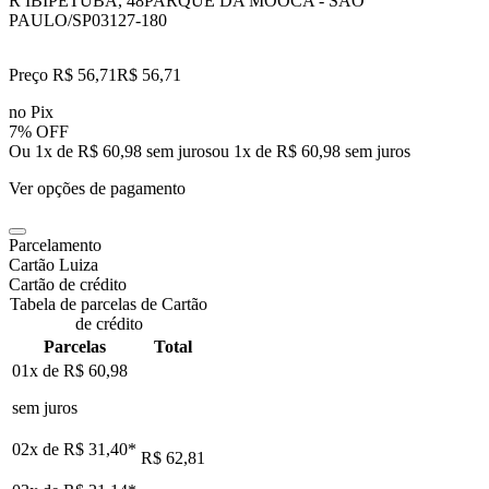
R IBIPETUBA, 48
PARQUE DA MOOCA - SAO
PAULO/SP
03127-180
Preço R$ 56,71
R$
56
,
71
no Pix
7% OFF
Ou 1x de R$ 60,98 sem juros
ou
1
x de
R$ 60,98
sem juros
Ver opções de pagamento
Parcelamento
Cartão Luiza
Cartão de crédito
Tabela de parcelas de Cartão
de crédito
Parcelas
Total
01x de
R$ 60,98
sem juros
02x de
R$ 31,40
*
R$ 62,81