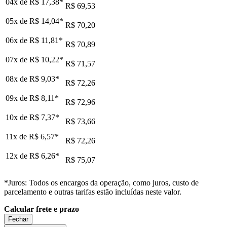
04x de
R$ 17,38
*
R$ 69,53
05x de
R$ 14,04
*
R$ 70,20
06x de
R$ 11,81
*
R$ 70,89
07x de
R$ 10,22
*
R$ 71,57
08x de
R$ 9,03
*
R$ 72,26
09x de
R$ 8,11
*
R$ 72,96
10x de
R$ 7,37
*
R$ 73,66
11x de
R$ 6,57
*
R$ 72,26
12x de
R$ 6,26
*
R$ 75,07
*Juros: Todos os encargos da operação, como juros, custo de
parcelamento e outras tarifas estão incluídas neste valor.
Calcular frete e prazo
Fechar