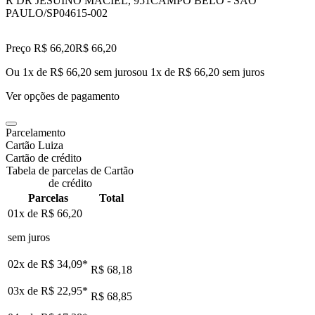
R DR JESUINO MACIEL, 951
CAMPO BELO - SAO
PAULO/SP
04615-002
Preço R$ 66,20
R$
66
,
20
Ou 1x de R$ 66,20 sem juros
ou
1
x de
R$ 66,20
sem juros
Ver opções de pagamento
Parcelamento
Cartão Luiza
Cartão de crédito
Tabela de parcelas de Cartão
de crédito
Parcelas
Total
01x de
R$ 66,20
sem juros
02x de
R$ 34,09
*
R$ 68,18
03x de
R$ 22,95
*
R$ 68,85