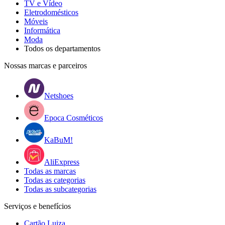
TV e Vídeo
Eletrodomésticos
Móveis
Informática
Moda
Todos os departamentos
Nossas marcas e parceiros
Netshoes
Epoca Cosméticos
KaBuM!
AliExpress
Todas as marcas
Todas as categorias
Todas as subcategorias
Serviços e benefícios
Cartão Luiza