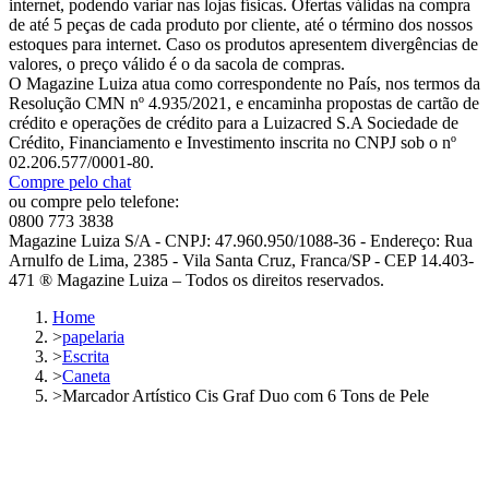
internet, podendo variar nas lojas físicas. Ofertas válidas na compra
de até 5 peças de cada produto por cliente, até o término dos nossos
estoques para internet. Caso os produtos apresentem divergências de
valores, o preço válido é o da sacola de compras.
O Magazine Luiza atua como correspondente no País, nos termos da
Resolução CMN nº 4.935/2021, e encaminha propostas de cartão de
crédito e operações de crédito para a Luizacred S.A Sociedade de
Crédito, Financiamento e Investimento inscrita no CNPJ sob o nº
02.206.577/0001-80.
Compre pelo chat
ou compre pelo telefone:
0800 773 3838
Magazine Luiza S/A - CNPJ: 47.960.950/1088-36 - Endereço: Rua
Arnulfo de Lima, 2385 - Vila Santa Cruz, Franca/SP - CEP 14.403-
471 ® Magazine Luiza – Todos os direitos reservados.
Home
>
papelaria
>
Escrita
>
Caneta
>
Marcador Artístico Cis Graf Duo com 6 Tons de Pele