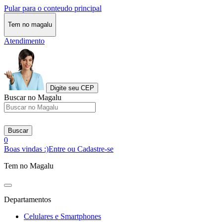
Pular para o conteudo principal
Tem no magalu
Atendimento
Digite seu CEP
Buscar no Magalu
Buscar
0
Boas vindas :)
Entre ou Cadastre-se
Tem no Magalu
Departamentos
Celulares e Smartphones