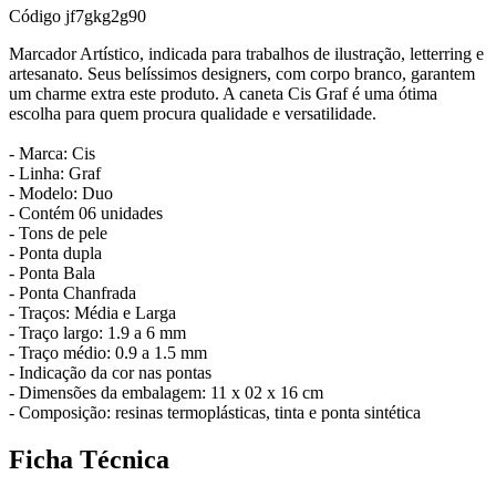
Código
jf7gkg2g90
Marcador Artístico, indicada para trabalhos de ilustração, letterring e
artesanato. Seus belíssimos designers, com corpo branco, garantem
um charme extra este produto. A caneta Cis Graf é uma ótima
escolha para quem procura qualidade e versatilidade.
- Marca: Cis
- Linha: Graf
- Modelo: Duo
- Contém 06 unidades
- Tons de pele
- Ponta dupla
- Ponta Bala
- Ponta Chanfrada
- Traços: Média e Larga
- Traço largo: 1.9 a 6 mm
- Traço médio: 0.9 a 1.5 mm
- Indicação da cor nas pontas
- Dimensões da embalagem: 11 x 02 x 16 cm
- Composição: resinas termoplásticas, tinta e ponta sintética
Ficha Técnica