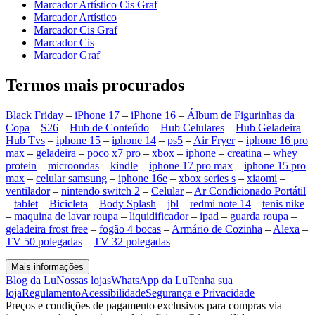
Marcador Artístico Cis Graf
Marcador Artístico
Marcador Cis Graf
Marcador Cis
Marcador Graf
Termos mais procurados
Black Friday
–
iPhone 17
–
iPhone 16
–
Álbum de Figurinhas da
Copa
–
S26
–
Hub de Conteúdo
–
Hub Celulares
–
Hub Geladeira
–
Hub Tvs
–
iphone 15
–
iphone 14
–
ps5
–
Air Fryer
–
iphone 16 pro
max
–
geladeira
–
poco x7 pro
–
xbox
–
iphone
–
creatina
–
whey
protein
–
microondas
–
kindle
–
iphone 17 pro max
–
iphone 15 pro
max
–
celular samsung
–
iphone 16e
–
xbox series s
–
xiaomi
–
ventilador
–
nintendo switch 2
–
Celular
–
Ar Condicionado Portátil
–
tablet
–
Bicicleta
–
Body Splash
–
jbl
–
redmi note 14
–
tenis nike
–
maquina de lavar roupa
–
liquidificador
–
ipad
–
guarda roupa
–
geladeira frost free
–
fogão 4 bocas
–
Armário de Cozinha
–
Alexa
–
TV 50 polegadas
–
TV 32 polegadas
Mais informações
Blog da Lu
Nossas lojas
WhatsApp da Lu
Tenha sua
loja
Regulamento
Acessibilidade
Segurança e Privacidade
Preços e condições de pagamento exclusivos para compras via